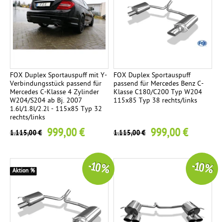
n
s
e
i
t
i
FOX Duplex Sportauspuff mit Y-
FOX Duplex Sportauspuff
Verbindungsstück passend für
passend für Mercedes Benz C-
g
Mercedes C-Klasse 4 Zylinder
Klasse C180/C200 Typ W204
W204/S204 ab Bj. 2007
115x85 Typ 38 rechts/links
1.6l/1.8l/2.2l - 115x85 Typ 32
rechts/links
999,00 €
999,00 €
1.115,00 €
1.115,00 €
-10 %
-10 %
Aktion %