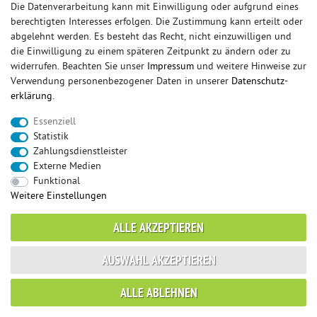
Die Datenverarbeitung kann mit Einwilligung oder aufgrund eines
berechtigten Interesses erfolgen. Die Zustimmung kann erteilt oder
© Copyright 2026 Sportauspuff-Store.de - Alle Rechte vorbehalten.
abgelehnt werden. Es besteht das Recht, nicht einzuwilligen und
Preisangaben inkl. gesetzlicher MwSt. und zzgl. Versandkosten
die Einwilligung zu einem späteren Zeitpunkt zu ändern oder zu
widerrufen. Beachten Sie unser
Impressum
und weitere Hinweise zur
Das Internetportal für Sportendschalldämpfer, Komplettanlagen,
Verwendung personenbezogener Daten in unserer
Daten­schutz­
Rennsportanlagen, Sportendrohre, Universalteile, Fächerkrümmer,
erklärung
.
Vorschalldämpfer, Sportkat, Ersatzrohr und Auspuffzubehör.
Essenziell
FOX, REMUS, FSW, FRIEDRICH MOTORSPORT, EISENMANN, ULTER
Statistik
SPORT, NOVUS
Zahlungsdienstleister
sportauspuff
sportkat
fox
racing sportauspuff
Externe Medien
endrohr
downpipe
komplettanlage
friedrich
Funktional
mittelschalldämpfer
fächerkrümmer
remus
Weitere Einstellungen
ersatzrohr
eisenmann
rennsportanlage
vorschalldämpfer attrappe
ulter
vorschalldämpfer
ALLE AKZEPTIEREN
fsw
duplex
milltek
AUSWAHL AKZEPTIEREN
* gilt für Lieferungen innerhalb Deutschlands, Lieferzeiten für andere Länder
ALLE ABLEHNEN
entnehmen Sie bitte der Schaltfläche mit den Versandinformationen