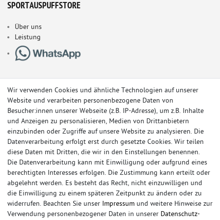
SPORTAUSPUFFSTORE
Über uns
Leistung
Wir verwenden Cookies und ähnliche Technologien auf unserer
Website und verarbeiten personenbezogene Daten von
Besucher:innen unserer Webseite (z.B. IP-Adresse), um z.B. Inhalte
und Anzeigen zu personalisieren, Medien von Drittanbietern
einzubinden oder Zugriffe auf unsere Website zu analysieren. Die
Datenverarbeitung erfolgt erst durch gesetzte Cookies. Wir teilen
diese Daten mit Dritten, die wir in den Einstellungen benennen.
Die Datenverarbeitung kann mit Einwilligung oder aufgrund eines
berechtigten Interesses erfolgen. Die Zustimmung kann erteilt oder
© Copyright 2026 Sportauspuff-Store.de - Alle Rechte vorbehalten.
abgelehnt werden. Es besteht das Recht, nicht einzuwilligen und
Preisangaben inkl. gesetzlicher MwSt. und zzgl. Versandkosten
die Einwilligung zu einem späteren Zeitpunkt zu ändern oder zu
widerrufen. Beachten Sie unser
Impressum
und weitere Hinweise zur
Das Internetportal für Sportendschalldämpfer, Komplettanlagen,
Verwendung personenbezogener Daten in unserer
Daten­schutz­
Rennsportanlagen, Sportendrohre, Universalteile, Fächerkrümmer,