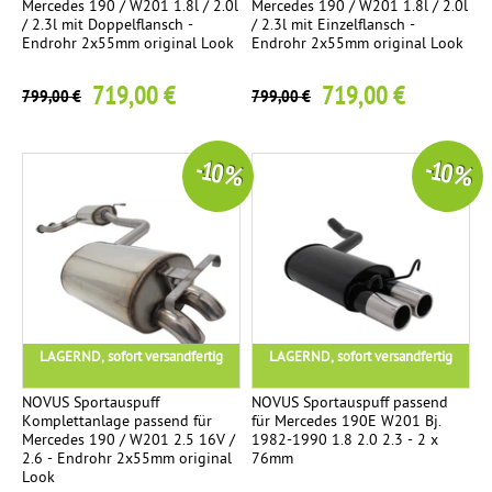
Mercedes 190 / W201 1.8l / 2.0l
Mercedes 190 / W201 1.8l / 2.0l
/ 2.3l mit Doppelflansch -
/ 2.3l mit Einzelflansch -
Endrohr 2x55mm original Look
Endrohr 2x55mm original Look
719,00 €
719,00 €
799,00 €
799,00 €
-10 %
-10 %
LAGERND, sofort versandfertig
LAGERND, sofort versandfertig
NOVUS Sportauspuff
NOVUS Sportauspuff passend
Komplettanlage passend für
für Mercedes 190E W201 Bj.
Mercedes 190 / W201 2.5 16V /
1982-1990 1.8 2.0 2.3 - 2 x
2.6 - Endrohr 2x55mm original
76mm
Look