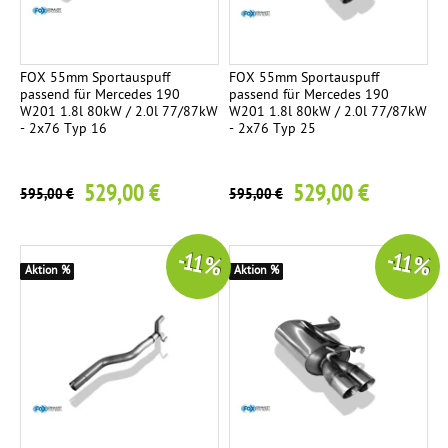
p
o
r
FOX 55mm Sportauspuff
FOX 55mm Sportauspuff
passend für Mercedes 190
passend für Mercedes 190
t
W201 1.8l 80kW / 2.0l 77/87kW
W201 1.8l 80kW / 2.0l 77/87kW
a
- 2x76 Typ 16
- 2x76 Typ 25
n
l
529,00 €
529,00 €
595,00 €
595,00 €
a
g
e
-11 %
-11 %
Aktion %
Aktion %