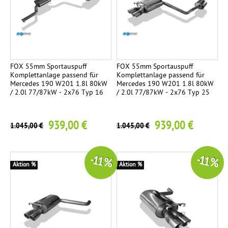
m
c
p
h
l
t
e
e
t
n
FOX 55mm Sportauspuff
FOX 55mm Sportauspuff
t
Komplettanlage passend für
Komplettanlage passend für
Mercedes 190 W201 1.8l 80kW
Mercedes 190 W201 1.8l 80kW
a
/ 2.0l 77/87kW - 2x76 Typ 16
/ 2.0l 77/87kW - 2x76 Typ 25
n
l
939,00 €
939,00 €
1.045,00 €
1.045,00 €
a
g
e
-11 %
-11 %
Aktion %
Aktion %
R
2
e
n
n
s