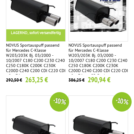
LAGERND, sofort versandfertig
NOVUS Sportauspuff passend
NOVUS Sportauspuff passend
für Mercedes C-Klasse
für Mercedes C-Klasse
W203/203K Bj. 03/2000 -
W203/203K Bj. 03/2000 -
10/2007 C180 C200 C230 C240
10/2007 C180 C200 C230 C240
C250 C180K C200K C230K
C250 C180K C200K C230K
C200D C240 C200 CDI C220 CDI
C200D C240 C200 CDI C220 CDI
- 2 x 76mm
- 2 x 76mm GP-Design
263,25 €
290,94 €
292,50 €
306,25 €
-10 %
-10 %