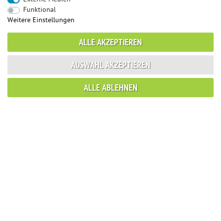
Funktional
Weitere Einstellungen
ALLE AKZEPTIEREN
AUSWAHL AKZEPTIEREN
ALLE ABLEHNEN
© Copyright 2026 Sportauspuff-Store.de - Alle Rechte vorbehalten.
Preisangaben inkl. gesetzlicher MwSt. und zzgl. Versandkosten
Das Internetportal für Sportendschalldämpfer, Komplettanlagen,
Rennsportanlagen, Sportendrohre, Universalteile, Fächerkrümmer,
Vorschalldämpfer, Sportkat, Ersatzrohr und Auspuffzubehör.
FOX, REMUS, FSW, FRIEDRICH MOTORSPORT, EISENMANN, ULTER
SPORT, NOVUS
sportauspuff
sportkat
fox
racing sportauspuff
endrohr
downpipe
komplettanlage
friedrich
mittelschalldämpfer
fächerkrümmer
remus