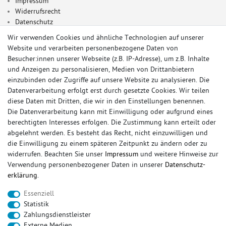
Impressum
Widerrufsrecht
Datenschutz
AGB / Kundeninformationen
Wir verwenden Cookies und ähnliche Technologien auf unserer
Website und verarbeiten personenbezogene Daten von
Vertrag widerrufen
Besucher:innen unserer Webseite (z.B. IP-Adresse), um z.B. Inhalte
SERVICE
und Anzeigen zu personalisieren, Medien von Drittanbietern
einzubinden oder Zugriffe auf unsere Website zu analysieren. Die
Datenverarbeitung erfolgt erst durch gesetzte Cookies. Wir teilen
Rückrufservice
diese Daten mit Dritten, die wir in den Einstellungen benennen.
Kontakt
Die Datenverarbeitung kann mit Einwilligung oder aufgrund eines
Gutachterservice
berechtigten Interesses erfolgen. Die Zustimmung kann erteilt oder
Zahlung und Versand
abgelehnt werden. Es besteht das Recht, nicht einzuwilligen und
Reklamationsformular
die Einwilligung zu einem späteren Zeitpunkt zu ändern oder zu
SPORTAUSPUFFSTORE
widerrufen. Beachten Sie unser
Impressum
und weitere Hinweise zur
Verwendung personenbezogener Daten in unserer
Daten­schutz­
Über uns
erklärung
.
Leistung
Essenziell
Statistik
Zahlungsdienstleister
Externe Medien