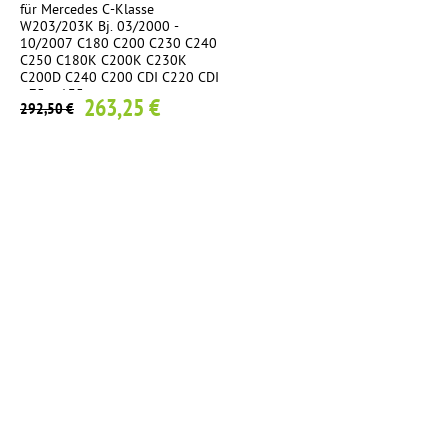
für Mercedes C-Klasse
W203/203K Bj. 03/2000 -
10/2007 C180 C200 C230 C240
C250 C180K C200K C230K
C200D C240 C200 CDI C220 CDI
- 75 x 135mm
263,25 €
292,50 €