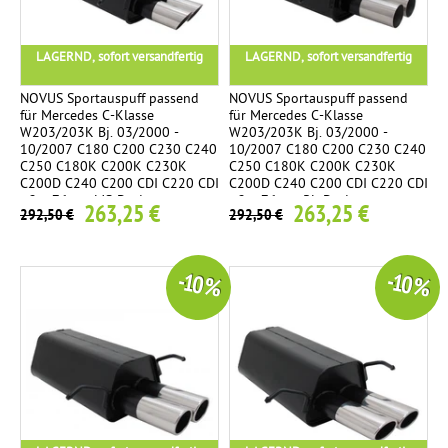
LAGERND, sofort versandfertig
LAGERND, sofort versandfertig
NOVUS Sportauspuff passend
NOVUS Sportauspuff passend
für Mercedes C-Klasse
für Mercedes C-Klasse
W203/203K Bj. 03/2000 -
W203/203K Bj. 03/2000 -
10/2007 C180 C200 C230 C240
10/2007 C180 C200 C230 C240
C250 C180K C200K C230K
C250 C180K C200K C230K
C200D C240 C200 CDI C220 CDI
C200D C240 C200 CDI C220 CDI
- 2 x 76mm MS-Design
- 2 x 76mm RL-Design
263,25 €
263,25 €
292,50 €
292,50 €
-10 %
-10 %