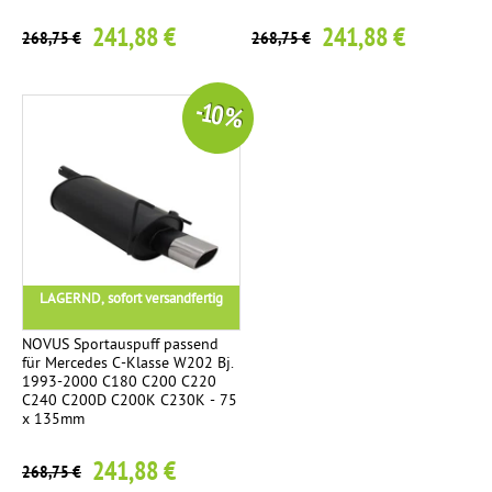
241,88 €
241,88 €
268,75 €
268,75 €
-10 %
LAGERND, sofort versandfertig
NOVUS Sportauspuff passend
für Mercedes C-Klasse W202 Bj.
1993-2000 C180 C200 C220
C240 C200D C200K C230K - 75
x 135mm
241,88 €
268,75 €