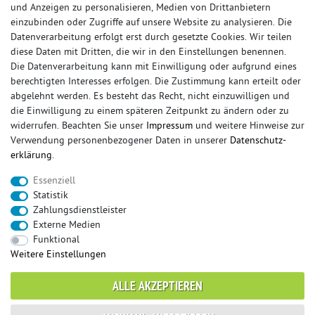
und Anzeigen zu personalisieren, Medien von Drittanbietern
einzubinden oder Zugriffe auf unsere Website zu analysieren. Die
Datenverarbeitung erfolgt erst durch gesetzte Cookies. Wir teilen
diese Daten mit Dritten, die wir in den Einstellungen benennen.
Die Datenverarbeitung kann mit Einwilligung oder aufgrund eines
berechtigten Interesses erfolgen. Die Zustimmung kann erteilt oder
abgelehnt werden. Es besteht das Recht, nicht einzuwilligen und
die Einwilligung zu einem späteren Zeitpunkt zu ändern oder zu
widerrufen. Beachten Sie unser
Impressum
und weitere Hinweise zur
© Copyright 2026 Sportauspuff-Store.de - Alle Rechte vorbehalten.
Verwendung personenbezogener Daten in unserer
Daten­schutz­
Preisangaben inkl. gesetzlicher MwSt. und zzgl. Versandkosten
erklärung
.
Das Internetportal für Sportendschalldämpfer, Komplettanlagen,
Essenziell
Rennsportanlagen, Sportendrohre, Universalteile, Fächerkrümmer,
Statistik
Vorschalldämpfer, Sportkat, Ersatzrohr und Auspuffzubehör.
Zahlungsdienstleister
Externe Medien
FOX, REMUS, FSW, FRIEDRICH MOTORSPORT, EISENMANN, ULTER
Funktional
SPORT, NOVUS
Weitere Einstellungen
sportauspuff
sportkat
fox
racing sportauspuff
ALLE AKZEPTIEREN
endrohr
downpipe
komplettanlage
friedrich
mittelschalldämpfer
fächerkrümmer
remus