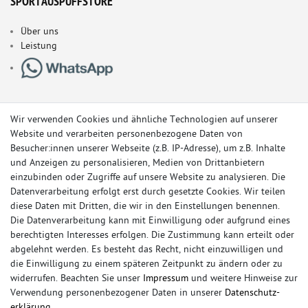
SPORTAUSPUFFSTORE
Über uns
Leistung
Wir verwenden Cookies und ähnliche Technologien auf unserer
Website und verarbeiten personenbezogene Daten von
Besucher:innen unserer Webseite (z.B. IP-Adresse), um z.B. Inhalte
und Anzeigen zu personalisieren, Medien von Drittanbietern
einzubinden oder Zugriffe auf unsere Website zu analysieren. Die
Datenverarbeitung erfolgt erst durch gesetzte Cookies. Wir teilen
diese Daten mit Dritten, die wir in den Einstellungen benennen.
Die Datenverarbeitung kann mit Einwilligung oder aufgrund eines
berechtigten Interesses erfolgen. Die Zustimmung kann erteilt oder
© Copyright 2026 Sportauspuff-Store.de - Alle Rechte vorbehalten.
abgelehnt werden. Es besteht das Recht, nicht einzuwilligen und
Preisangaben inkl. gesetzlicher MwSt. und zzgl. Versandkosten
die Einwilligung zu einem späteren Zeitpunkt zu ändern oder zu
widerrufen. Beachten Sie unser
Impressum
und weitere Hinweise zur
Das Internetportal für Sportendschalldämpfer, Komplettanlagen,
Verwendung personenbezogener Daten in unserer
Daten­schutz­
Rennsportanlagen, Sportendrohre, Universalteile, Fächerkrümmer,
erklärung
.