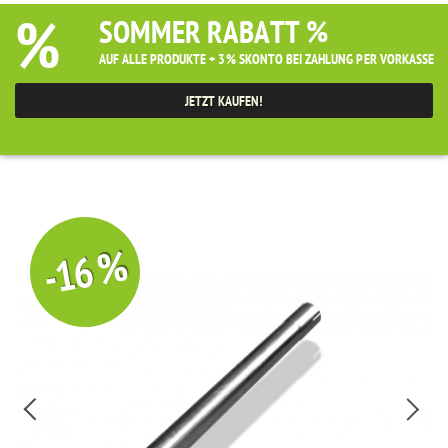
%
SOMMER RABATT %
AUF ALLE PRODUKTE + 3% SKONTO BEI ZAHLUNG PER VORKASSE
JETZT KAUFEN!
-16 %