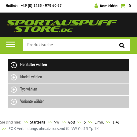
Hotline:
+49 (0) 3435 - 979 60 67
Anmelden
0
Hersteller wählen
Modell wählen
Typ wählen
Variante wählen
Sie sind hier:
>>
Startseite
VW
Golf
5
Limo.
1.4l
FOX Verbindungsrohrsatz passend für VW Golf 5 Tp 1K