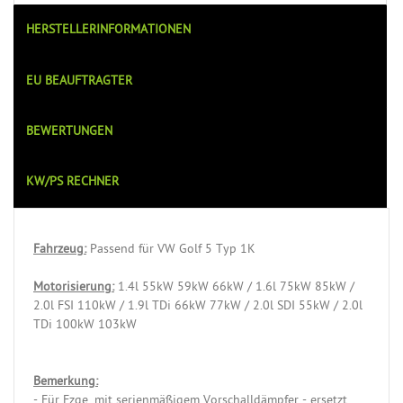
HERSTELLERINFORMATIONEN
EU BEAUFTRAGTER
BEWERTUNGEN
KW/PS RECHNER
Fahrzeug:
Passend für VW Golf 5 Typ 1K
Motorisierung:
1.4l 55kW 59kW 66kW / 1.6l 75kW 85kW /
2.0l FSI 110kW / 1.9l TDi 66kW 77kW / 2.0l SDI 55kW / 2.0l
TDi 100kW 103kW
Bemerkung:
- Für Fzge. mit serienmäßigem Vorschalldämpfer - ersetzt