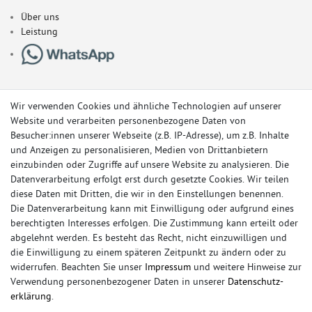
Über uns
Leistung
Wir verwenden Cookies und ähnliche Technologien auf unserer
Website und verarbeiten personenbezogene Daten von
Besucher:innen unserer Webseite (z.B. IP-Adresse), um z.B. Inhalte
und Anzeigen zu personalisieren, Medien von Drittanbietern
einzubinden oder Zugriffe auf unsere Website zu analysieren. Die
Datenverarbeitung erfolgt erst durch gesetzte Cookies. Wir teilen
diese Daten mit Dritten, die wir in den Einstellungen benennen.
Die Datenverarbeitung kann mit Einwilligung oder aufgrund eines
berechtigten Interesses erfolgen. Die Zustimmung kann erteilt oder
© Copyright 2026 Sportauspuff-Store.de - Alle Rechte vorbehalten.
abgelehnt werden. Es besteht das Recht, nicht einzuwilligen und
Preisangaben inkl. gesetzlicher MwSt. und zzgl. Versandkosten
die Einwilligung zu einem späteren Zeitpunkt zu ändern oder zu
widerrufen. Beachten Sie unser
Impressum
und weitere Hinweise zur
Das Internetportal für Sportendschalldämpfer, Komplettanlagen,
Verwendung personenbezogener Daten in unserer
Daten­schutz­
Rennsportanlagen, Sportendrohre, Universalteile, Fächerkrümmer,
erklärung
.
Vorschalldämpfer, Sportkat, Ersatzrohr und Auspuffzubehör.