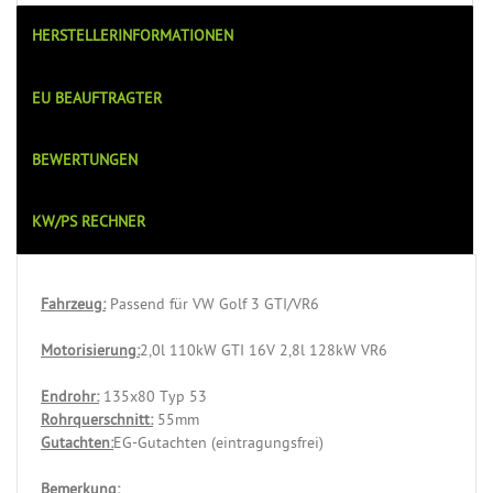
HERSTELLERINFORMATIONEN
EU BEAUFTRAGTER
BEWERTUNGEN
KW/PS RECHNER
Fahrzeug:
Passend für VW Golf 3 GTI/VR6
Motorisierung:
2,0l 110kW GTI 16V 2,8l 128kW VR6
Endrohr:
135x80 Typ 53
Rohrquerschnitt:
55mm
Gutachten:
EG-Gutachten (eintragungsfrei)
Bemerkung: