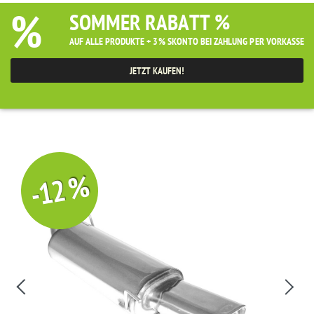
%
SOMMER RABATT %
AUF ALLE PRODUKTE + 3% SKONTO BEI ZAHLUNG PER VORKASSE
JETZT KAUFEN!
-12 %