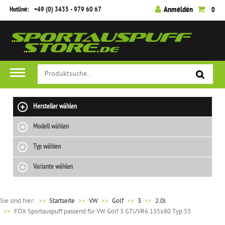
Hotline:
+49 (0) 3435 - 979 60 67
Anmelden
0
Hersteller wählen
Modell wählen
Typ wählen
Variante wählen
Sie sind hier:
>>
Startseite
VW
Golf
3
2.0l
FOX Sportauspuff passend für VW Golf 3 GTI/VR6 135x80 Typ 53