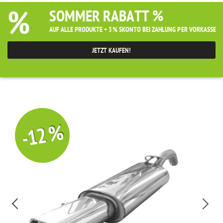
%
SOMMER RABATT %
AUF ALLE PRODUKTE + 3% SKONTO BEI ZAHLUNG PER VORKASSE
JETZT KAUFEN!
-12 %