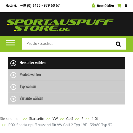
Hotline:
+49 (0) 3435 - 979 60 67
Anmelden
0
Hersteller wählen
Modell wählen
Typ wählen
Variante wählen
Sie sind hier:
>>
Startseite
VW
Golf
2
1.0l
FOX Sportauspuff passend für VW Golf 2 Typ 19E 135x80 Typ 53