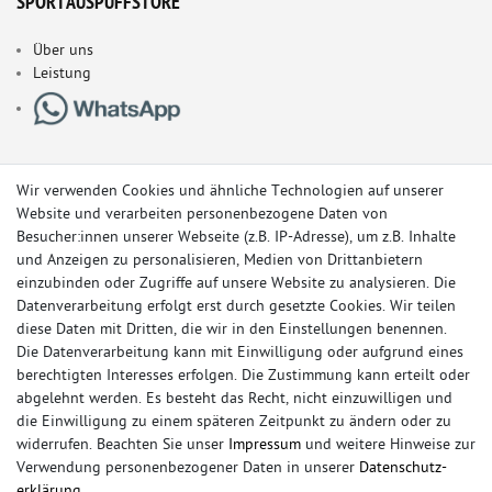
SPORTAUSPUFFSTORE
Über uns
Leistung
Wir verwenden Cookies und ähnliche Technologien auf unserer
Website und verarbeiten personenbezogene Daten von
Besucher:innen unserer Webseite (z.B. IP-Adresse), um z.B. Inhalte
und Anzeigen zu personalisieren, Medien von Drittanbietern
einzubinden oder Zugriffe auf unsere Website zu analysieren. Die
Datenverarbeitung erfolgt erst durch gesetzte Cookies. Wir teilen
diese Daten mit Dritten, die wir in den Einstellungen benennen.
Die Datenverarbeitung kann mit Einwilligung oder aufgrund eines
berechtigten Interesses erfolgen. Die Zustimmung kann erteilt oder
© Copyright 2026 Sportauspuff-Store.de - Alle Rechte vorbehalten.
abgelehnt werden. Es besteht das Recht, nicht einzuwilligen und
Preisangaben inkl. gesetzlicher MwSt. und zzgl. Versandkosten
die Einwilligung zu einem späteren Zeitpunkt zu ändern oder zu
widerrufen. Beachten Sie unser
Impressum
und weitere Hinweise zur
Das Internetportal für Sportendschalldämpfer, Komplettanlagen,
Verwendung personenbezogener Daten in unserer
Daten­schutz­
Rennsportanlagen, Sportendrohre, Universalteile, Fächerkrümmer,
erklärung
.