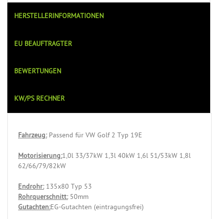
HERSTELLERINFORMATIONEN
EU BEAUFTRAGTER
BEWERTUNGEN
KW/PS RECHNER
Fahrzeug:
Passend für VW Golf 2 Typ 19E
Motorisierung:
1,0l 33/37kW 1,3l 40kW 1,6l 51/53kW 1,8l
62/66/79/82kW
Endrohr:
135x80 Typ 53
Rohrquerschnitt:
50mm
Gutachten:
EG-Gutachten (eintragungsfrei)