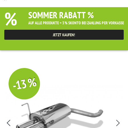
%
SOMMER RABATT %
AUF ALLE PRODUKTE + 3% SKONTO BEI ZAHLUNG PER VORKASSE
JETZT KAUFEN!
-13 %