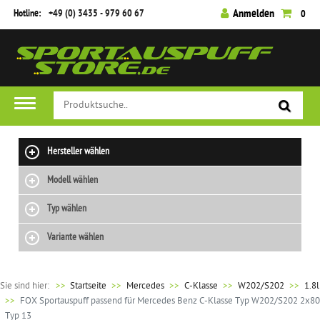
Hotline:
+49 (0) 3435 - 979 60 67
Anmelden
0
Hersteller wählen
Modell wählen
Typ wählen
Variante wählen
Sie sind hier:
>>
Startseite
Mercedes
C-Klasse
W202/S202
1.8l
FOX Sportauspuff passend für Mercedes Benz C-Klasse Typ W202/S202 2x80
Typ 13