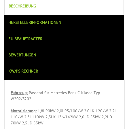
BESCHREIBUNG
HERSTELLERINFORMATIONEN
EU BEAUFTRAGTER
BEWERTUNGEN
KW/PS RECHNER
Fahrzeug:
Passend für Mercedes Benz C-Klasse Typ
W202/S202
Motorisierung:
1,8l 90kW 2,0l 95/100kW 2,0l K 120kW 2,2l
110kW 2,3l 110kW 2,3l K 136/142kW 2,0l D 55kW 2,2l D
70kW 2,5l D 83kW