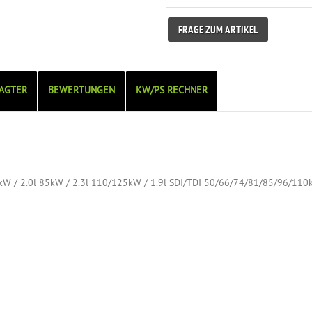
FRAGE ZUM ARTIKEL
AGTER
BEWERTUNGEN
KW/PS RECHNER
kW / 2.0l 85kW / 2.3l 110/125kW / 1.9l SDI/TDI 50/66/74/81/85/96/11