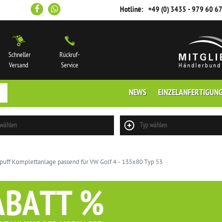
Hotline:
+49 (0) 3435 - 979 60 6
Schneller
Rückruf-
Versand
Service
NEWS
EINZELANFERTIGUN
 wählen
Typ wählen
puff Komplettanlage passend für VW Golf 4 - 135x80 Typ 53
ABATT %