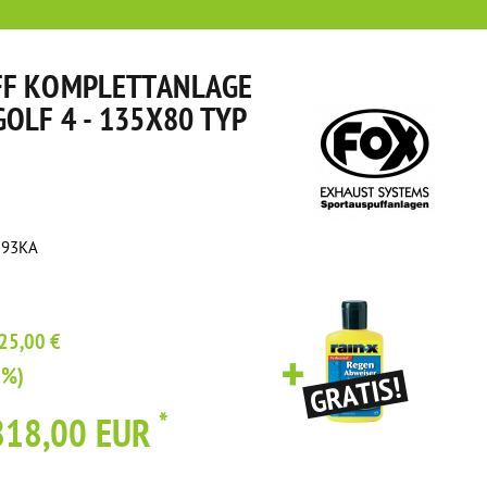
FF KOMPLETTANLAGE
OLF 4 - 135X80 TYP
593KA
25,00 €
2%)
*
818,00 EUR