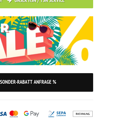
S!
UNSER HSN / TSN SERVICE
SONDER-RABATT ANFRAGE %