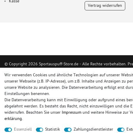
Kasse
Vertrag widerrufen
© Copyright 2026 Sportauspuff-Store.de - Alle Rechte vorbehalten. Pr
Das Internetportal für Sportendschalldämpfer, Komplettanlagen, Renns
Wir verwenden Cookies und ähnliche Technologien auf unserer Websi
Ersatzrohr und Auspuffzubehör.
unserer Webseite (z.B. IP-Adresse), um z.B. Inhalte und Anzeigen zu pe
unsere Website zu analysieren. Die Datenverarbeitung erfolgt erst durc
FOX, REMUS, FSW, FRIEDRICH MOTORSPORT, EISENMANN, ULTER SPO
Einstellungen benennen.
Die Datenverarbeitung kann mit Einwilligung oder aufgrund eines bere
sportauspuff
sportkat
fox
racing sportauspuff
endrohr
downpipe
kom
abgelehnt werden. Es besteht das Recht, nicht einzuwilligen und die 
rennsportanlage
vorschalldämpfer attrappe
ulter
vorschalldämpfer
fsw
widerrufen. Beachten Sie unser
Impressum
und weitere Hinweise zur 
erklärung
.
* gilt für Lieferungen innerhalb Deutschlands, Lieferzeiten für andere Länder entnehmen 
Essenziell
Statistik
Zahlungsdienstleister
Ext