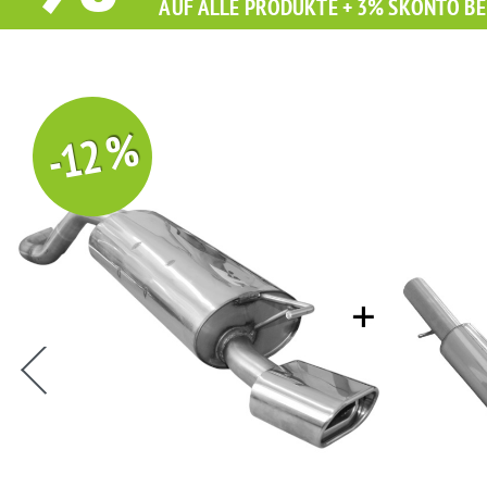
AUF ALLE PRODUKTE + 3% SKONTO BE
-12 %
Sie erhalten Sie beim Kauf diesen Artikel Grati