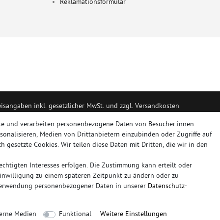
Reklamationsformular
eisangaben inkl. gesetzlicher MwSt. und zzgl. Versandkosten
portanlagen, Sportendrohre, Universalteile, Fächerkrümmer, Vorschalldäm
te und verarbeiten personenbezogene Daten von Besucher:innen
rsonalisieren, Medien von Drittanbietern einzubinden oder Zugriffe auf
h gesetzte Cookies. Wir teilen diese Daten mit Dritten, die wir in den
RT, NOVUS
chtigten Interesses erfolgen. Die Zustimmung kann erteilt oder
plettanlage
friedrich
mittelschalldämpfer
fächerkrümmer
remus
ersatz
Einwilligung zu einem späteren Zeitpunkt zu ändern oder zu
duplex
milltek
Verwendung personenbezogener Daten in unserer
Daten­schutz­
Sie bitte der Schaltfläche mit den Versandinformationen
erne Medien
Funktional
Weitere Einstellungen