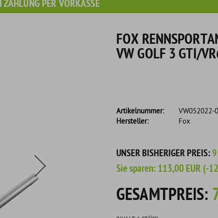
I ZAHLUNG PER VORKASSE
FOX RENNSPORTAN
VW GOLF 3 GTI/VR
Artikelnummer:
VW052022-
Hersteller:
Fox
s eine Flasche Rain-X Regenabweiser!
UNSER BISHERIGER PREIS:
9
Sie sparen:
113,00 EUR
(-1
GESAMTPREIS: