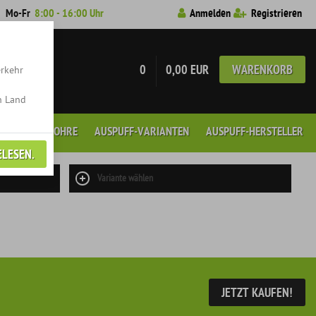
7
Mo-Fr
8:00 - 16:00 Uhr
Anmelden
Registrieren
0
0,00 EUR
WARENKORB
erkehr
n Land
GEN
ENDROHRE
AUSPUFF-VARIANTEN
AUSPUFF-HERSTELLER
ELESEN.
Variante wählen
JETZT KAUFEN!