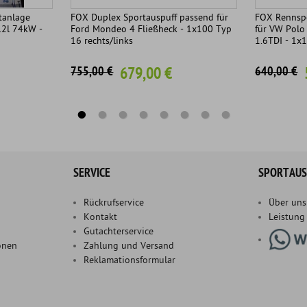
tanlage
FOX Duplex Sportauspuff passend für
FOX Rennspo
.2l 74kW -
Ford Mondeo 4 Fließheck - 1x100 Typ
für VW Polo 
16 rechts/links
1.6TDI - 1
679,00 €
755,00 €
640,00 €
SERVICE
SPORTAUS
Rückrufservice
Über uns
Kontakt
Leistung
Gutachterservice
onen
Zahlung und Versand
Reklamationsformular