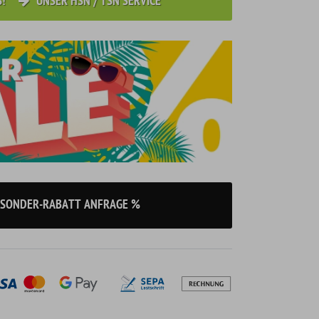
S!
UNSER HSN / TSN SERVICE
SONDER-RABATT ANFRAGE %