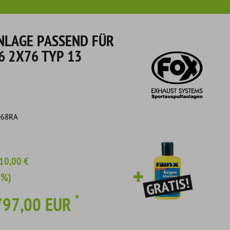
LAGE PASSEND FÜR
6 2X76 TYP 13
068RA
10,00 €
2%)
*
797,00 EUR