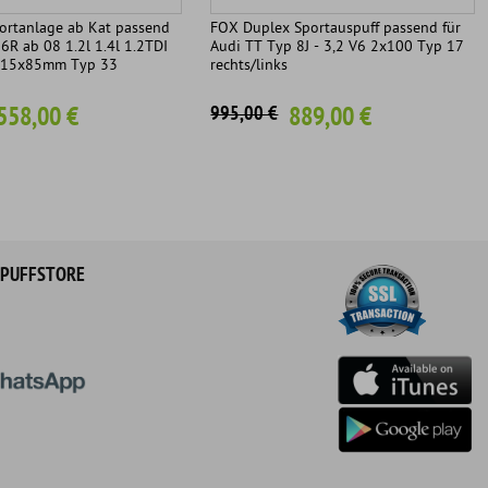
rtanlage ab Kat passend
FOX Duplex Sportauspuff passend für
6R ab 08 1.2l 1.4l 1.2TDI
Audi TT Typ 8J - 3,2 V6 2x100 Typ 17
x115x85mm Typ 33
rechts/links
558,00 €
889,00 €
995,00 €
PUFFSTORE