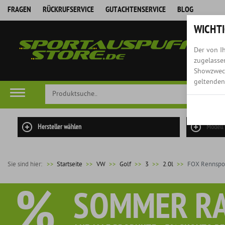
FRAGEN
RÜCKRUFSERVICE
GUTACHTENSERVICE
BLOG
WICHTI
Der von Ih
zugelassen
Showzweck
geltenden
Hersteller wählen
Modell
Sie sind hier:
>>
Startseite
VW
Golf
3
2.0l
FOX Rennspor
%
SOMMER R