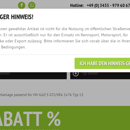
Hotline:
+49 (0) 3435 - 979 60 6
GER HINWEIS!
nen gewählter Artikel ist nicht für die Nutzung im öffentlichen Straßenv
Schneller
Rückruf-
. Er ist ausschließlich nur für den Einsatz im Rennsport, Motorsport, für
Versand
Service
e oder Export zulässig. Bitte informieren Sie sich vorab über die in Ihre
 Bedingungen.
NEWS
EINZELANFERTIGUN
ICH HABE DEN HINWEIS G
 wählen
Typ wählen
tanlage passend für VW Golf 3 GTI/VR6 2x76 Typ 13
ABATT %