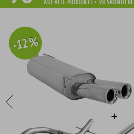
AUF ALLE PRODUKTE + 3% SKONTO BE
-12 %
Sie erhalten Sie beim Kauf diesen Artikel Grati