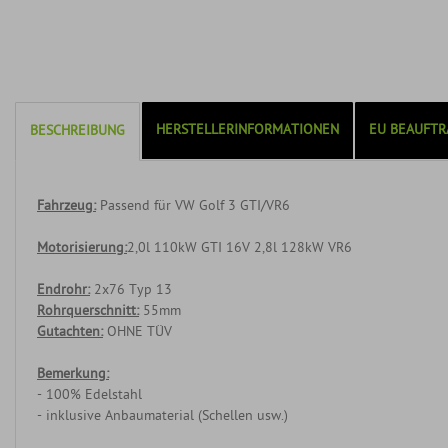
HERSTELLERINFORMATIONEN
EU BEAUFTR
BESCHREIBUNG
Fahrzeug:
Passend für VW Golf 3 GTI/VR6
Motorisierung:
2,0l 110kW GTI 16V 2,8l 128kW VR6
Endrohr:
2x76 Typ 13
Rohrquerschnitt:
55mm
Gutachten:
OHNE TÜV
Bemerkung:
- 100% Edelstahl
- inklusive Anbaumaterial (Schellen usw.)