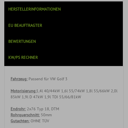
HERSTELLERINFORMATIONEN
EU BEAUFTRAGTER
BEWERTUNGEN
KW/PS RECHNER
Fahrzeug:
Passend für VW Golf 3
Motorisierung:
1,4l 40/44kW 1,6l 55/74kW 1,8l 55/66kW 2,0l
85kW 1,9l D 47kW 1,9l TDI 55/66/81kW
Endrohr:
2x76 Typ 18, DTM
Rohrquerschnitt:
50mm
Gutachten:
OHNE TÜV