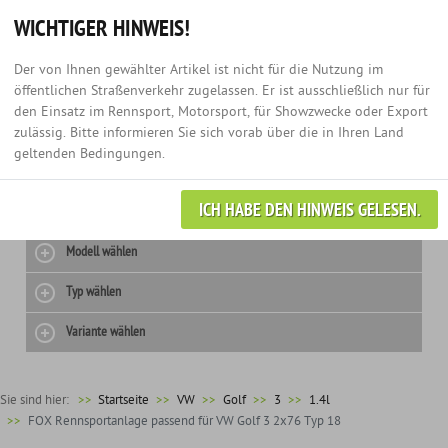
Hotline:
+49 (0) 3435 - 979 60 67
Anmelden
0
WICHTIGER HINWEIS!
Der von Ihnen gewählter Artikel ist nicht für die Nutzung im
öffentlichen Straßenverkehr zugelassen. Er ist ausschließlich nur für
den Einsatz im Rennsport, Motorsport, für Showzwecke oder Export
zulässig. Bitte informieren Sie sich vorab über die in Ihren Land
geltenden Bedingungen.
ICH HABE DEN HINWEIS GELESEN.
Hersteller wählen
Modell wählen
Typ wählen
Variante wählen
Sie sind hier:
>>
Startseite
VW
Golf
3
1.4l
FOX Rennsportanlage passend für VW Golf 3 2x76 Typ 18