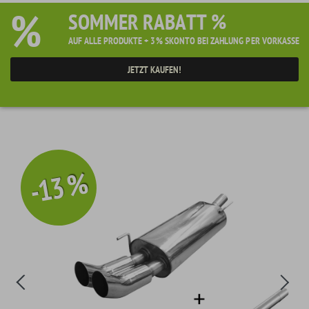
%
SOMMER RABATT %
AUF ALLE PRODUKTE + 3% SKONTO BEI ZAHLUNG PER VORKASSE
JETZT KAUFEN!
-13 %