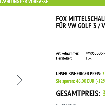
I ZAHLUNG PER VORKASSE
FOX MITTELSCHA
FÜR VW GOLF 3 / 
Artikelnummer:
VW052000-
Hersteller:
Fox
s eine Flasche Rain-X Regenabweiser!
UNSER BISHERIGER PREIS:
3
Sie sparen:
46,00 EUR
(-12
GESAMTPREIS: