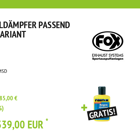
LLDÄMPFER PASSEND
VARIANT
MSD
85,00 €
%)
*
339,00 EUR