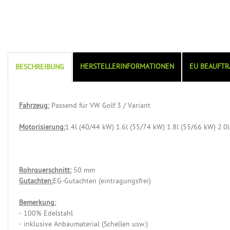
HERSTELLERINFORMATIONEN
EU BEAUFTR
BESCHREIBUNG
Fahrzeug:
Passend für VW Golf 3 / Variant
Motorisierung:
1.4l (40/44 kW) 1.6l (55/74 kW) 1.8l (55/66 kW) 2.0
Rohrquerschnitt:
50 mm
Gutachten:
EG-Gutachten (eintragungsfrei)
Bemerkung:
- 100% Edelstahl
- inklusive Anbaumaterial (Schellen usw.)