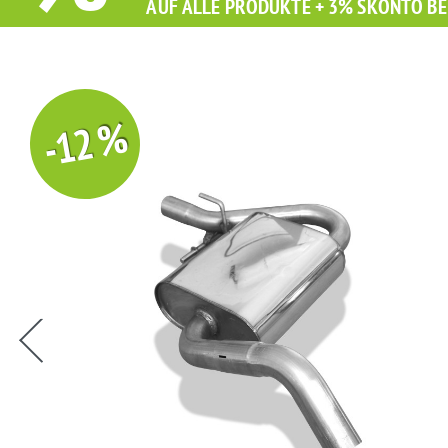
AUF ALLE PRODUKTE + 3% SKONTO BE
-12 %
Sie erhalten Sie beim Kauf diesen Artikel Grati