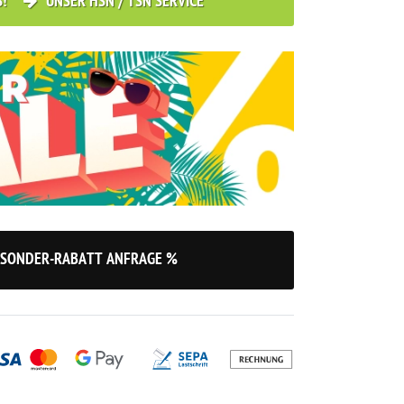
S!
UNSER HSN / TSN SERVICE
SONDER-RABATT ANFRAGE %