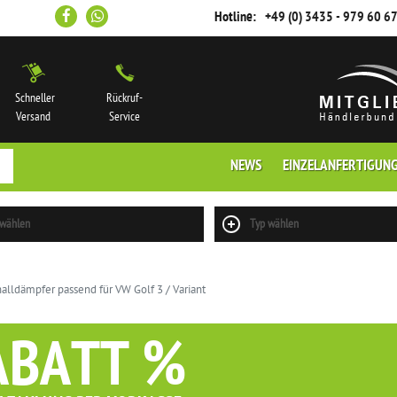
Hotline:
+49 (0) 3435 - 979 60 6
Schneller
Rückruf-
Versand
Service
NEWS
EINZELANFERTIGUN
 wählen
Typ wählen
alldämpfer passend für VW Golf 3 / Variant
ABATT %