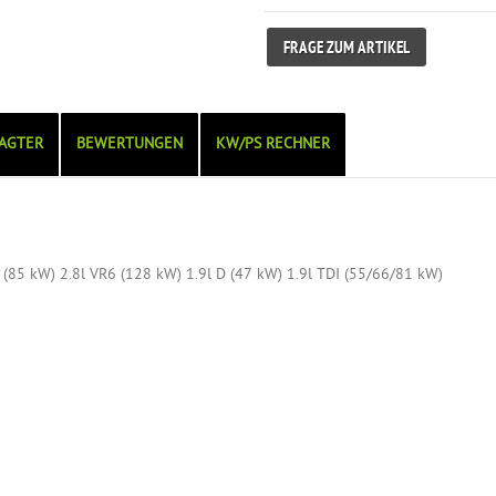
FRAGE ZUM ARTIKEL
AGTER
BEWERTUNGEN
KW/PS RECHNER
l (85 kW) 2.8l VR6 (128 kW) 1.9l D (47 kW) 1.9l TDI (55/66/81 kW)