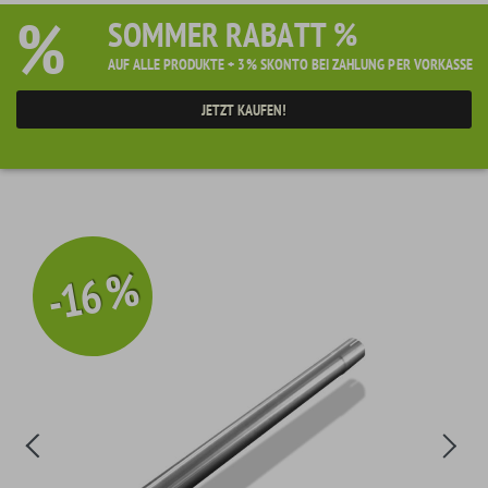
%
SOMMER RABATT %
AUF ALLE PRODUKTE + 3% SKONTO BEI ZAHLUNG PER VORKASSE
JETZT KAUFEN!
-16 %