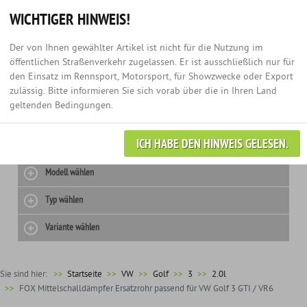
Hotline:
+49 (0) 3435 - 979 60 67
Anmelden
0
WICHTIGER HINWEIS!
Der von Ihnen gewählter Artikel ist nicht für die Nutzung im
öffentlichen Straßenverkehr zugelassen. Er ist ausschließlich nur für
den Einsatz im Rennsport, Motorsport, für Showzwecke oder Export
zulässig. Bitte informieren Sie sich vorab über die in Ihren Land
geltenden Bedingungen.
ICH HABE DEN HINWEIS GELESEN.
Hersteller wählen
Modell wählen
Typ wählen
Variante wählen
Sie sind hier:
>>
Startseite
VW
Golf
3
2.0l
FOX Mittelschalldämpfer Ersatzrohr passend für VW Golf 3 GTI / VR6