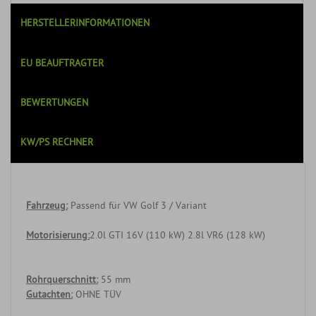
HERSTELLERINFORMATIONEN
EU BEAUFTRAGTER
BEWERTUNGEN
KW/PS RECHNER
Fahrzeug:
Passend für VW Golf 3 / Variant
Motorisierung:
2.0l GTI 16V (110 kW) 2.8l VR6 (128 kW)
Rohrquerschnitt:
55 mm
Gutachten:
OHNE TÜV