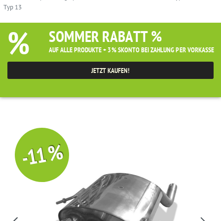
Typ 13
%
SOMMER RABATT %
AUF ALLE PRODUKTE + 3% SKONTO BEI ZAHLUNG PER VORKASSE
JETZT KAUFEN!
-11 %