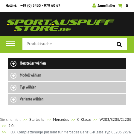
Hotline:
+49 (0) 3435 - 979 60 67
Anmelden
0
Hersteller wählen
Modell wählen
Typ wählen
Variante wählen
Sie sind hier:
>>
Startseite
Mercedes
C-Klasse
W203/S203/CL203
2.0l
FOX Komplettanlage passend für Mercedes Benz C-Klasse Typ CL203 2x76