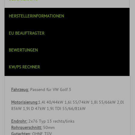
HERSTELLERINFORMATIONEN
EU BEAUFTRAGTER
BEWERTUNGEN
KW/PS RECHNER
Fahrzeug:
Passend für VW Golf 3
Motorisierung:
1,4l 40/44kW 1,6l 55/74kW 1,8l 55/66kW 2,0l
85kW 1,9l D 47kW 1,9l TDI 55/66/81kW
Endrohr:
2x76 Typ 13 rechts/links
Rohrquerschnitt:
50mm
Gutachten:
OHNE TÜV