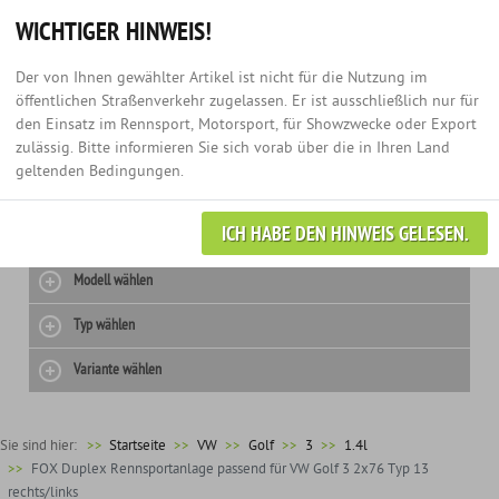
Hotline:
+49 (0) 3435 - 979 60 67
Anmelden
0
WICHTIGER HINWEIS!
Der von Ihnen gewählter Artikel ist nicht für die Nutzung im
öffentlichen Straßenverkehr zugelassen. Er ist ausschließlich nur für
den Einsatz im Rennsport, Motorsport, für Showzwecke oder Export
zulässig. Bitte informieren Sie sich vorab über die in Ihren Land
geltenden Bedingungen.
ICH HABE DEN HINWEIS GELESEN.
Hersteller wählen
Modell wählen
Typ wählen
Variante wählen
Sie sind hier:
>>
Startseite
VW
Golf
3
1.4l
FOX Duplex Rennsportanlage passend für VW Golf 3 2x76 Typ 13
rechts/links