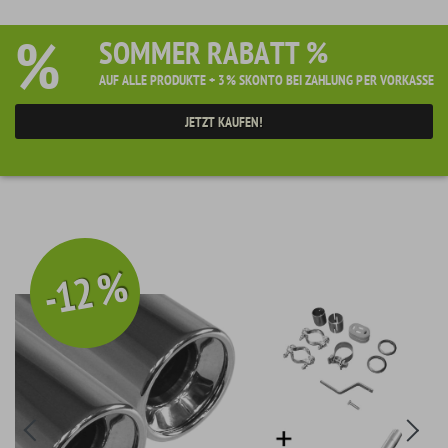
%
SOMMER RABATT %
AUF ALLE PRODUKTE + 3% SKONTO BEI ZAHLUNG PER VORKASSE
JETZT KAUFEN!
-12 %