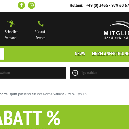
Hotline:
+49 (0) 3435 - 979 60 6
Schneller
Rückruf-
Versand
Service
NEWS
EINZELANFERTIGUN
 wählen
Typ wählen
rtauspuff passend für VW Golf 4 Variant - 2x76 Typ 13
ABATT %