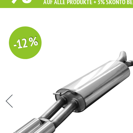
AUF ALLE PRODUKTE + 3% SKONTO BE
-12 %
Sie erhalten Sie beim Kauf diesen Artikel Grati