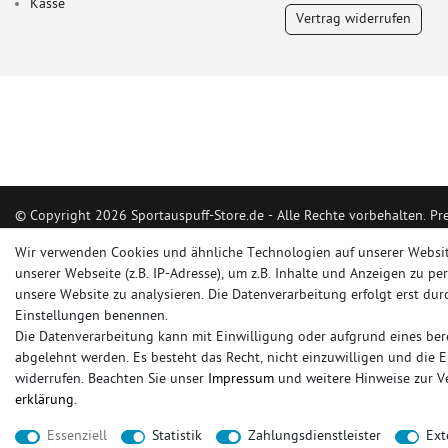
Kasse
Vertrag widerrufen
© Copyright 2026 Sportauspuff-Store.de - Alle Rechte vorbehalten. Pr
Das Internetportal für Sportendschalldämpfer, Komplettanlagen, Renns
Wir verwenden Cookies und ähnliche Technologien auf unserer Websi
Ersatzrohr und Auspuffzubehör.
unserer Webseite (z.B. IP-Adresse), um z.B. Inhalte und Anzeigen zu pe
unsere Website zu analysieren. Die Datenverarbeitung erfolgt erst durc
FOX, REMUS, FSW, FRIEDRICH MOTORSPORT, EISENMANN, ULTER SPO
Einstellungen benennen.
Die Datenverarbeitung kann mit Einwilligung oder aufgrund eines bere
sportauspuff
sportkat
fox
racing sportauspuff
endrohr
downpipe
kom
abgelehnt werden. Es besteht das Recht, nicht einzuwilligen und die 
rennsportanlage
vorschalldämpfer attrappe
ulter
vorschalldämpfer
fsw
widerrufen. Beachten Sie unser
Impressum
und weitere Hinweise zur 
erklärung
.
* gilt für Lieferungen innerhalb Deutschlands, Lieferzeiten für andere Länder entnehmen 
Essenziell
Statistik
Zahlungsdienstleister
Ext