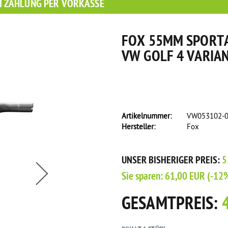
I ZAHLUNG PER VORKASSE
FOX 55MM SPORTA
VW GOLF 4 VARIAN
Artikelnummer:
VW053102-
Hersteller:
Fox
s eine Flasche Rain-X Regenabweiser!
UNSER BISHERIGER PREIS:
5
Sie sparen:
61,00 EUR
(-12
GESAMTPREIS: