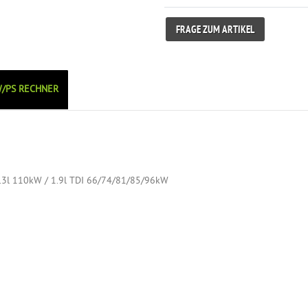
FRAGE ZUM ARTIKEL
/PS RECHNER
2.3l 110kW / 1.9l TDI 66/74/81/85/96kW