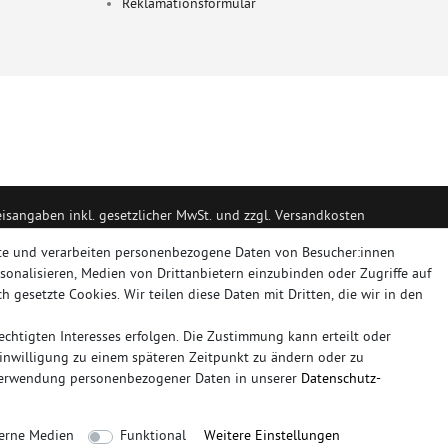
Reklamationsformular
eisangaben inkl. gesetzlicher MwSt. und zzgl. Versandkosten
portanlagen, Sportendrohre, Universalteile, Fächerkrümmer, Vorschalldäm
te und verarbeiten personenbezogene Daten von Besucher:innen
rsonalisieren, Medien von Drittanbietern einzubinden oder Zugriffe auf
h gesetzte Cookies. Wir teilen diese Daten mit Dritten, die wir in den
RT, NOVUS
chtigten Interesses erfolgen. Die Zustimmung kann erteilt oder
plettanlage
friedrich
mittelschalldämpfer
fächerkrümmer
remus
ersatz
Einwilligung zu einem späteren Zeitpunkt zu ändern oder zu
duplex
milltek
Verwendung personenbezogener Daten in unserer
Daten­schutz­
Sie bitte der Schaltfläche mit den Versandinformationen
erne Medien
Funktional
Weitere Einstellungen