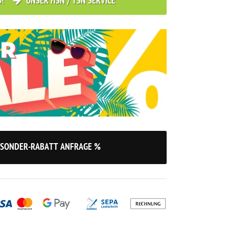
S!
UNSER HSN / TSN SERVICE
SONDER-RABATT ANFRAGE %