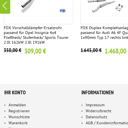
FOX Vorschalldämpfer-Ersatzrohr
FOX Duplex Komplettanlag
passend für Opel Insignia 4x4
passend für Audi A6 4F Qua
Fließheck/ Stufenheck/ Sports Tourer
1x90mm Typ 17 rechts lin
2.0l 162kW 2.8l 191kW
309,00 €
1.468,00
350,00 €
1.645,00 €
IHR KONTO
INFORMATIONEN
Anmelden
Impressum
Registrieren
Widerrufsrecht
Wunschliste
Datenschutz
Warenkorb
AGB / Kundeninformati