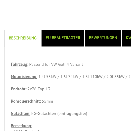
EU BEAUFTRAGTER
BEWERTUNGEN
KW
BESCHREIBUNG
Fahrzeug:
Passend für VW Golf 4 Variant
Motorisierung:
1.4l 55kW / 1.6l 74kW / 1.8l 110kW / 2.0l 85kW / 
Endrohr:
2x76 Typ 13
Rohrquerschnitt:
55mm
Gutachten:
EG-Gutachten (eintragungsfrei)
Bemerkung: