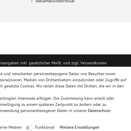
Reklamationsformular
eisangaben inkl. gesetzlicher MwSt. und zzgl. Versandkosten
portanlagen, Sportendrohre, Universalteile, Fächerkrümmer, Vorschalldäm
te und verarbeiten personenbezogene Daten von Besucher:innen
rsonalisieren, Medien von Drittanbietern einzubinden oder Zugriffe auf
h gesetzte Cookies. Wir teilen diese Daten mit Dritten, die wir in den
RT, NOVUS
chtigten Interesses erfolgen. Die Zustimmung kann erteilt oder
plettanlage
friedrich
mittelschalldämpfer
fächerkrümmer
remus
ersatz
Einwilligung zu einem späteren Zeitpunkt zu ändern oder zu
duplex
milltek
Verwendung personenbezogener Daten in unserer
Daten­schutz­
Sie bitte der Schaltfläche mit den Versandinformationen
erne Medien
Funktional
Weitere Einstellungen