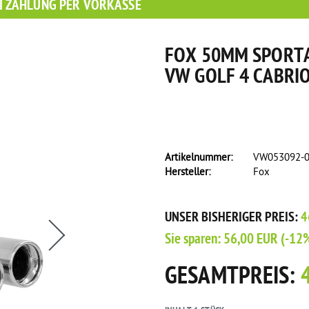
I ZAHLUNG PER VORKASSE
FOX 50MM SPORTA
VW GOLF 4 CABRIO
Artikelnummer:
VW053092-
Hersteller:
Fox
s eine Flasche Rain-X Regenabweiser!
UNSER BISHERIGER PREIS:
4
Sie sparen:
56,00 EUR
(-12
GESAMTPREIS: