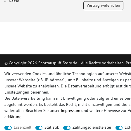
Kasse
Vertrag widerrufen
© Copyright 2026 Sportauspuff-Store.de - Alle Rechte vorbehalten. Pr
Das Internetportal für Sportendschalldämpfer, Komplettanlagen, Renns
Wir verwenden Cookies und ähnliche Technologien auf unserer Websi
Ersatzrohr und Auspuffzubehör.
unserer Webseite (z.B. IP-Adresse), um z.B. Inhalte und Anzeigen zu pe
unsere Website zu analysieren. Die Datenverarbeitung erfolgt erst durc
FOX, REMUS, FSW, FRIEDRICH MOTORSPORT, EISENMANN, ULTER SPO
Einstellungen benennen.
Die Datenverarbeitung kann mit Einwilligung oder aufgrund eines bere
sportauspuff
sportkat
fox
racing sportauspuff
endrohr
downpipe
kom
abgelehnt werden. Es besteht das Recht, nicht einzuwilligen und die 
rennsportanlage
vorschalldämpfer attrappe
ulter
vorschalldämpfer
fsw
widerrufen. Beachten Sie unser
Impressum
und weitere Hinweise zur 
erklärung
.
* gilt für Lieferungen innerhalb Deutschlands, Lieferzeiten für andere Länder entnehmen 
Essenziell
Statistik
Zahlungsdienstleister
Ext