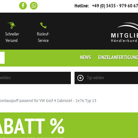
Hotline:
+49 (0) 3435 - 979 60 6
Schneller
Rückruf-
Versand
Service
NEWS
EINZELANFERTIGUN
 wählen
Typ wählen
rtauspuff passend für VW Golf 4 Cabriolet - 2x76 Typ 13
ABATT %