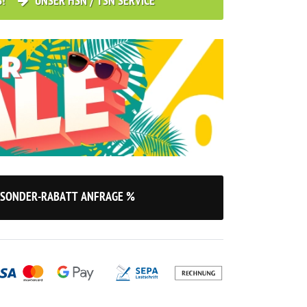
S!
UNSER HSN / TSN SERVICE
SONDER-RABATT ANFRAGE %