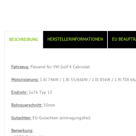
HERSTELLERINFORMATIONEN
EU BEAUFTR
BESCHREIBUNG
Fahrzeug:
Passend für VW Golf 4 Cabriolet
Motorisierung:
1.6l 74kW / 1.8l 55/66kW / 2.0l 85kW / 1.9l TDI 6
Endrohr:
2x76 Typ 13
Rohrquerschnitt:
50mm
Gutachten:
EG-Gutachten (eintragungsfrei)
Bemerkung: