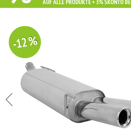
AUF ALLE PRODUKTE + 3% SKONTO BE
-12 %
Sie erhalten Sie beim Kauf diesen Artikel Grati