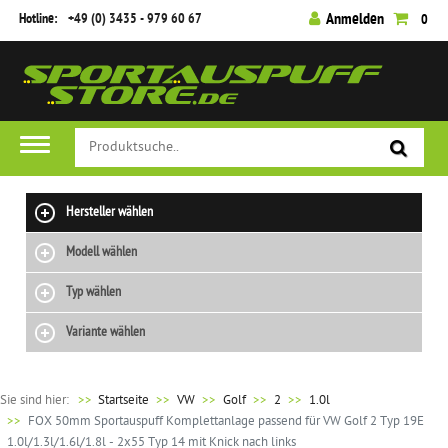
Hotline:
+49 (0) 3435 - 979 60 67
Anmelden
0
Hersteller wählen
Modell wählen
Typ wählen
Variante wählen
Sie sind hier:
>>
Startseite
VW
Golf
2
1.0l
FOX 50mm Sportauspuff Komplettanlage passend für VW Golf 2 Typ 19E
1.0l/1.3l/1.6l/1.8l - 2x55 Typ 14 mit Knick nach links