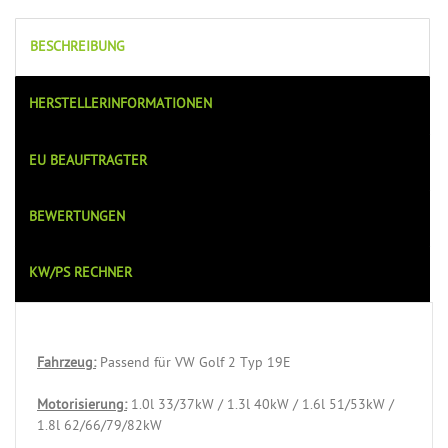
BESCHREIBUNG
HERSTELLERINFORMATIONEN
EU BEAUFTRAGTER
BEWERTUNGEN
KW/PS RECHNER
Fahrzeug:
Passend für VW Golf 2 Typ 19E
Motorisierung:
1.0l 33/37kW / 1.3l 40kW / 1.6l 51/53kW /
1.8l 62/66/79/82kW