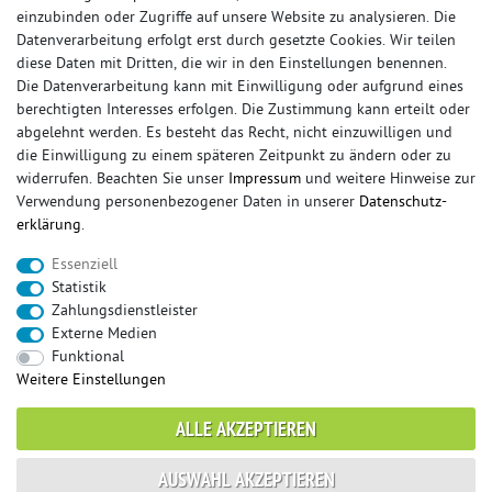
einzubinden oder Zugriffe auf unsere Website zu analysieren. Die
Datenverarbeitung erfolgt erst durch gesetzte Cookies. Wir teilen
diese Daten mit Dritten, die wir in den Einstellungen benennen.
Die Datenverarbeitung kann mit Einwilligung oder aufgrund eines
berechtigten Interesses erfolgen. Die Zustimmung kann erteilt oder
© Copyright 2026 Sportauspuff-Store.de - Alle Rechte vorbehalten.
abgelehnt werden. Es besteht das Recht, nicht einzuwilligen und
Preisangaben inkl. gesetzlicher MwSt. und zzgl. Versandkosten
die Einwilligung zu einem späteren Zeitpunkt zu ändern oder zu
widerrufen. Beachten Sie unser
Impressum
und weitere Hinweise zur
Das Internetportal für Sportendschalldämpfer, Komplettanlagen,
Verwendung personenbezogener Daten in unserer
Daten­schutz­
Rennsportanlagen, Sportendrohre, Universalteile, Fächerkrümmer,
erklärung
.
Vorschalldämpfer, Sportkat, Ersatzrohr und Auspuffzubehör.
Essenziell
FOX, REMUS, FSW, FRIEDRICH MOTORSPORT, EISENMANN, ULTER
Statistik
SPORT, NOVUS
Zahlungsdienstleister
sportauspuff
sportkat
fox
racing sportauspuff
Externe Medien
endrohr
downpipe
komplettanlage
friedrich
Funktional
mittelschalldämpfer
fächerkrümmer
remus
Weitere Einstellungen
ersatzrohr
eisenmann
rennsportanlage
vorschalldämpfer attrappe
ulter
vorschalldämpfer
ALLE AKZEPTIEREN
fsw
duplex
milltek
AUSWAHL AKZEPTIEREN