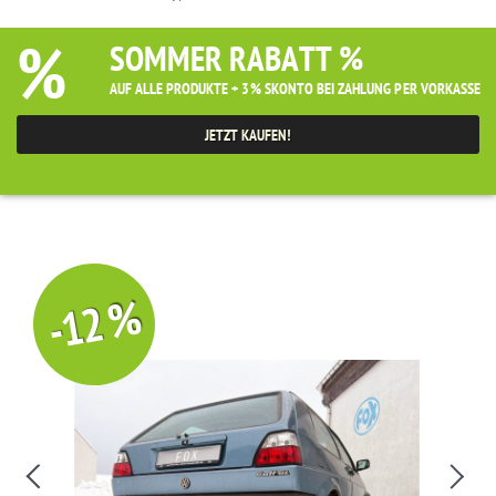
%
SOMMER RABATT %
AUF ALLE PRODUKTE + 3% SKONTO BEI ZAHLUNG PER VORKASSE
JETZT KAUFEN!
-12 %