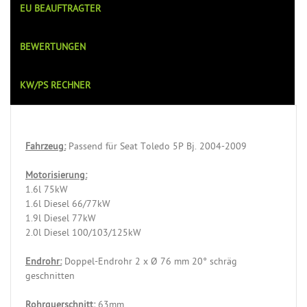
EU BEAUFTRAGTER
BEWERTUNGEN
KW/PS RECHNER
Fahrzeug:
Passend für Seat Toledo 5P Bj. 2004-2009
Motorisierung:
1.6l 75kW
1.6l Diesel 66/77kW
1.9l Diesel 77kW
2.0l Diesel 100/103/125kW
Endrohr:
Doppel-Endrohr 2 x Ø 76 mm 20° schräg
geschnitten
R
ohrquerschnitt:
63mm