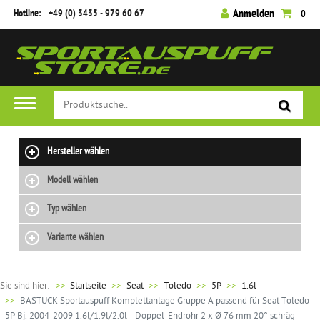
Hotline:
+49 (0) 3435 - 979 60 67
Anmelden
0
Hersteller wählen
Modell wählen
Typ wählen
Variante wählen
Sie sind hier:
>>
Startseite
Seat
Toledo
5P
1.6l
BASTUCK Sportauspuff Komplettanlage Gruppe A passend für Seat Toledo
5P Bj. 2004-2009 1.6l/1.9l/2.0l - Doppel-Endrohr 2 x Ø 76 mm 20° schräg