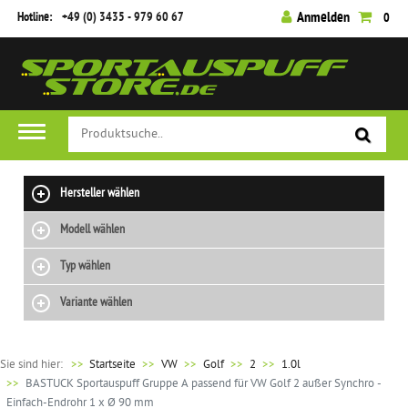
Hotline:
+49 (0) 3435 - 979 60 67
Anmelden
0
Hersteller wählen
Modell wählen
Typ wählen
Variante wählen
Sie sind hier:
>>
Startseite
VW
Golf
2
1.0l
BASTUCK Sportauspuff Gruppe A passend für VW Golf 2 außer Synchro -
Einfach-Endrohr 1 x Ø 90 mm