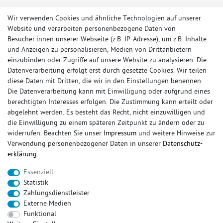
Wir verwenden Cookies und ähnliche Technologien auf unserer
Website und verarbeiten personenbezogene Daten von
Besucher:innen unserer Webseite (z.B. IP-Adresse), um z.B. Inhalte
und Anzeigen zu personalisieren, Medien von Drittanbietern
einzubinden oder Zugriffe auf unsere Website zu analysieren. Die
Datenverarbeitung erfolgt erst durch gesetzte Cookies. Wir teilen
diese Daten mit Dritten, die wir in den Einstellungen benennen.
Die Datenverarbeitung kann mit Einwilligung oder aufgrund eines
berechtigten Interesses erfolgen. Die Zustimmung kann erteilt oder
© Copyright 2026 Sportauspuff-Store.de - Alle Rechte vorbehalten.
abgelehnt werden. Es besteht das Recht, nicht einzuwilligen und
Preisangaben inkl. gesetzlicher MwSt. und zzgl. Versandkosten
die Einwilligung zu einem späteren Zeitpunkt zu ändern oder zu
widerrufen. Beachten Sie unser
Impressum
und weitere Hinweise zur
Das Internetportal für Sportendschalldämpfer, Komplettanlagen,
Verwendung personenbezogener Daten in unserer
Daten­schutz­
Rennsportanlagen, Sportendrohre, Universalteile, Fächerkrümmer,
erklärung
.
Vorschalldämpfer, Sportkat, Ersatzrohr und Auspuffzubehör.
Essenziell
FOX, REMUS, FSW, FRIEDRICH MOTORSPORT, EISENMANN, ULTER
Statistik
SPORT, NOVUS
Zahlungsdienstleister
sportauspuff
sportkat
fox
racing sportauspuff
Externe Medien
endrohr
downpipe
komplettanlage
friedrich
Funktional