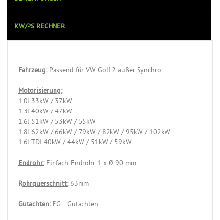
KW/PS RECHNER
Fahrzeug:
Passend für VW Golf 2 außer Synchro
Motorisierung:
1.0l 33kW / 37kW
1.3l 40kW / 47kW
1.6l 51kW / 53kW / 55kW
1.8l 62kW / 66kW / 79kW / 82kW / 95kW / 102kW
1.6l TDI 40kW / 44kW / 51kW / 59kW
Endrohr:
Einfach-Endrohr 1 x Ø 90 mm
R
ohrquerschnitt:
63mm
Gutachten:
EG - Gutachten