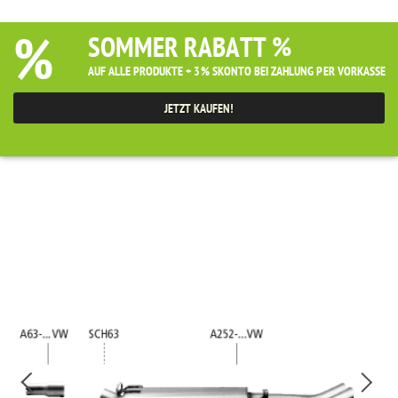
%
SOMMER RABATT %
AUF ALLE PRODUKTE + 3% SKONTO BEI ZAHLUNG PER VORKASSE
JETZT KAUFEN!