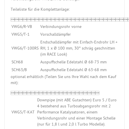
Teileliste für die Komplettanlage:

VWG6/R-VB
Verbindungsrohr vorne
VWG5/T-1
Vorschalldämpfer
Endschalldämpfer mit Einfach-Endrohr LH +
VWG6/T-100RS
RH, 1 x Ø 100 mm, 30° schräg geschnitten
(im RACE Look)
SCH68
Auspuffschelle Edelstahl Ø 68-73 mm
SCH63/B
Auspuffschelle Edelstahl Ø 63-68 mm
optional erhältlich (Teilen Sie uns Ihre Wahl nach dem Kauf
mit):

Downpipe (mit ABE Gutachten) Euro 5 / Euro
4 bestehend aus Turboabgangsrohr mit 2
VWG5/T-KAT
Performance Katalysatoren, einem
Verbindungsrohr und einer Montage Schelle
(nur für 1,8 l und 2,0 l Turbo Modelle).