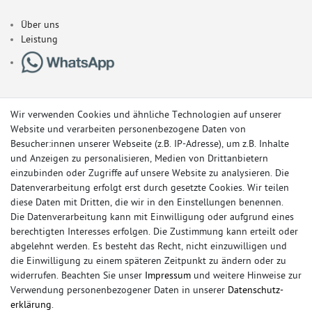
Über uns
Leistung
Wir verwenden Cookies und ähnliche Technologien auf unserer
Website und verarbeiten personenbezogene Daten von
Besucher:innen unserer Webseite (z.B. IP-Adresse), um z.B. Inhalte
und Anzeigen zu personalisieren, Medien von Drittanbietern
einzubinden oder Zugriffe auf unsere Website zu analysieren. Die
Datenverarbeitung erfolgt erst durch gesetzte Cookies. Wir teilen
diese Daten mit Dritten, die wir in den Einstellungen benennen.
Die Datenverarbeitung kann mit Einwilligung oder aufgrund eines
berechtigten Interesses erfolgen. Die Zustimmung kann erteilt oder
© Copyright 2026 Sportauspuff-Store.de - Alle Rechte vorbehalten.
abgelehnt werden. Es besteht das Recht, nicht einzuwilligen und
Preisangaben inkl. gesetzlicher MwSt. und zzgl. Versandkosten
die Einwilligung zu einem späteren Zeitpunkt zu ändern oder zu
widerrufen. Beachten Sie unser
Impressum
und weitere Hinweise zur
Das Internetportal für Sportendschalldämpfer, Komplettanlagen,
Verwendung personenbezogener Daten in unserer
Daten­schutz­
Rennsportanlagen, Sportendrohre, Universalteile, Fächerkrümmer,
erklärung
.
Vorschalldämpfer, Sportkat, Ersatzrohr und Auspuffzubehör.