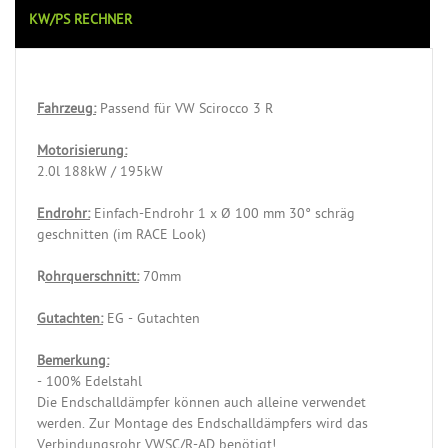
KW/PS RECHNER
Fahrzeug:
Passend für VW Scirocco 3 R
Motorisierung:
2.0l 188kW / 195kW
Endrohr:
Einfach-Endrohr 1 x Ø 100 mm 30° schräg
geschnitten (im RACE Look)
R
ohrquerschnitt:
70mm
Gutachten:
EG - Gutachten
Bemerkung:
- 100% Edelstahl
Die Endschalldämpfer können auch alleine verwendet
werden. Zur Montage des Endschalldämpfers wird das
Verbindungsrohr VWSC/R-AD benötigt!