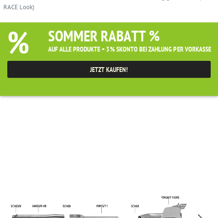
RACE Look)
%
SOMMER RABATT %
AUF ALLE PRODUKTE + 3% SKONTO BEI ZAHLUNG PER VORKASSE
JETZT KAUFEN!