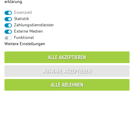
erklärung
.
Datenschutz
AGB / Kundeninformationen
Essenziell
Statistik
Vertrag widerrufen
Zahlungsdienstleister
Externe Medien
SERVICE
Funktional
Weitere Einstellungen
Rückrufservice
Kontakt
ALLE AKZEPTIEREN
Gutachterservice
Zahlung und Versand
AUSWAHL AKZEPTIEREN
Reklamationsformular
SPORTAUSPUFFSTORE
ALLE ABLEHNEN
Über uns
Leistung