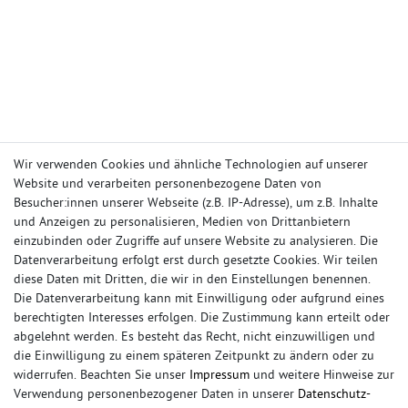
Wir verwenden Cookies und ähnliche Technologien auf unserer
Website und verarbeiten personenbezogene Daten von
IHR KONTO
Besucher:innen unserer Webseite (z.B. IP-Adresse), um z.B. Inhalte
und Anzeigen zu personalisieren, Medien von Drittanbietern
Anmelden
einzubinden oder Zugriffe auf unsere Website zu analysieren. Die
Registrieren
Datenverarbeitung erfolgt erst durch gesetzte Cookies. Wir teilen
Wunschliste
diese Daten mit Dritten, die wir in den Einstellungen benennen.
Warenkorb
Die Datenverarbeitung kann mit Einwilligung oder aufgrund eines
Kasse
berechtigten Interesses erfolgen. Die Zustimmung kann erteilt oder
abgelehnt werden. Es besteht das Recht, nicht einzuwilligen und
INFORMATIONEN
die Einwilligung zu einem späteren Zeitpunkt zu ändern oder zu
widerrufen. Beachten Sie unser
Impressum
und weitere Hinweise zur
Impressum
Verwendung personenbezogener Daten in unserer
Daten­schutz­
Widerrufsrecht