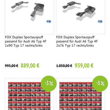
m
p
l
e
t
t
FOX Duplex Sportauspuff
FOX Duplex Sportauspuff
passend für Audi A6 Typ 4F
passend für Audi A6 Typ 4F
a
1x90 Typ 17 rechts/links
2x76 Typ 17 rechts/links
n
l
a
889,00 €
939,00 €
995,00 €
1.050,00 €
g
e
-5 %
-5 %