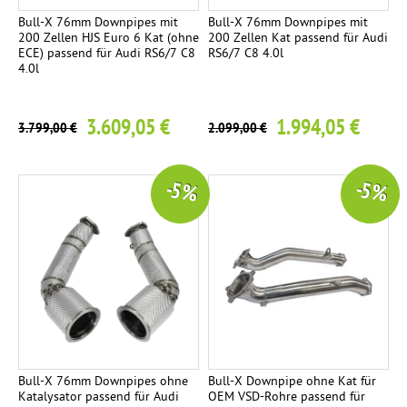
f
l
Bull-X 76mm Downpipes mit
Bull-X 76mm Downpipes mit
b
c
e
200 Zellen HJS Euro 6 Kat (ohne
200 Zellen Kat passend für Audi
a
ECE) passend für Audi RS6/7 C8
RS6/7 C8 4.0l
t
:
4.0l
u
t
T
:
a
i
3.609,05 €
1.994,05 €
3.799,00 €
2.099,00 €
n
T
t
l
a
e
a
-5 %
-5 %
n
g
m
e
E
6
p
n
R
0
d
l
e
r
n
a
o
n
h
s
t
r
p
Bull-X 76mm Downpipes ohne
Bull-X Downpipe ohne Kat für
-
e
Katalysator passend für Audi
OEM VSD-Rohre passend für
o