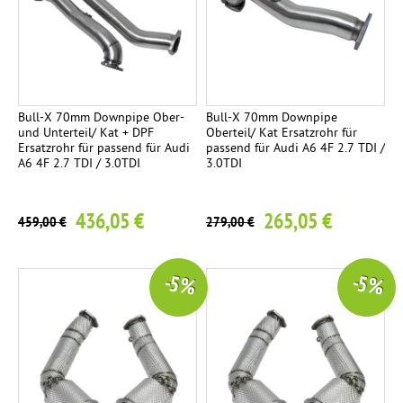
2
i
e
ä
n
c
C
l
l
m
s
h
a
l
s
p
e
t
r
t
t
f
i
e
b
e
a
e
t
n
o
Bull-X 70mm Downpipe Ober-
Bull-X 70mm Downpipe
k
h
r
i
und Unterteil/ Kat + DPF
Oberteil/ Kat Ersatzrohr für
n
Ersatzrohr für passend für Audi
passend für Audi A6 4F 2.7 TDI /
l
T
g
1
-
A6 4F 2.7 TDI / 3.0TDI
3.0TDI
R
7
E
Ü
9
E
A
r
M
V
1
n
G
436,05 €
265,05 €
s
i
-
459,00 €
279,00 €
d
A
a
t
T
r
Z
t
t
e
o
-5 %
-5 %
Z
z
i
i
h
O
r
g
l
r
N
o
e
e
h
g
Ø
R
9
r
u
1
E
t