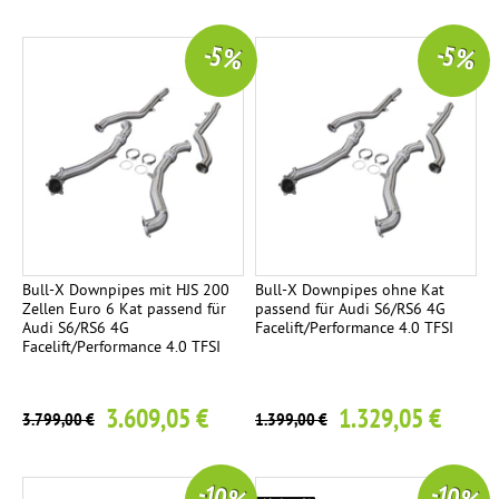
i
g
-5 %
-5 %
h
t
g
u
t
.
v
e
r
Bull-X Downpipes mit HJS 200
Bull-X Downpipes ohne Kat
Zellen Euro 6 Kat passend für
passend für Audi S6/RS6 4G
c
Audi S6/RS6 4G
Facelift/Performance 4.0 TFSI
h
Facelift/Performance 4.0 TFSI
r
o
3.609,05 €
1.329,05 €
3.799,00 €
1.399,00 €
m
t