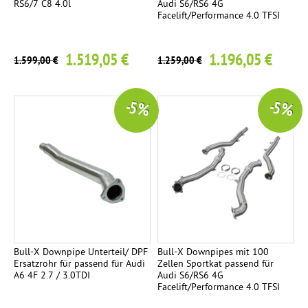
S
RS6/7 C8 4.0l
Audi S6/RS6 4G
r
Facelift/Performance 4.0 TFSI
.
e
t
t
p
a
l
1.519,05 €
1.196,05 €
1.599,00 €
1.259,00 €
n
l
i
l
/
a
e
-5 %
-5 %
r
g
e
a
e
j
s
e
V
5
2
o
e
E
r
S
n
s
d
c
e
r
h
Bull-X Downpipe Unterteil/ DPF
Bull-X Downpipes mit 100
o
l
Ersatzrohr für passend für Audi
Zellen Sportkat passend für
a
A6 4F 2.7 / 3.0TDI
Audi S6/RS6 4G
h
l
Facelift/Performance 4.0 TFSI
e
r
l