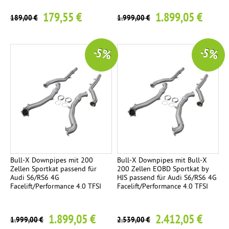
e
d
c
179,55 €
1.899,05 €
Ø
189,00 €
1.999,00 €
ä
t
1
m
0
p
-5 %
-5 %
2
f
m
e
m
r
s
c
Z
3
h
u
r
b
ä
e
g
h
Bull-X Downpipes mit 200
Bull-X Downpipes mit Bull-X
.
Zellen Sportkat passend für
200 Zellen EOBD Sportkat by
ö
Audi S6/RS6 4G
HJS passend für Audi S6/RS6 4G
s
r
Facelift/Performance 4.0 TFSI
Facelift/Performance 4.0 TFSI
t
r
1.899,05 €
2.412,05 €
1.999,00 €
2.539,00 €
a