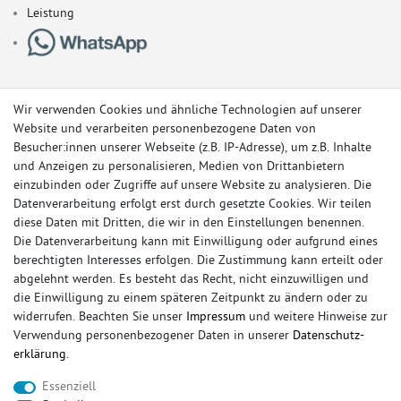
Leistung
Wir verwenden Cookies und ähnliche Technologien auf unserer
Website und verarbeiten personenbezogene Daten von
Besucher:innen unserer Webseite (z.B. IP-Adresse), um z.B. Inhalte
und Anzeigen zu personalisieren, Medien von Drittanbietern
einzubinden oder Zugriffe auf unsere Website zu analysieren. Die
Datenverarbeitung erfolgt erst durch gesetzte Cookies. Wir teilen
diese Daten mit Dritten, die wir in den Einstellungen benennen.
Die Datenverarbeitung kann mit Einwilligung oder aufgrund eines
berechtigten Interesses erfolgen. Die Zustimmung kann erteilt oder
© Copyright 2026 Sportauspuff-Store.de - Alle Rechte vorbehalten.
abgelehnt werden. Es besteht das Recht, nicht einzuwilligen und
Preisangaben inkl. gesetzlicher MwSt. und zzgl. Versandkosten
die Einwilligung zu einem späteren Zeitpunkt zu ändern oder zu
widerrufen. Beachten Sie unser
Impressum
und weitere Hinweise zur
Das Internetportal für Sportendschalldämpfer, Komplettanlagen,
Verwendung personenbezogener Daten in unserer
Daten­schutz­
Rennsportanlagen, Sportendrohre, Universalteile, Fächerkrümmer,
erklärung
.
Vorschalldämpfer, Sportkat, Ersatzrohr und Auspuffzubehör.
Essenziell
FOX, REMUS, FSW, FRIEDRICH MOTORSPORT, EISENMANN, ULTER