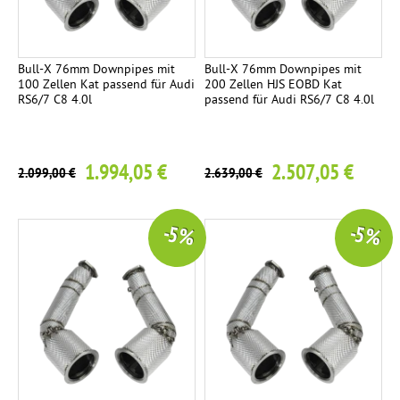
0
M
F
a
1
2
U
ä
c
m
S
c
h
Bull-X 76mm Downpipes mit
Bull-X 76mm Downpipes mit
m
h
100 Zellen Kat passend für Audi
200 Zellen HJS EOBD Kat
t
s
RS6/7 C8 4.0l
passend für Audi RS6/7 C8 4.0l
e
F
e
c
r
n
h
i
k
r
1.994,05 €
2.507,05 €
r
2.099,00 €
2.639,00 €
n
ä
ü
g
d
m
.
-5 %
-5 %
m
I
o
e
n
r
l
n
e
o
K
4
n
o
g
a
m
u
i
p