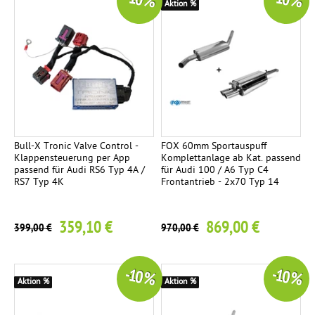
-10 %
-10 %
Aktion %
Bull-X Tronic Valve Control -
FOX 60mm Sportauspuff
Klappensteuerung per App
Komplettanlage ab Kat. passend
passend für Audi RS6 Typ 4A /
für Audi 100 / A6 Typ C4
RS7 Typ 4K
Frontantrieb - 2x70 Typ 14
359,10 €
869,00 €
399,00 €
970,00 €
-10 %
-10 %
Aktion %
Aktion %