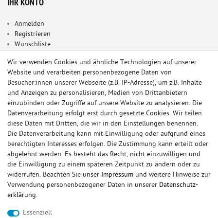
IHR KONTO
Anmelden
Registrieren
Wunschliste
Warenkorb
Wir verwenden Cookies und ähnliche Technologien auf unserer
Kasse
Website und verarbeiten personenbezogene Daten von
INFORMATIONEN
Besucher:innen unserer Webseite (z.B. IP-Adresse), um z.B. Inhalte
und Anzeigen zu personalisieren, Medien von Drittanbietern
einzubinden oder Zugriffe auf unsere Website zu analysieren. Die
Impressum
Datenverarbeitung erfolgt erst durch gesetzte Cookies. Wir teilen
Widerrufsrecht
diese Daten mit Dritten, die wir in den Einstellungen benennen.
Datenschutz
Die Datenverarbeitung kann mit Einwilligung oder aufgrund eines
AGB / Kundeninformationen
berechtigten Interesses erfolgen. Die Zustimmung kann erteilt oder
Vertrag widerrufen
abgelehnt werden. Es besteht das Recht, nicht einzuwilligen und
die Einwilligung zu einem späteren Zeitpunkt zu ändern oder zu
SERVICE
widerrufen. Beachten Sie unser
Impressum
und weitere Hinweise zur
Verwendung personenbezogener Daten in unserer
Daten­schutz­
Rückrufservice
erklärung
.
Kontakt
Gutachterservice
Essenziell