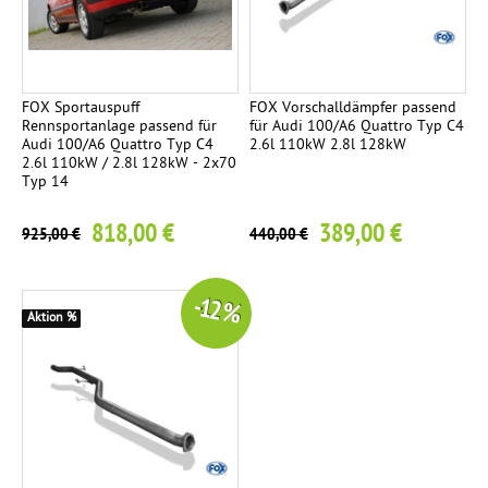
n
l
a
g
FOX Sportauspuff
FOX Vorschalldämpfer passend
Rennsportanlage passend für
für Audi 100/A6 Quattro Typ C4
e
Audi 100/A6 Quattro Typ C4
2.6l 110kW 2.8l 128kW
2.6l 110kW / 2.8l 128kW - 2x70
Typ 14
R
1
e
818,00 €
389,00 €
925,00 €
440,00 €
n
n
s
-12 %
p
Aktion %
o
r
t
a
n
l