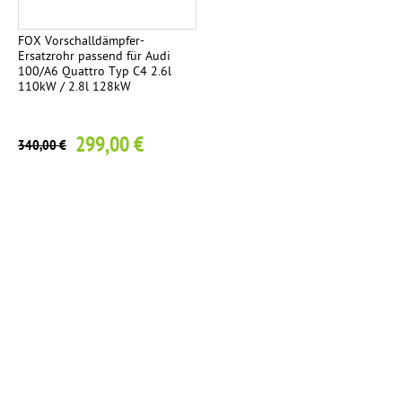
a
g
FOX Vorschalldämpfer-
Ersatzrohr passend für Audi
e
100/A6 Quattro Typ C4 2.6l
110kW / 2.8l 128kW
299,00 €
340,00 €