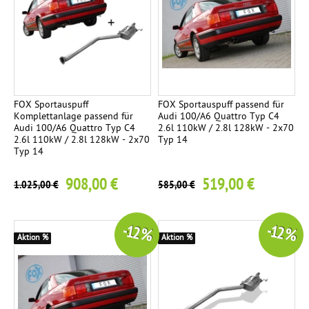
s
c
a
h
t
t
z
e
r
n
o
FOX Sportauspuff
FOX Sportauspuff passend für
Komplettanlage passend für
Audi 100/A6 Quattro Typ C4
h
Audi 100/A6 Quattro Typ C4
2.6l 110kW / 2.8l 128kW - 2x70
r
2.6l 110kW / 2.8l 128kW - 2x70
Typ 14
Typ 14
K
1
908,00 €
519,00 €
1.025,00 €
585,00 €
o
m
p
-12 %
-12 %
l
Aktion %
Aktion %
e
t
t
a