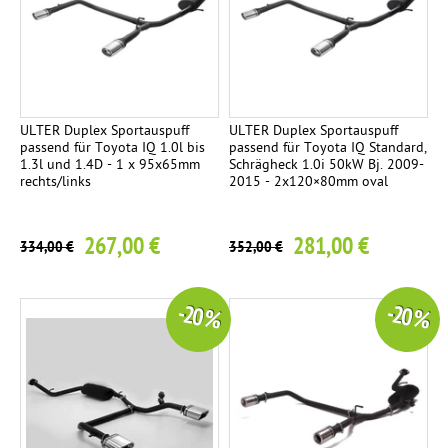
n
s
e
i
t
ULTER Duplex Sportauspuff
ULTER Duplex Sportauspuff
i
passend für Toyota IQ 1.0l bis
passend für Toyota IQ Standard,
1.3l und 1.4D - 1 x 95x65mm
Schrägheck 1.0i 50kW Bj. 2009-
g
rechts/links
2015 - 2x120×80mm oval
267,00 €
281,00 €
334,00 €
352,00 €
-20 %
-20 %