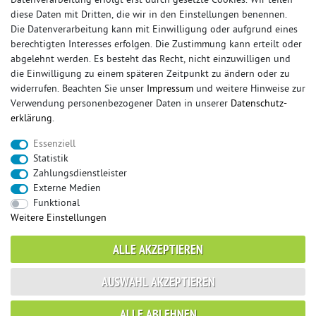
Datenverarbeitung erfolgt erst durch gesetzte Cookies. Wir teilen
diese Daten mit Dritten, die wir in den Einstellungen benennen.
Die Datenverarbeitung kann mit Einwilligung oder aufgrund eines
berechtigten Interesses erfolgen. Die Zustimmung kann erteilt oder
© Copyright 2026 Sportauspuff-Store.de - Alle Rechte vorbehalten.
abgelehnt werden. Es besteht das Recht, nicht einzuwilligen und
Preisangaben inkl. gesetzlicher MwSt. und zzgl. Versandkosten
die Einwilligung zu einem späteren Zeitpunkt zu ändern oder zu
widerrufen. Beachten Sie unser
Impressum
und weitere Hinweise zur
Das Internetportal für Sportendschalldämpfer, Komplettanlagen,
Verwendung personenbezogener Daten in unserer
Daten­schutz­
Rennsportanlagen, Sportendrohre, Universalteile, Fächerkrümmer,
erklärung
.
Vorschalldämpfer, Sportkat, Ersatzrohr und Auspuffzubehör.
Essenziell
FOX, REMUS, FSW, FRIEDRICH MOTORSPORT, EISENMANN, ULTER
Statistik
SPORT, NOVUS
Zahlungsdienstleister
sportauspuff
sportkat
fox
racing sportauspuff
Externe Medien
endrohr
downpipe
komplettanlage
friedrich
Funktional
mittelschalldämpfer
fächerkrümmer
remus
Weitere Einstellungen
ersatzrohr
eisenmann
rennsportanlage
vorschalldämpfer attrappe
ulter
vorschalldämpfer
ALLE AKZEPTIEREN
fsw
duplex
milltek
AUSWAHL AKZEPTIEREN
* gilt für Lieferungen innerhalb Deutschlands, Lieferzeiten für andere Länder
ALLE ABLEHNEN