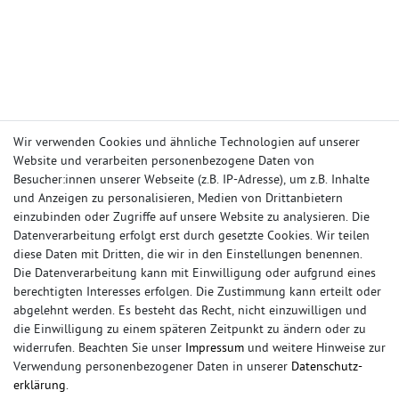
Wir verwenden Cookies und ähnliche Technologien auf unserer
Website und verarbeiten personenbezogene Daten von
IHR KONTO
Besucher:innen unserer Webseite (z.B. IP-Adresse), um z.B. Inhalte
und Anzeigen zu personalisieren, Medien von Drittanbietern
Anmelden
einzubinden oder Zugriffe auf unsere Website zu analysieren. Die
Registrieren
Datenverarbeitung erfolgt erst durch gesetzte Cookies. Wir teilen
Wunschliste
diese Daten mit Dritten, die wir in den Einstellungen benennen.
Warenkorb
Die Datenverarbeitung kann mit Einwilligung oder aufgrund eines
Kasse
berechtigten Interesses erfolgen. Die Zustimmung kann erteilt oder
INFORMATIONEN
abgelehnt werden. Es besteht das Recht, nicht einzuwilligen und
die Einwilligung zu einem späteren Zeitpunkt zu ändern oder zu
Impressum
widerrufen. Beachten Sie unser
Impressum
und weitere Hinweise zur
Widerrufsrecht
Verwendung personenbezogener Daten in unserer
Daten­schutz­
Datenschutz
erklärung
.