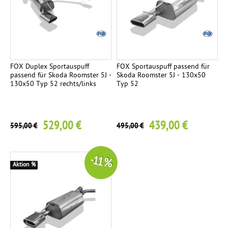
n
s
e
i
t
FOX Duplex Sportauspuff
FOX Sportauspuff passend für
i
passend für Skoda Roomster 5J -
Skoda Roomster 5J - 130x50
130x50 Typ 52 rechts/links
Typ 52
g
529,00 €
439,00 €
595,00 €
495,00 €
-11 %
Aktion %