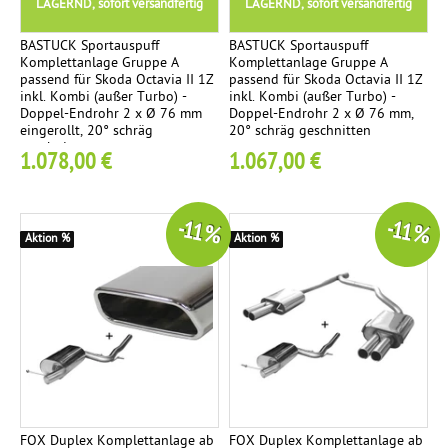
LAGERND, sofort versandfertig
LAGERND, sofort versandfertig
a
g
BASTUCK Sportauspuff
BASTUCK Sportauspuff
Komplettanlage Gruppe A
Komplettanlage Gruppe A
e
passend für Skoda Octavia II 1Z
passend für Skoda Octavia II 1Z
inkl. Kombi (außer Turbo) -
inkl. Kombi (außer Turbo) -
Doppel-Endrohr 2 x Ø 76 mm
Doppel-Endrohr 2 x Ø 76 mm,
V
1
eingerollt, 20° schräg
20° schräg geschnitten
o
geschnitten
1.078,00 €
1.067,00 €
r
s
c
-11 %
-11 %
Aktion %
Aktion %
h
a
l
l
d
ä
m
p
FOX Duplex Komplettanlage ab
FOX Duplex Komplettanlage ab
f