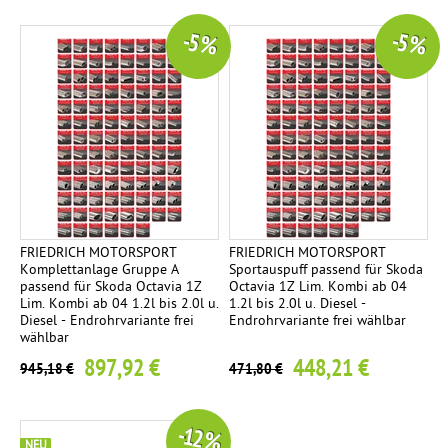
-5 %
-5 %
FRIEDRICH MOTORSPORT
FRIEDRICH MOTORSPORT
Komplettanlage Gruppe A
Sportauspuff passend für Skoda
passend für Skoda Octavia 1Z
Octavia 1Z Lim. Kombi ab 04
Lim. Kombi ab 04 1.2l bis 2.0l u.
1.2l bis 2.0l u. Diesel -
Diesel - Endrohrvariante frei
Endrohrvariante frei wählbar
wählbar
897,92 €
448,21 €
945,18 €
471,80 €
-12 %
NEU