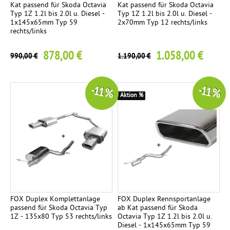
Kat passend für Skoda Octavia
Kat passend für Skoda Octavia
e
Typ 1Z 1.2l bis 2.0l u. Diesel -
Typ 1Z 1.2l bis 2.0l u. Diesel -
r
1x145x65mm Typ 59
2x70mm Typ 12 rechts/links
rechts/links
878,00 €
1.058,00 €
990,00 €
1.190,00 €
-11 %
-11 %
Aktion %
FOX Duplex Komplettanlage
FOX Duplex Rennsportanlage
passend für Skoda Octavia Typ
ab Kat passend für Skoda
1Z - 135x80 Typ 53 rechts/links
Octavia Typ 1Z 1.2l bis 2.0l u.
Diesel - 1x145x65mm Typ 59