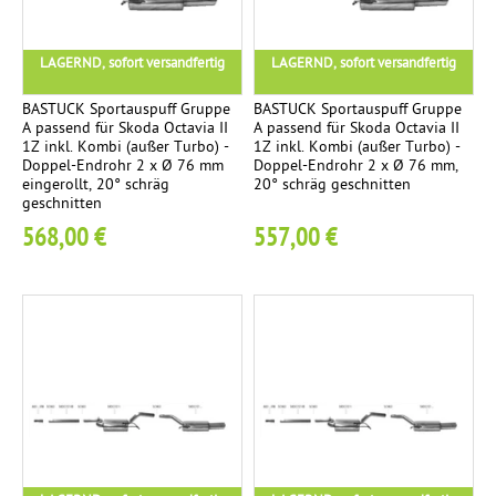
n
l
LAGERND, sofort versandfertig
LAGERND, sofort versandfertig
a
g
BASTUCK Sportauspuff Gruppe
BASTUCK Sportauspuff Gruppe
A passend für Skoda Octavia II
A passend für Skoda Octavia II
e
1Z inkl. Kombi (außer Turbo) -
1Z inkl. Kombi (außer Turbo) -
Doppel-Endrohr 2 x Ø 76 mm
Doppel-Endrohr 2 x Ø 76 mm,
eingerollt, 20° schräg
20° schräg geschnitten
R
6
geschnitten
e
568,00 €
557,00 €
n
n
s
p
o
r
t
a
n
l