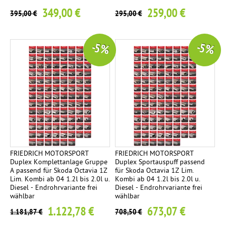
349,00 €
259,00 €
395,00 €
295,00 €
-5 %
-5 %
FRIEDRICH MOTORSPORT
FRIEDRICH MOTORSPORT
Duplex Komplettanlage Gruppe
Duplex Sportauspuff passend
A passend für Skoda Octavia 1Z
für Skoda Octavia 1Z Lim.
Lim. Kombi ab 04 1.2l bis 2.0l u.
Kombi ab 04 1.2l bis 2.0l u.
Diesel - Endrohrvariante frei
Diesel - Endrohrvariante frei
wählbar
wählbar
1.122,78 €
673,07 €
1.181,87 €
708,50 €