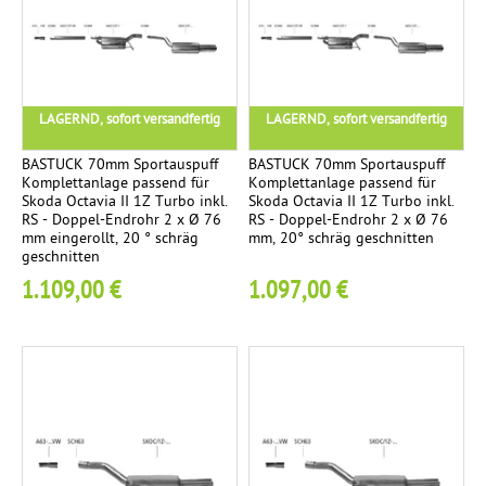
T
1
s
n
c
A
a
s
h
T
t
e
t
e
z
i
e
LAGERND, sofort versandfertig
LAGERND, sofort versandfertig
c
r
t
n
h
o
i
BASTUCK 70mm Sportauspuff
BASTUCK 70mm Sportauspuff
n
Komplettanlage passend für
Komplettanlage passend für
h
g
Skoda Octavia II 1Z Turbo inkl.
Skoda Octavia II 1Z Turbo inkl.
i
r
RS - Doppel-Endrohr 2 x Ø 76
RS - Doppel-Endrohr 2 x Ø 76
x
M
mm eingerollt, 20 ° schräg
mm, 20° schräg geschnitten
1
geschnitten
K
i
4
1.109,00 €
1.097,00 €
o
t
m
t
p
i
l
g
e
t
t
a