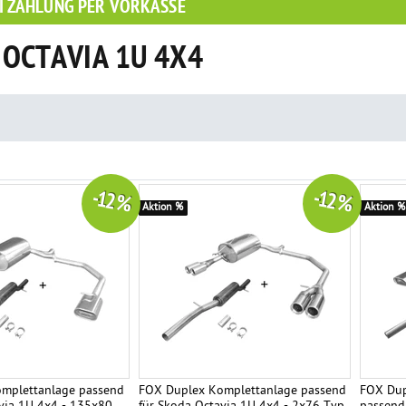
I ZAHLUNG PER VORKASSE
OCTAVIA 1U 4X4
-12 %
-12 %
Aktion %
Aktion %
mplettanlage passend
FOX Duplex Komplettanlage passend
FOX Dup