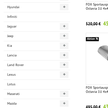
FOX Sportausp
Hyundai
Octavia 1U 4x
Infiniti
45
520,00 €
Jaguar
Jeep
Aktion %
Kia
Lancia
Land Rover
Lexus
Lotus
FOX Sportausp
Octavia 1U 4x
Maserati
Mazda
43
495,00 €