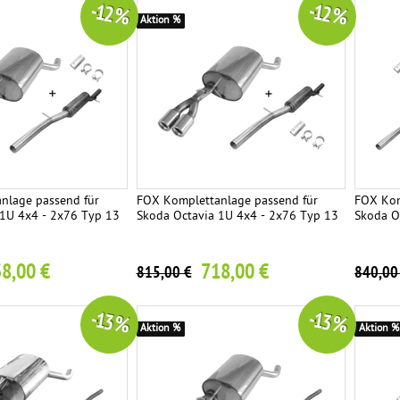
-12 %
-12 %
Aktion %
nlage passend für
FOX Komplettanlage passend für
FOX Kom
 1U 4x4 - 2x76 Typ 13
Skoda Octavia 1U 4x4 - 2x76 Typ 13
Skoda O
8,00 €
718,00 €
815,00 €
840,00
-13 %
-13 %
Aktion %
Aktion %