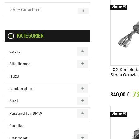
Aktion %
ohne Gutachten
6
KATEGORIEN
Cupra
Alfa Romeo
FOX Kompletta
Skoda Octavia
Isuzu
Lamborghini
73
840,00 €
Audi
Passend für BMW
Aktion %
Cadillac
Chevrolet