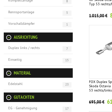
für Skoda Octa
Komplettanlage
8
Typ 53 rechts/
Rennsportanlage
5
1.015,00 €
Vorschalldämpfer
1
AUSRICHTUNG
Duplex links / rechts
7
Einseitig
15
MATERIAL
FOX Duplex Spo
Edelstahl
23
Skoda Octavia
53 rechts/links
GUTACHTEN
61
695,00 €
EG - Genehmigung
17