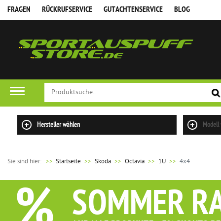
FRAGEN
RÜCKRUFSERVICE
GUTACHTENSERVICE
BLOG
FILTER
Hersteller wählen
Modell
Sie sind hier:
>>
Startseite
Skoda
Octavia
1U
4x4
%
SOMMER R