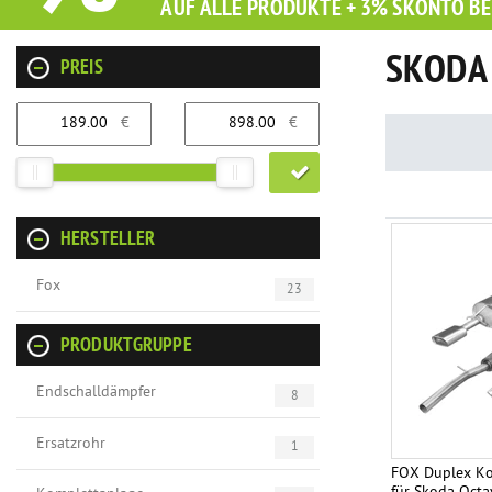
AUF ALLE PRODUKTE + 3% SKONTO BE
SKODA 
PREIS
€
€
HERSTELLER
Fox
23
PRODUKTGRUPPE
Endschalldämpfer
8
Ersatzrohr
1
FOX Duplex Ko