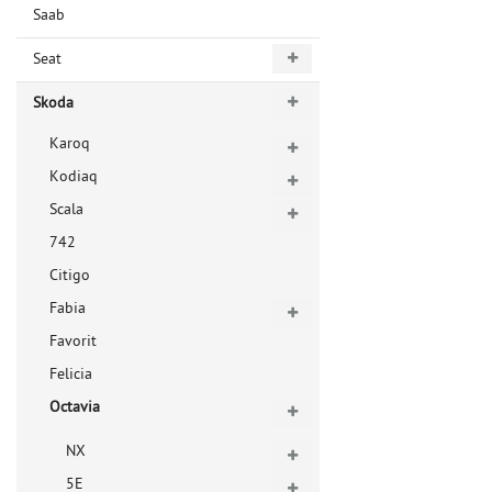
Saab
Seat
Skoda
Karoq
Kodiaq
Scala
742
Citigo
Fabia
Favorit
Felicia
Octavia
NX
5E