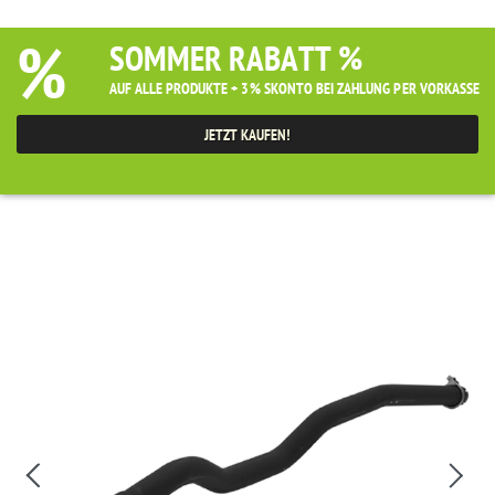
%
SOMMER RABATT %
AUF ALLE PRODUKTE + 3% SKONTO BEI ZAHLUNG PER VORKASSE
JETZT KAUFEN!