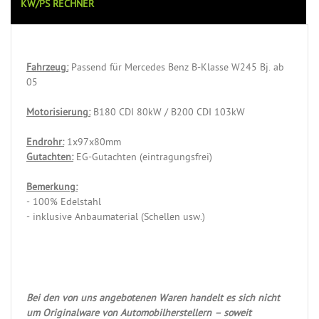
KW/PS RECHNER
Fahrzeug:
Passend für Mercedes Benz B-Klasse W245 Bj. ab
05
Motorisierung:
B180 CDI 80kW / B200 CDI 103kW
Endrohr:
1x97x80mm
Gutachten:
EG-Gutachten (eintragungsfrei)
Bemerkung:
- 100% Edelstahl
- inklusive Anbaumaterial (Schellen usw.)
Bei den von uns angebotenen Waren handelt es sich nicht
um Originalware von Automobilherstellern – soweit