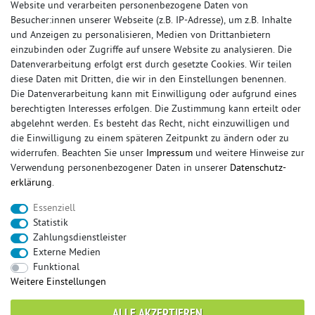
Website und verarbeiten personenbezogene Daten von
Besucher:innen unserer Webseite (z.B. IP-Adresse), um z.B. Inhalte
und Anzeigen zu personalisieren, Medien von Drittanbietern
einzubinden oder Zugriffe auf unsere Website zu analysieren. Die
Datenverarbeitung erfolgt erst durch gesetzte Cookies. Wir teilen
diese Daten mit Dritten, die wir in den Einstellungen benennen.
Die Datenverarbeitung kann mit Einwilligung oder aufgrund eines
berechtigten Interesses erfolgen. Die Zustimmung kann erteilt oder
© Copyright 2026 Sportauspuff-Store.de - Alle Rechte vorbehalten.
abgelehnt werden. Es besteht das Recht, nicht einzuwilligen und
Preisangaben inkl. gesetzlicher MwSt. und zzgl. Versandkosten
die Einwilligung zu einem späteren Zeitpunkt zu ändern oder zu
widerrufen. Beachten Sie unser
Impressum
und weitere Hinweise zur
Das Internetportal für Sportendschalldämpfer, Komplettanlagen,
Verwendung personenbezogener Daten in unserer
Daten­schutz­
Rennsportanlagen, Sportendrohre, Universalteile, Fächerkrümmer,
erklärung
.
Vorschalldämpfer, Sportkat, Ersatzrohr und Auspuffzubehör.
Essenziell
FOX, REMUS, FSW, FRIEDRICH MOTORSPORT, EISENMANN, ULTER
Statistik
SPORT, NOVUS
Zahlungsdienstleister
sportauspuff
sportkat
fox
racing sportauspuff
Externe Medien
endrohr
downpipe
komplettanlage
friedrich
Funktional
mittelschalldämpfer
fächerkrümmer
remus
Weitere Einstellungen
ersatzrohr
eisenmann
rennsportanlage
vorschalldämpfer attrappe
ulter
vorschalldämpfer
ALLE AKZEPTIEREN