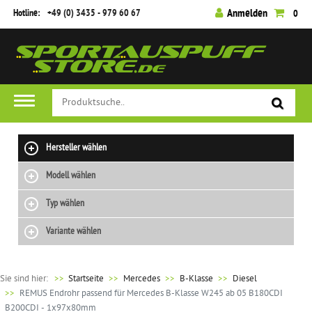
Hotline:
+49 (0) 3435 - 979 60 67
Anmelden
0
Hersteller wählen
Modell wählen
Typ wählen
Variante wählen
Sie sind hier:
>>
Startseite
Mercedes
B-Klasse
Diesel
REMUS Endrohr passend für Mercedes B-Klasse W245 ab 05 B180CDI
B200CDI - 1x97x80mm