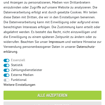
und Anzeigen zu personalisieren, Medien von Drittanbietern
einzubinden oder Zugriffe auf unsere Website zu analysieren. Die
Datenverarbeitung erfolgt erst durch gesetzte Cookies. Wir teilen
diese Daten mit Dritten, die wir in den Einstellungen benennen.
Die Datenverarbeitung kann mit Einwilligung oder aufgrund eines
berechtigten Interesses erfolgen. Die Zustimmung kann erteilt oder
abgelehnt werden. Es besteht das Recht, nicht einzuwilligen und
die Einwilligung zu einem späteren Zeitpunkt zu ändern oder zu
widerrufen. Beachten Sie unser
Impressum
und weitere Hinweise zur
© Copyright 2026 Sportauspuff-Store.de - Alle Rechte vorbehalten.
Verwendung personenbezogener Daten in unserer
Daten­schutz­
Preisangaben inkl. gesetzlicher MwSt. und zzgl. Versandkosten
erklärung
.
Das Internetportal für Sportendschalldämpfer, Komplettanlagen,
Essenziell
Rennsportanlagen, Sportendrohre, Universalteile, Fächerkrümmer,
Statistik
Vorschalldämpfer, Sportkat, Ersatzrohr und Auspuffzubehör.
Zahlungsdienstleister
Externe Medien
FOX, REMUS, FSW, FRIEDRICH MOTORSPORT, EISENMANN, ULTER
Funktional
SPORT, NOVUS
Weitere Einstellungen
sportauspuff
sportkat
fox
racing sportauspuff
ALLE AKZEPTIEREN
endrohr
downpipe
komplettanlage
friedrich
mittelschalldämpfer
fächerkrümmer
remus