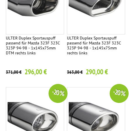
n
s
e
i
t
ULTER Duplex Sportauspuff
ULTER Duplex Sportauspuff
i
passend für Mazda 323F 323C
passend für Mazda 323F 323C
323P 94-98 - 1x145x75mm
323P 94-98 - 1x145x75mm
g
DTM rechts links
rechts links
296,00 €
290,00 €
371,00 €
363,00 €
-20 %
-20 %