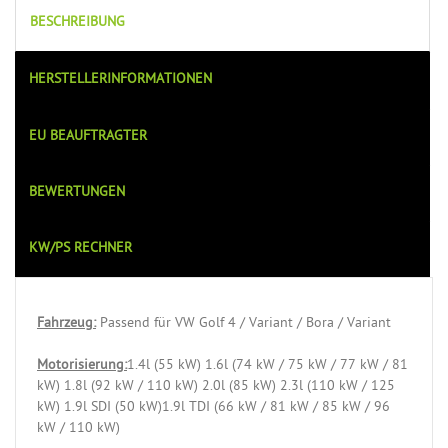
BESCHREIBUNG
HERSTELLERINFORMATIONEN
EU BEAUFTRAGTER
BEWERTUNGEN
KW/PS RECHNER
Fahrzeug:
Passend für VW Golf 4 / Variant / Bora / Variant
Motorisierung:
1.4l (55 kW) 1.6l (74 kW / 75 kW / 77 kW / 81
kW) 1.8l (92 kW / 110 kW) 2.0l (85 kW) 2.3l (110 kW / 125
kW) 1.9l SDI (50 kW)1.9l TDI (66 kW / 81 kW / 85 kW / 96
kW / 110 kW)