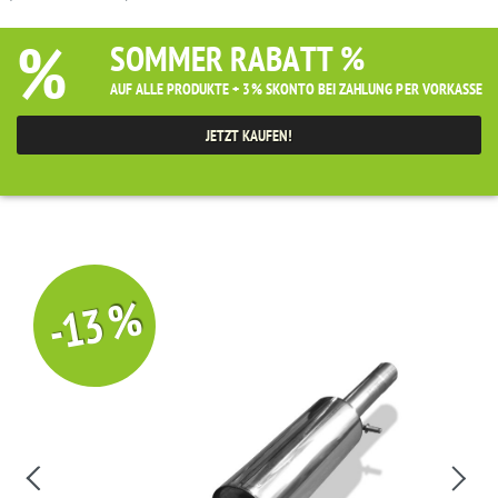
%
SOMMER RABATT %
AUF ALLE PRODUKTE + 3% SKONTO BEI ZAHLUNG PER VORKASSE
JETZT KAUFEN!
-13 %