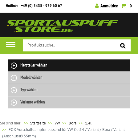
Hotline:
+49 (0) 3435 - 979 60 67
Anmelden
0
Hersteller wählen
Modell wählen
Typ wählen
Variante wählen
Sie sind hier:
>>
Startseite
VW
Bora
1.4l
FOX Vorschalldämpfer passend für VW Golf 4 / Variant / Bora / Variant
(AnschlussØ 55mm)