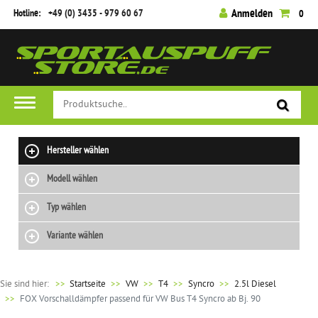
Hotline:
+49 (0) 3435 - 979 60 67
Anmelden
0
Hersteller wählen
Modell wählen
Typ wählen
Variante wählen
Sie sind hier:
>>
Startseite
VW
T4
Syncro
2.5l Diesel
FOX Vorschalldämpfer passend für VW Bus T4 Syncro ab Bj. 90