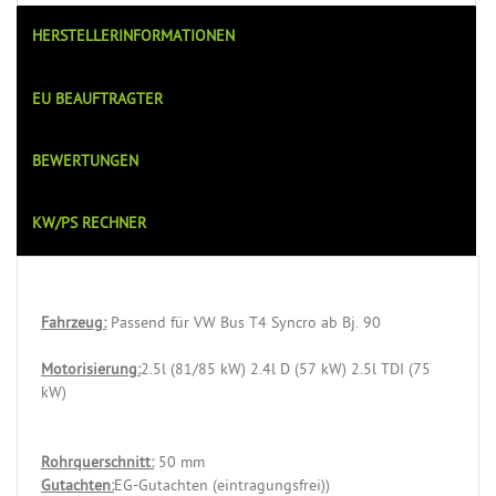
HERSTELLERINFORMATIONEN
EU BEAUFTRAGTER
BEWERTUNGEN
KW/PS RECHNER
Fahrzeug:
Passend für VW Bus T4 Syncro ab Bj. 90
Motorisierung:
2.5l (81/85 kW) 2.4l D (57 kW) 2.5l TDI (75
kW)
Rohrquerschnitt:
50 mm
Gutachten:
EG-Gutachten (eintragungsfrei))