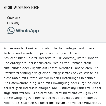
SPORTAUSPUFFSTORE
Über uns
Leistung
Wir verwenden Cookies und ähnliche Technologien auf unserer
Website und verarbeiten personenbezogene Daten von
Besucher:innen unserer Webseite (z.B. IP-Adresse), um z.B. Inhalte
und Anzeigen zu personalisieren, Medien von Drittanbietern
einzubinden oder Zugriffe auf unsere Website zu analysieren. Die
Datenverarbeitung erfolgt erst durch gesetzte Cookies. Wir teilen
diese Daten mit Dritten, die wir in den Einstellungen benennen.
Die Datenverarbeitung kann mit Einwilligung oder aufgrund eines
berechtigten Interesses erfolgen. Die Zustimmung kann erteilt oder
© Copyright 2026 Sportauspuff-Store.de - Alle Rechte vorbehalten.
abgelehnt werden. Es besteht das Recht, nicht einzuwilligen und
Preisangaben inkl. gesetzlicher MwSt. und zzgl. Versandkosten
die Einwilligung zu einem späteren Zeitpunkt zu ändern oder zu
widerrufen. Beachten Sie unser
Impressum
und weitere Hinweise zur
Das Internetportal für Sportendschalldämpfer, Komplettanlagen,