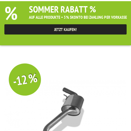
%
SOMMER RABATT %
AUF ALLE PRODUKTE + 3% SKONTO BEI ZAHLUNG PER VORKASSE
JETZT KAUFEN!
-12 %