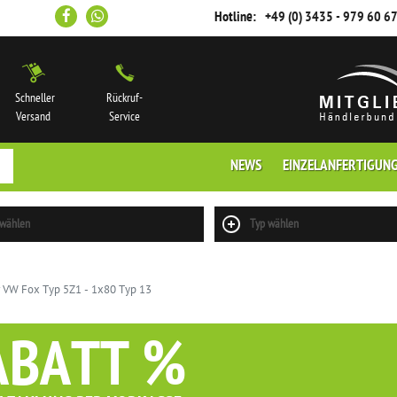
Hotline:
+49 (0) 3435 - 979 60 6
Schneller
Rückruf-
Versand
Service
NEWS
EINZELANFERTIGUN
 wählen
Typ wählen
r VW Fox Typ 5Z1 - 1x80 Typ 13
ABATT %