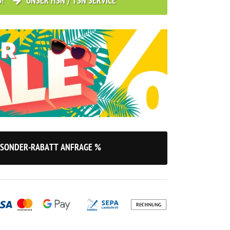
S!
UNSER HSN / TSN SERVICE
SONDER-RABATT ANFRAGE %