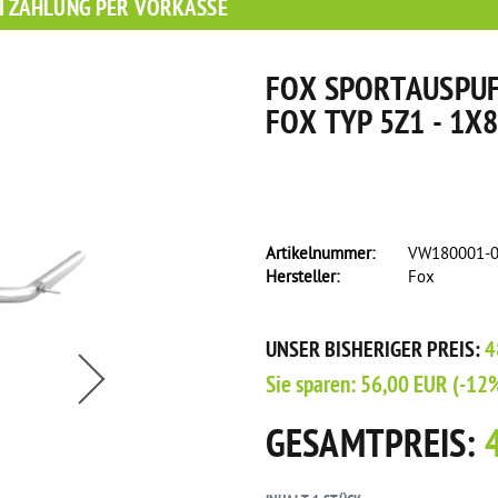
I ZAHLUNG PER VORKASSE
FOX SPORTAUSPUF
FOX TYP 5Z1 - 1X
Artikelnummer:
VW180001-
Hersteller:
Fox
s eine Flasche Rain-X Regenabweiser!
UNSER BISHERIGER PREIS:
4
Sie sparen:
56,00 EUR
(-12
GESAMTPREIS: