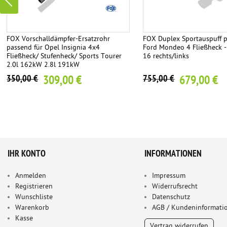
FOX Vorschalldämpfer-Ersatzrohr
FOX Duplex Sportauspuff p
passend für Opel Insignia 4x4
Ford Mondeo 4 Fließheck 
Fließheck/ Stufenheck/ Sports Tourer
16 rechts/links
2.0l 162kW 2.8l 191kW
309,00 €
679,00 €
350,00 €
755,00 €
IHR KONTO
INFORMATIONEN
Anmelden
Impressum
Registrieren
Widerrufsrecht
Wunschliste
Datenschutz
Warenkorb
AGB / Kundeninformati
Kasse
Vertrag widerrufen