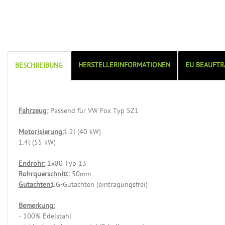
HERSTELLERINFORMATIONEN
EU BEAUFTR
BESCHREIBUNG
Fahrzeug:
Passend für VW Fox Typ 5Z1
Motorisierung:
1.2l (40 kW)
1.4l (55 kW)
Endrohr:
1x80 Typ 13
Rohrquerschnitt:
50mm
Gutachten:
EG-Gutachten (eintragungsfrei)
Bemerkung:
- 100% Edelstahl