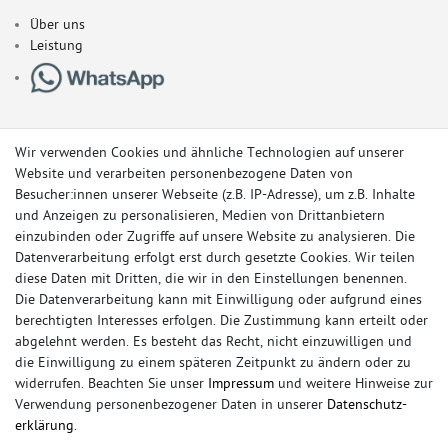
Über uns
Leistung
Wir verwenden Cookies und ähnliche Technologien auf unserer
Website und verarbeiten personenbezogene Daten von
Besucher:innen unserer Webseite (z.B. IP-Adresse), um z.B. Inhalte
und Anzeigen zu personalisieren, Medien von Drittanbietern
einzubinden oder Zugriffe auf unsere Website zu analysieren. Die
Datenverarbeitung erfolgt erst durch gesetzte Cookies. Wir teilen
diese Daten mit Dritten, die wir in den Einstellungen benennen.
Die Datenverarbeitung kann mit Einwilligung oder aufgrund eines
berechtigten Interesses erfolgen. Die Zustimmung kann erteilt oder
© Copyright 2026 Sportauspuff-Store.de - Alle Rechte vorbehalten.
abgelehnt werden. Es besteht das Recht, nicht einzuwilligen und
Preisangaben inkl. gesetzlicher MwSt. und zzgl. Versandkosten
die Einwilligung zu einem späteren Zeitpunkt zu ändern oder zu
widerrufen. Beachten Sie unser
Impressum
und weitere Hinweise zur
Das Internetportal für Sportendschalldämpfer, Komplettanlagen,
Verwendung personenbezogener Daten in unserer
Daten­schutz­
Rennsportanlagen, Sportendrohre, Universalteile, Fächerkrümmer,
erklärung
.
Vorschalldämpfer, Sportkat, Ersatzrohr und Auspuffzubehör.