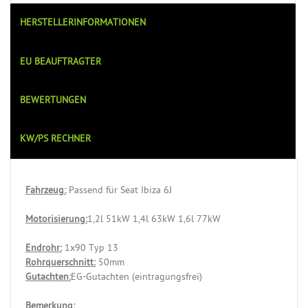
HERSTELLERINFORMATIONEN
EU BEAUFTRAGTER
BEWERTUNGEN
KW/PS RECHNER
Fahrzeug:
Passend für Seat Ibiza 6J
Motorisierung:
1,2l 51kW 1,4l 63kW 1,6l 77kW
Endrohr:
1x90 Typ 13
Rohrquerschnitt:
50mm
Gutachten:
EG-Gutachten (eintragungsfrei)
Bemerkung: