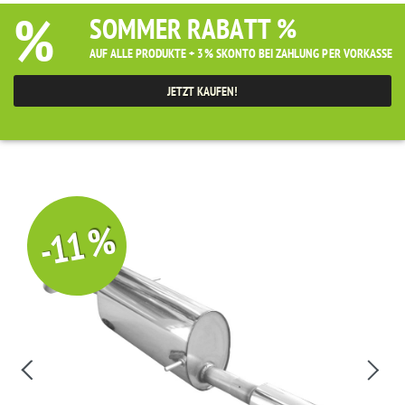
%
SOMMER RABATT %
AUF ALLE PRODUKTE + 3% SKONTO BEI ZAHLUNG PER VORKASSE
JETZT KAUFEN!
-11 %