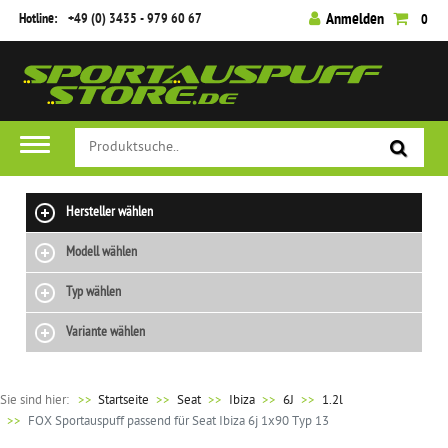
Hotline:
+49 (0) 3435 - 979 60 67
Anmelden
0
Hersteller wählen
Modell wählen
Typ wählen
Variante wählen
Sie sind hier:
>>
Startseite
Seat
Ibiza
6J
1.2l
FOX Sportauspuff passend für Seat Ibiza 6j 1x90 Typ 13