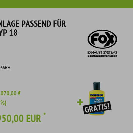
LAGE PASSEND FÜR
YP 18
166RA
.070,00 €
1%)
*
950,00 EUR