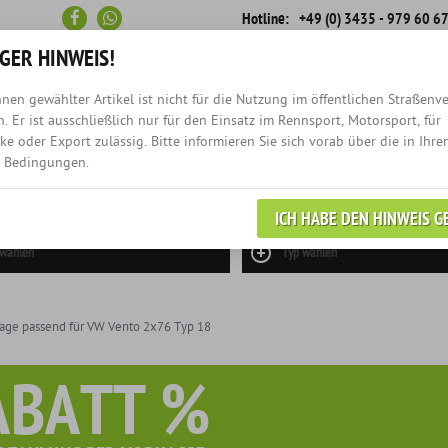
Hotline:
+49 (0) 3435 - 979 60 6
GER HINWEIS!
nen gewählter Artikel ist nicht für die Nutzung im öffentlichen Straßenv
Schneller
Rückruf-
. Er ist ausschließlich nur für den Einsatz im Rennsport, Motorsport, für
Versand
Service
e oder Export zulässig. Bitte informieren Sie sich vorab über die in Ihre
 Bedingungen.
NEWS
EINZELANFERTIGUN
ICH HABE DEN HINWEIS G
 wählen
Typ wählen
age passend für VW Vento 2x76 Typ 18
ABATT %