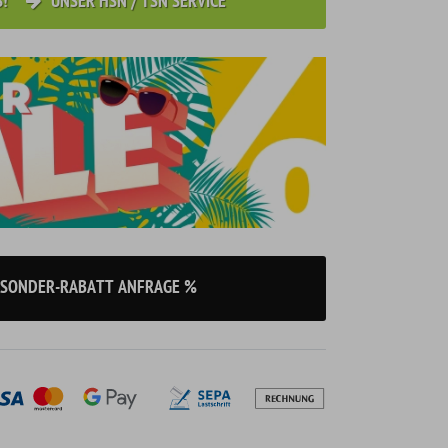
S!
UNSER HSN / TSN SERVICE
SONDER-RABATT ANFRAGE %