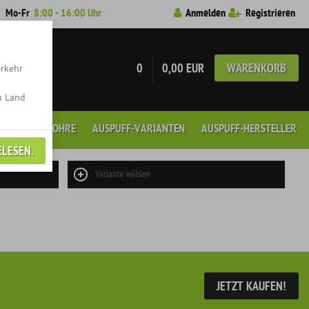
7
Mo-Fr
8:00 - 16:00 Uhr
Anmelden
Registrieren
0
0,00 EUR
WARENKORB
erkehr
n Land
GEN
ENDROHRE
AUSPUFF-VARIANTEN
AUSPUFF-HERSTELLER
ELESEN.
Variante wählen
JETZT KAUFEN!