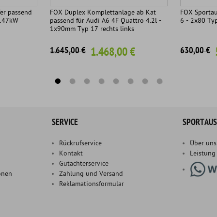
er passend
FOX Duplex Komplettanlage ab Kat
FOX Sportau
 147kW
passend für Audi A6 4F Quattro 4.2l -
6 - 2x80 Ty
1x90mm Typ 17 rechts links
1.468,00 €
1.645,00 €
630,00 €
SERVICE
SPORTAUS
Rückrufservice
Über uns
Kontakt
Leistung
Gutachterservice
onen
Zahlung und Versand
Reklamationsformular