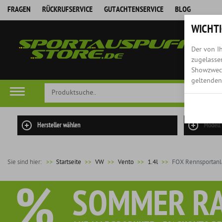
FRAGEN
RÜCKRUFSERVICE
GUTACHTENSERVICE
BLOG
WICHTI
Der von Ih
zugelassen
Showzweck
geltenden
Hersteller wählen
Modell
Sie sind hier:
>>
Startseite
VW
Vento
1.4l
FOX Rennsportanl
%
SOMMER R