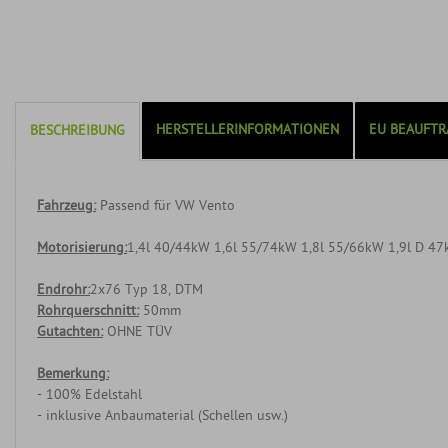
HERSTELLERINFORMATIONEN
EU BEAUFTR
BESCHREIBUNG
Fahrzeug:
Passend für VW Vento
Motorisierung:
1,4l 40/44kW 1,6l 55/74kW 1,8l 55/66kW 1,9l D 4
Endrohr:
2x76 Typ 18, DTM
Rohrquerschnitt:
50mm
Gutachten:
OHNE TÜV
Bemerkung:
- 100% Edelstahl
- inklusive Anbaumaterial (Schellen usw.)