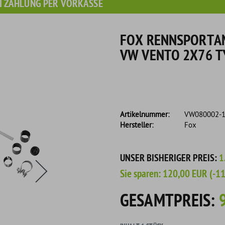
I ZAHLUNG PER VORKASSE
FOX RENNSPORTAN
VW VENTO 2X76 T
Artikelnummer:
VW080002-
Hersteller:
Fox
s eine Flasche Rain-X Regenabweiser!
UNSER BISHERIGER PREIS:
1
Sie sparen:
120,00 EUR
(-1
GESAMTPREIS: