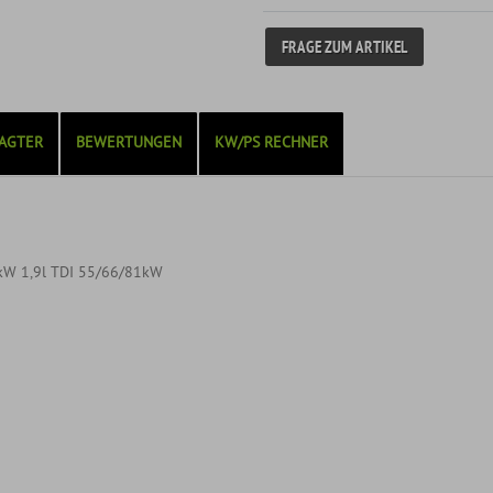
FRAGE ZUM ARTIKEL
AGTER
BEWERTUNGEN
KW/PS RECHNER
7kW 1,9l TDI 55/66/81kW