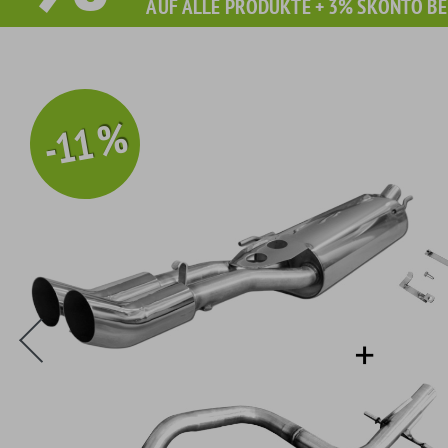
AUF ALLE PRODUKTE + 3% SKONTO BE
-11 %
Sie erhalten Sie beim Kauf diesen Artikel Grati