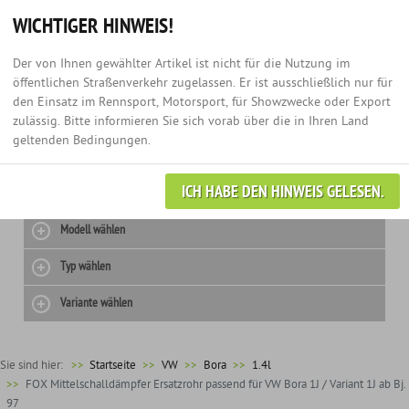
Hotline:
+49 (0) 3435 - 979 60 67
Anmelden
0
WICHTIGER HINWEIS!
Der von Ihnen gewählter Artikel ist nicht für die Nutzung im
öffentlichen Straßenverkehr zugelassen. Er ist ausschließlich nur für
den Einsatz im Rennsport, Motorsport, für Showzwecke oder Export
zulässig. Bitte informieren Sie sich vorab über die in Ihren Land
geltenden Bedingungen.
ICH HABE DEN HINWEIS GELESEN.
Hersteller wählen
Modell wählen
Typ wählen
Variante wählen
Sie sind hier:
>>
Startseite
VW
Bora
1.4l
FOX Mittelschalldämpfer Ersatzrohr passend für VW Bora 1J / Variant 1J ab Bj.
97