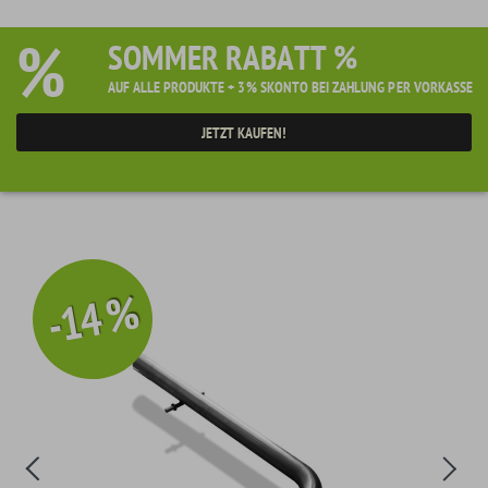
%
SOMMER RABATT %
AUF ALLE PRODUKTE + 3% SKONTO BEI ZAHLUNG PER VORKASSE
JETZT KAUFEN!
-14 %