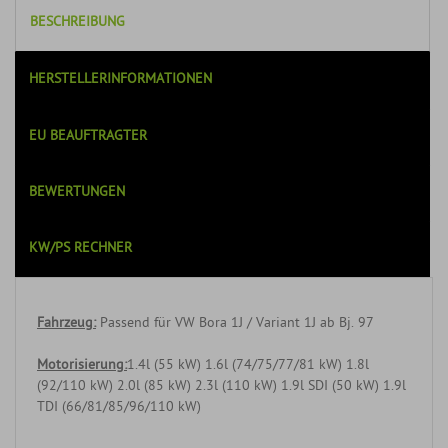
BESCHREIBUNG
HERSTELLERINFORMATIONEN
EU BEAUFTRAGTER
BEWERTUNGEN
KW/PS RECHNER
Fahrzeug:
Passend für VW Bora 1J / Variant 1J ab Bj. 97
Motorisierung:
1.4l (55 kW) 1.6l (74/75/77/81 kW) 1.8l
(92/110 kW) 2.0l (85 kW) 2.3l (110 kW) 1.9l SDI (50 kW) 1.9l
TDI (66/81/85/96/110 kW)