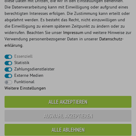
diese Daten mit Dritten, die wir in den Einstellungen benennen.
Die Datenverarbeitung kann mit Einwilligung oder aufgrund eines
berechtigten Interesses erfolgen. Die Zustimmung kann erteilt oder
© Copyright 2026 Sportauspuff-Store.de - Alle Rechte vorbehalten.
abgelehnt werden. Es besteht das Recht, nicht einzuwilligen und
Preisangaben inkl. gesetzlicher MwSt. und zzgl. Versandkosten
die Einwilligung zu einem späteren Zeitpunkt zu ändern oder zu
widerrufen. Beachten Sie unser
Impressum
und weitere Hinweise zur
Das Internetportal für Sportendschalldämpfer, Komplettanlagen,
Verwendung personenbezogener Daten in unserer
Daten­schutz­
Rennsportanlagen, Sportendrohre, Universalteile, Fächerkrümmer,
erklärung
.
Vorschalldämpfer, Sportkat, Ersatzrohr und Auspuffzubehör.
Essenziell
FOX, REMUS, FSW, FRIEDRICH MOTORSPORT, EISENMANN, ULTER
Statistik
SPORT, NOVUS
Zahlungsdienstleister
sportauspuff
sportkat
fox
racing sportauspuff
Externe Medien
endrohr
downpipe
komplettanlage
friedrich
Funktional
mittelschalldämpfer
fächerkrümmer
remus
Weitere Einstellungen
ersatzrohr
eisenmann
rennsportanlage
vorschalldämpfer attrappe
ulter
vorschalldämpfer
ALLE AKZEPTIEREN
fsw
duplex
milltek
AUSWAHL AKZEPTIEREN
* gilt für Lieferungen innerhalb Deutschlands, Lieferzeiten für andere Länder
ALLE ABLEHNEN
entnehmen Sie bitte der Schaltfläche mit den Versandinformationen