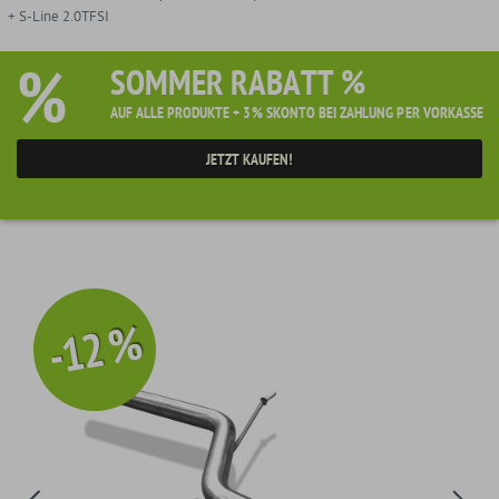
+ S-Line 2.0TFSI
%
SOMMER RABATT %
AUF ALLE PRODUKTE + 3% SKONTO BEI ZAHLUNG PER VORKASSE
JETZT KAUFEN!
-12 %