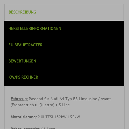
BESCHREIBUNG
HERSTELLERINFORMATIONEN
EU BEAUFTRAGTER
BEWERTUNGEN
KW/PS RECHNER
Fahrzeug:
Passend für Audi A4 Typ B8 Limousine / Avant
(Frontantrieb u. Quattro) + S-Line
Motorisierung:
2.0l TFSI 132kW 155kW