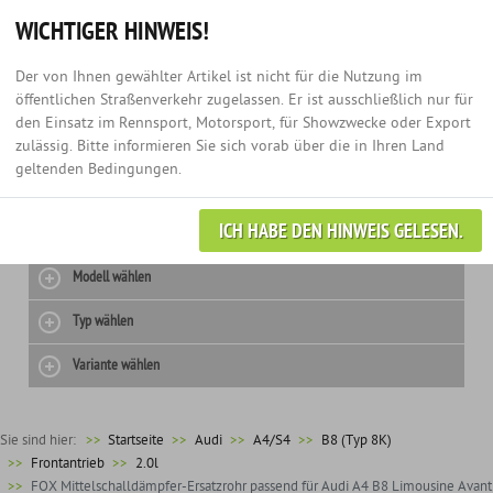
Hotline:
+49 (0) 3435 - 979 60 67
Anmelden
0
WICHTIGER HINWEIS!
Der von Ihnen gewählter Artikel ist nicht für die Nutzung im
öffentlichen Straßenverkehr zugelassen. Er ist ausschließlich nur für
den Einsatz im Rennsport, Motorsport, für Showzwecke oder Export
zulässig. Bitte informieren Sie sich vorab über die in Ihren Land
geltenden Bedingungen.
ICH HABE DEN HINWEIS GELESEN.
Hersteller wählen
Modell wählen
Typ wählen
Variante wählen
Sie sind hier:
>>
Startseite
Audi
A4/S4
B8 (Typ 8K)
Frontantrieb
2.0l
FOX Mittelschalldämpfer-Ersatzrohr passend für Audi A4 B8 Limousine Avant