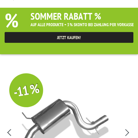
%
SOMMER RABATT %
AUF ALLE PRODUKTE + 3% SKONTO BEI ZAHLUNG PER VORKASSE
JETZT KAUFEN!
-11 %