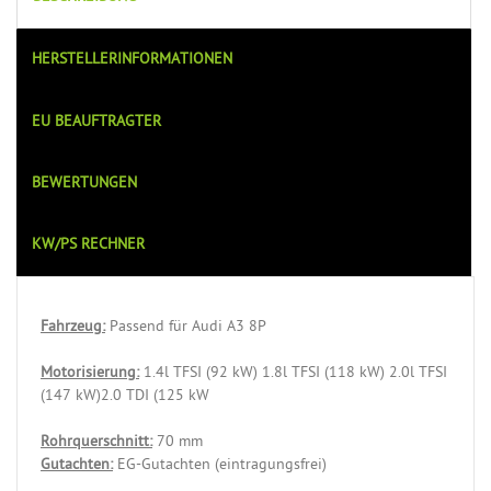
HERSTELLERINFORMATIONEN
EU BEAUFTRAGTER
BEWERTUNGEN
KW/PS RECHNER
Fahrzeug:
Passend für Audi A3 8P
Motorisierung:
1.4l TFSI (92 kW) 1.8l TFSI (118 kW) 2.0l TFSI
(147 kW)2.0 TDI (125 kW
Rohrquerschnitt:
70 mm
Gutachten:
EG-Gutachten (eintragungsfrei)