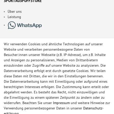
SPORTAUSPUFFSTORE
Über uns
Leistung
Wir verwenden Cookies und ähnliche Technologien auf unserer
Website und verarbeiten personenbezogene Daten von
Besucher:innen unserer Webseite (z.B. IP-Adresse), um z.B. Inhalte
und Anzeigen zu personalisieren, Medien von Drittanbietern
einzubinden oder Zugriffe auf unsere Website zu analysieren. Die
Datenverarbeitung erfolgt erst durch gesetzte Cookies. Wir teilen
diese Daten mit Dritten, die wir in den Einstellungen benennen.
Die Datenverarbeitung kann mit Einwilligung oder aufgrund eines
berechtigten Interesses erfolgen. Die Zustimmung kann erteilt oder
© Copyright 2026 Sportauspuff-Store.de - Alle Rechte vorbehalten.
abgelehnt werden. Es besteht das Recht, nicht einzuwilligen und
Preisangaben inkl. gesetzlicher MwSt. und zzgl. Versandkosten
die Einwilligung zu einem späteren Zeitpunkt zu ändern oder zu
widerrufen. Beachten Sie unser
Impressum
und weitere Hinweise zur
Das Internetportal für Sportendschalldämpfer, Komplettanlagen,
Verwendung personenbezogener Daten in unserer
Daten­schutz­
Rennsportanlagen, Sportendrohre, Universalteile, Fächerkrümmer,
erklärung
.