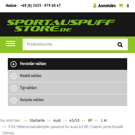
Hotline:
+49 (0) 3435 - 979 60 67
Anmelden
0
Hersteller wählen
Modell wählen
Typ wählen
Variante wählen
Sie sind hier:
>>
Startseite
Audi
A3/S3
8P
1.4l
FOX Mittelschalldämpfer passend für Audi A3 8P / Cabrio (AnschlussØ
70mm)