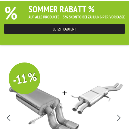
%
SOMMER RABATT %
AUF ALLE PRODUKTE + 3% SKONTO BEI ZAHLUNG PER VORKASSE
JETZT KAUFEN!
-11 %