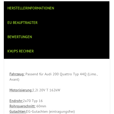
HERSTELLERINFORMATIONEN
EU BEAUFTRAGTER
BEWERTUNGEN
KW/PS RECHNER
Fahrzeug:
Passend für Audi 200 Quattro Typ 44Q (Limo.,
Avant)
Motorisierung:
2,2l 20V T 162kW
Endrohr:
2x70 Typ 16
Rohrquerschnitt:
60mm
Gutachten:
EG-Gutachten (eintragungsfrei)