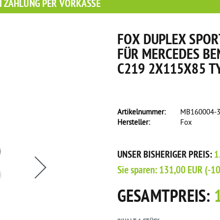
I ZAHLUNG PER VORKASSE
FOX DUPLEX SPOR
FÜR MERCEDES BE
C219 2X115X85 T
Artikelnummer:
MB160004-
Hersteller:
Fox
s eine Flasche Rain-X Regenabweiser!
UNSER BISHERIGER PREIS:
1
Sie sparen:
131,00 EUR
(-1
GESAMTPREIS: