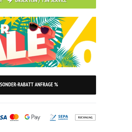
S!
UNSER HSN / TSN SERVICE
SONDER-RABATT ANFRAGE %