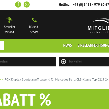
Hotline:
+49 (0) 3435 - 979 60 6
Schneller
Rückruf-
Versand
Service
NEWS
EINZELANFERTIGUN
 wählen
Typ wählen
FOX Duplex Sportauspuff passend für Mercedes Benz CLS-Klasse Typ C219 2x1
ABATT %