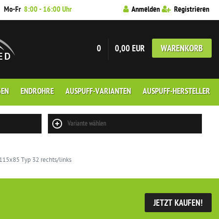
7
Mo-Fr
8:00 - 16:00 Uhr
Anmelden
Registrieren
0
0,00 EUR
WARENKORB
GEN
ENDROHRE
AUSPUFF-VARIANTEN
AUSPUFF-HERSTELLER
Variante wählen
15x85 Typ 32 rechts/links
JETZT KAUFEN!