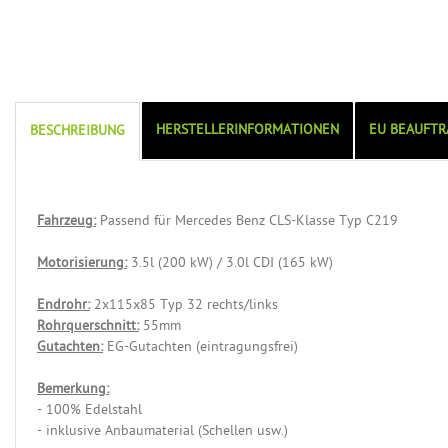
HERSTELLERINFORMATIONEN
EU BEAUFTR
BESCHREIBUNG
Fahrzeug:
Passend für Mercedes Benz CLS-Klasse Typ C219
Motorisierung:
3.5l (200 kW) / 3.0l CDI (165 kW)
Endrohr:
2x115x85 Typ 32 rechts/links
Rohrquerschnitt:
55mm
Gutachten:
EG-Gutachten (eintragungsfrei)
Bemerkung:
- 100% Edelstahl
- inklusive Anbaumaterial (Schellen usw.)