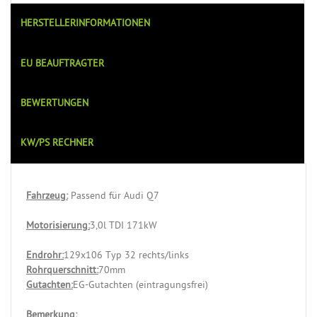
HERSTELLERINFORMATIONEN
EU BEAUFTRAGTER
BEWERTUNGEN
KW/PS RECHNER
Fahrzeug:
Passend für Audi Q7
Motorisierung:
3,0l TDI 171kW
Endrohr:
129x106 Typ 32 rechts/links
Rohrquerschnitt:
70mm
Gutachten:
EG-Gutachten (eintragungsfrei)
Bemerkung: