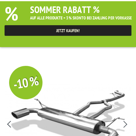
%
SOMMER RABATT %
AUF ALLE PRODUKTE + 3% SKONTO BEI ZAHLUNG PER VORKASSE
JETZT KAUFEN!
-10 %