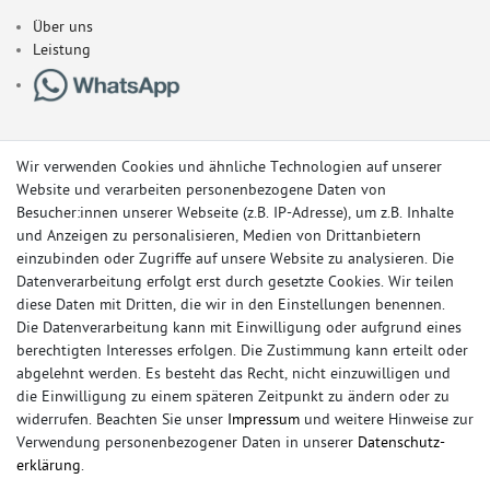
Über uns
Leistung
Wir verwenden Cookies und ähnliche Technologien auf unserer
Website und verarbeiten personenbezogene Daten von
Besucher:innen unserer Webseite (z.B. IP-Adresse), um z.B. Inhalte
und Anzeigen zu personalisieren, Medien von Drittanbietern
einzubinden oder Zugriffe auf unsere Website zu analysieren. Die
Datenverarbeitung erfolgt erst durch gesetzte Cookies. Wir teilen
diese Daten mit Dritten, die wir in den Einstellungen benennen.
Die Datenverarbeitung kann mit Einwilligung oder aufgrund eines
berechtigten Interesses erfolgen. Die Zustimmung kann erteilt oder
© Copyright 2026 Sportauspuff-Store.de - Alle Rechte vorbehalten.
abgelehnt werden. Es besteht das Recht, nicht einzuwilligen und
Preisangaben inkl. gesetzlicher MwSt. und zzgl. Versandkosten
die Einwilligung zu einem späteren Zeitpunkt zu ändern oder zu
widerrufen. Beachten Sie unser
Impressum
und weitere Hinweise zur
Das Internetportal für Sportendschalldämpfer, Komplettanlagen,
Verwendung personenbezogener Daten in unserer
Daten­schutz­
Rennsportanlagen, Sportendrohre, Universalteile, Fächerkrümmer,
erklärung
.
Vorschalldämpfer, Sportkat, Ersatzrohr und Auspuffzubehör.