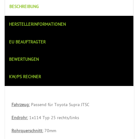
BESCHREIBUNG
HERSTELLERINFORMATIONEN
EU BEAUFTRAGTER
BEWERTUNGEN
KW/PS RECHNER
Fahrzeug:
Passend für
Toyota Supra JTSC
Endrohr:
1x114 Typ 25 rechts/links
Rohrquerschnitt:
70mm