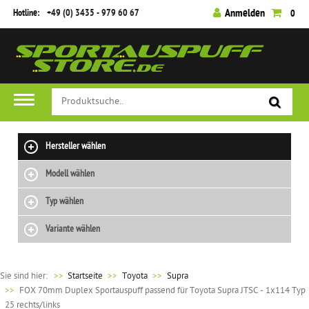
Hotline:
+49 (0) 3435 - 979 60 67
Anmelden
0
Hersteller wählen
Modell wählen
Typ wählen
Variante wählen
Sie sind hier:
>>
Startseite
Toyota
Supra
FOX 70mm Duplex Sportauspuff passend für Toyota Supra JTSC - 1x114 Typ
25 rechts/links