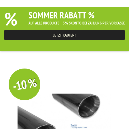
%
SOMMER RABATT %
AUF ALLE PRODUKTE + 3% SKONTO BEI ZAHLUNG PER VORKASSE
JETZT KAUFEN!
-10 %