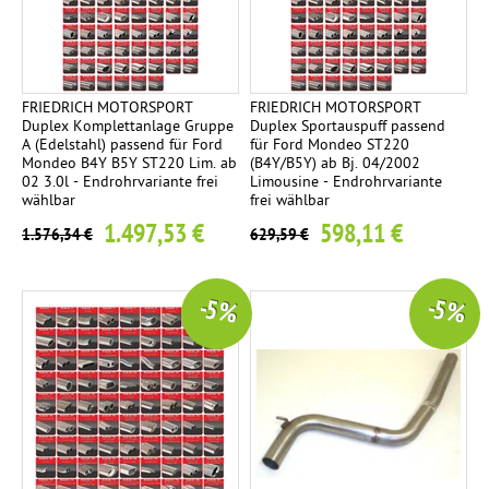
K
2
o
m
p
FRIEDRICH MOTORSPORT
FRIEDRICH MOTORSPORT
Duplex Komplettanlage Gruppe
Duplex Sportauspuff passend
l
A (Edelstahl) passend für Ford
für Ford Mondeo ST220
e
Mondeo B4Y B5Y ST220 Lim. ab
(B4Y/B5Y) ab Bj. 04/2002
02 3.0l - Endrohrvariante frei
Limousine - Endrohrvariante
t
wählbar
frei wählbar
t
1.497,53 €
598,11 €
1.576,34 €
629,59 €
a
n
l
-5 %
-5 %
a
g
e