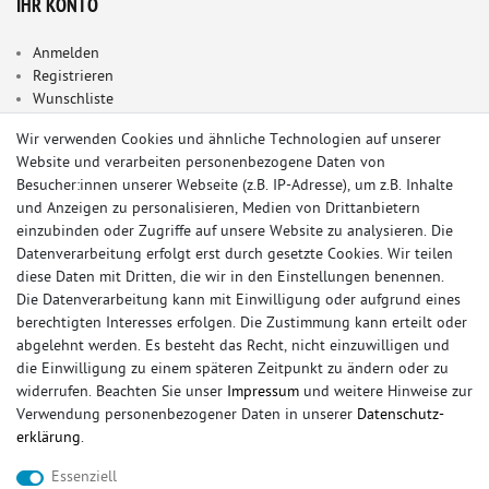
IHR KONTO
Anmelden
Registrieren
Wunschliste
Warenkorb
Wir verwenden Cookies und ähnliche Technologien auf unserer
Kasse
Website und verarbeiten personenbezogene Daten von
INFORMATIONEN
Besucher:innen unserer Webseite (z.B. IP-Adresse), um z.B. Inhalte
und Anzeigen zu personalisieren, Medien von Drittanbietern
einzubinden oder Zugriffe auf unsere Website zu analysieren. Die
Impressum
Datenverarbeitung erfolgt erst durch gesetzte Cookies. Wir teilen
Widerrufsrecht
diese Daten mit Dritten, die wir in den Einstellungen benennen.
Datenschutz
Die Datenverarbeitung kann mit Einwilligung oder aufgrund eines
AGB / Kundeninformationen
berechtigten Interesses erfolgen. Die Zustimmung kann erteilt oder
Vertrag widerrufen
abgelehnt werden. Es besteht das Recht, nicht einzuwilligen und
die Einwilligung zu einem späteren Zeitpunkt zu ändern oder zu
SERVICE
widerrufen. Beachten Sie unser
Impressum
und weitere Hinweise zur
Verwendung personenbezogener Daten in unserer
Daten­schutz­
Rückrufservice
erklärung
.
Kontakt
Gutachterservice
Essenziell