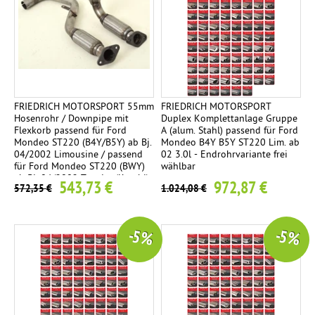
ä
c
m
h
p
t
f
e
e
n
r
FRIEDRICH MOTORSPORT 55mm
FRIEDRICH MOTORSPORT
Hosenrohr / Downpipe mit
Duplex Komplettanlage Gruppe
Flexkorb passend für Ford
A (alum. Stahl) passend für Ford
E
1
Mondeo ST220 (B4Y/B5Y) ab Bj.
Mondeo B4Y B5Y ST220 Lim. ab
r
04/2002 Limousine / passend
02 3.0l - Endrohrvariante frei
für Ford Mondeo ST220 (BWY)
wählbar
s
ab Bj. 04/2002 Turnier (Kombi)
543,73 €
972,87 €
572,35 €
1.024,08 €
a
t
z
-5 %
-5 %
r
o
h
r