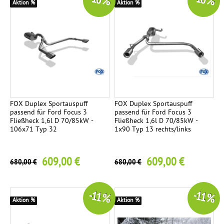
-10 %
-10 %
c
Aktion %
Aktion %
h
r
ä
g
.
B
l
a
FOX Duplex Sportauspuff
FOX Duplex Sportauspuff
passend für Ford Focus 3
passend für Ford Focus 3
c
Fließheck 1,6l D 70/85kW -
Fließheck 1,6l D 70/85kW -
k
106x71 Typ 32
1x90 Typ 13 rechts/links
C
h
609,00 €
609,00 €
680,00 €
680,00 €
r
o
m
-11 %
-11 %
Aktion %
Aktion %
e