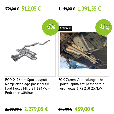
o
h
512,05 €
1.091,55 €
539,00 €
1.149,00 €
r
-
-11 %
-5 %
S
Aktion %
e
t
b
e
s
t
e
h
EGO-X 76mm Sportauspuff
FOX 76mm Verbindungsrohr
e
Komplettanlage passend für
Sportauspuff/Kat passend für
Ford Focus Mk.3 ST 184kW -
Ford Focus 3 RS 2.3l 257kW
n
Endrohre wählbar
d
a
2.279,05 €
439,00 €
u
2.399,00 €
495,00 €