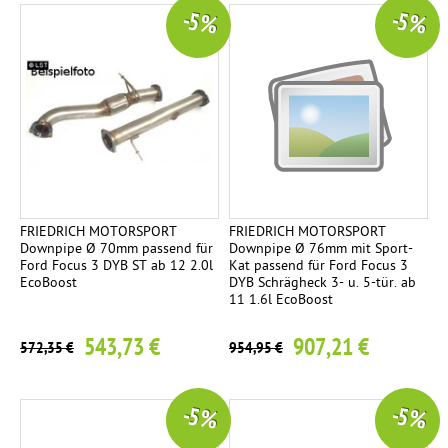
-5 %
-5 %
FRIEDRICH MOTORSPORT
FRIEDRICH MOTORSPORT
Downpipe Ø 70mm passend für
Downpipe Ø 76mm mit Sport-
Ford Focus 3 DYB ST ab 12 2.0l
Kat passend für Ford Focus 3
EcoBoost
DYB Schrägheck 3- u. 5-tür. ab
11 1.6l EcoBoost
543,73 €
907,21 €
572,35 €
954,95 €
-5 %
-5 %