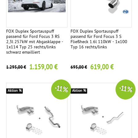
n
d
a
u
FOX Duplex Sportauspuff
FOX Duplex Sportauspuff
s
passend für Ford Focus 3 RS
passend für Ford Focus 3 S
2
2,3l 257kW mit Abgasklappe -
Fließheck 1.6l 110kW - 1x100
1x114 Typ 25 rechts/links
Typ 16 rechts/links
E
schwarz emailliert
n
d
1.159,00 €
619,00 €
1.295,00 €
695,00 €
r
o
-11 %
-11 %
h
Aktion %
Aktion %
r
e
n
Ø
1
1