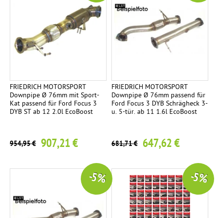
FRIEDRICH MOTORSPORT
FRIEDRICH MOTORSPORT
Downpipe Ø 76mm mit Sport-
Downpipe Ø 76mm passend für
Kat passend für Ford Focus 3
Ford Focus 3 DYB Schrägheck 3-
DYB ST ab 12 2.0l EcoBoost
u. 5-tür. ab 11 1.6l EcoBoost
907,21 €
647,62 €
954,95 €
681,71 €
-5 %
-5 %