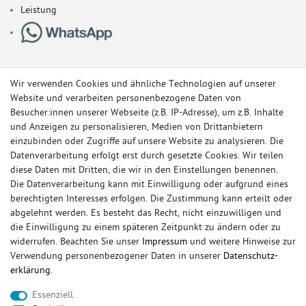
Leistung
Wir verwenden Cookies und ähnliche Technologien auf unserer
Website und verarbeiten personenbezogene Daten von
Besucher:innen unserer Webseite (z.B. IP-Adresse), um z.B. Inhalte
und Anzeigen zu personalisieren, Medien von Drittanbietern
einzubinden oder Zugriffe auf unsere Website zu analysieren. Die
Datenverarbeitung erfolgt erst durch gesetzte Cookies. Wir teilen
diese Daten mit Dritten, die wir in den Einstellungen benennen.
Die Datenverarbeitung kann mit Einwilligung oder aufgrund eines
berechtigten Interesses erfolgen. Die Zustimmung kann erteilt oder
© Copyright 2026 Sportauspuff-Store.de - Alle Rechte vorbehalten.
abgelehnt werden. Es besteht das Recht, nicht einzuwilligen und
Preisangaben inkl. gesetzlicher MwSt. und zzgl. Versandkosten
die Einwilligung zu einem späteren Zeitpunkt zu ändern oder zu
widerrufen. Beachten Sie unser
Impressum
und weitere Hinweise zur
Das Internetportal für Sportendschalldämpfer, Komplettanlagen,
Verwendung personenbezogener Daten in unserer
Daten­schutz­
Rennsportanlagen, Sportendrohre, Universalteile, Fächerkrümmer,
erklärung
.
Vorschalldämpfer, Sportkat, Ersatzrohr und Auspuffzubehör.
Essenziell
FOX, REMUS, FSW, FRIEDRICH MOTORSPORT, EISENMANN, ULTER