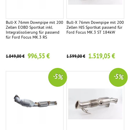
c
K
7
k
o
F
C
m
Bull-X 76mm Downpipe mit 200
Bull-X 76mm Downpipe mit 200
h
i
p
Zellen EOBD Sportkat inkl.
Zellen HJS Sportkat passend für
r
Integralisolierung für passend
Ford Focus MK.3 ST 184kW
l
n
o
für Ford Focus MK.3 RS
e
m
d
t
e
996,55 €
1.519,05 €
t
1.049,00 €
1.599,00 €
o
a
E
1
n
l
n
-5 %
-5 %
l
d
o
a
r
g
g
o
e
h
i
r
R
7
-
c
e
S
n
: