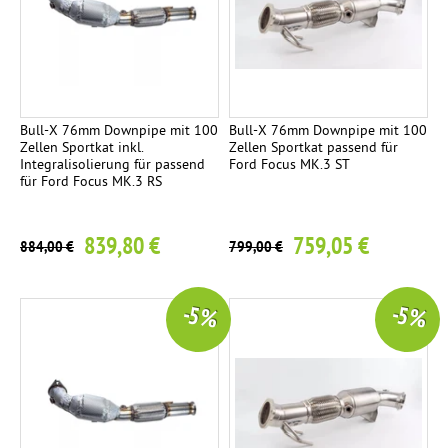
r
i
ä
n
c
e
l
m
s
h
Ø
l
p
e
t
1
t
f
i
e
1
e
e
t
n
5
Bull-X 76mm Downpipe mit 100
Bull-X 76mm Downpipe mit 100
k
r
i
Zellen Sportkat inkl.
Zellen Sportkat passend für
m
Integralisolierung für passend
Ford Focus MK.3 ST
g
m
für Ford Focus MK.3 RS
N
2
E
4
s
O
r
M
0
c
V
839,80 €
759,05 €
s
i
884,00 €
799,00 €
h
U
a
t
r
S
t
t
ä
-5 %
-5 %
z
i
g
R
3
r
g
.
E
o
B
M
h
l
U
r
a
S