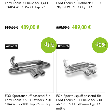
t
Ford Focus 3 Fließheck 1,6l D
Ford Focus 3 Fließheck 1,6l D
70/85kW - 106x71 Typ 32
70/85kW - 1x90 Typ 13
489,00 €
489,00 €
550,00 €
550,00 €
-11 %
-11 %
Aktion %
Aktion %
FOX Sportauspuff passend für
FOX Sportauspuff passend für
Ford Focus 3 ST Fließheck 2.0l
Ford Focus 3 ST Fließheck 2.0l
184kW - 2x100 Typ 25 mittig
ab 12 - 2x115x85mm Typ 32
mittig