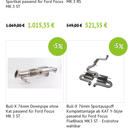
c
Sportkat passend für Ford Focus
MK.3 RS
h
MK.3 ST
l
h
a
r
l
e
ä
1.015,55 €
521,55 €
1.069,00 €
549,00 €
l
g
a
d
.
ä
s
-5 %
-5 %
p
m
o
e
p
l
f
S
i
e
e
r
e
r
t
l
e
E
3
Bull-X 76mm Downpipe ohne
Bull-X 76mm Sportauspuff
n
Kat passend für Ford Focus
Komplettanlage ab KAT Y-Style
c
d
MK.3 ST
passend für Ford Focus
Fließheck MK3 ST - Endrohre
r
t
wählbar