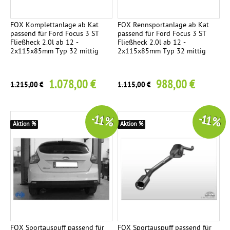
5
m
FOX Komplettanlage ab Kat
FOX Rennsportanlage ab Kat
m
passend für Ford Focus 3 ST
passend für Ford Focus 3 ST
Fließheck 2.0l ab 12 -
Fließheck 2.0l ab 12 -
s
2x115x85mm Typ 32 mittig
2x115x85mm Typ 32 mittig
c
h
r
1.078,00 €
988,00 €
1.215,00 €
1.115,00 €
ä
g
-11 %
-11 %
.
Aktion %
Aktion %
v
e
r
c
h
r
o
m
FOX Sportauspuff passend für
FOX Sportauspuff passend für