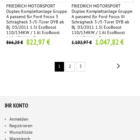
FRIEDRICH MOTORSPORT
FRIEDRICH MOTORSPORT
Duplex Komplettanlage Gruppe
Duplex Komplettanlage Gruppe
A passend für Ford Focus 3
A passend für Ford Focus III
Schrägheck 3-/5-Türer DYB ab
Schrägheck 3-/5-Türer DYB ab
Bj. 03/2011 1.5l EcoBoost
Bj. 03/2011 1.5l EcoBoost
110/134KW / 1.6l EcoBoost
110/134KW / 1.6l EcoBoost
110/134KW - Endrohrvariante
110/134KW - Endrohrvariante
822,97 €
1.047,82 €
866,28 €
1.102,97 €
frei wählbar
frei wählbar
1
2
3
IHR KONTO
Anmelden
Registrieren
Wunschliste
Warenkorb