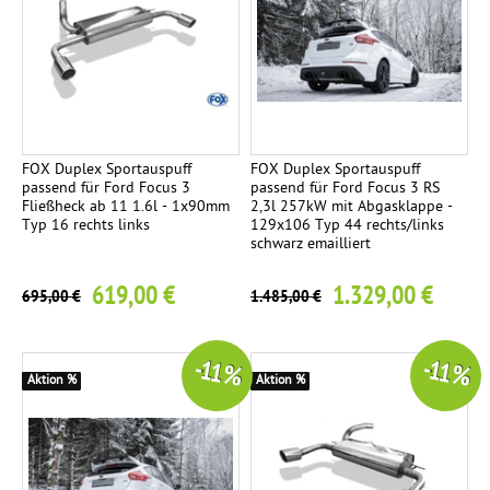
E
3
n
d
r
o
h
r
FOX Duplex Sportauspuff
FOX Duplex Sportauspuff
passend für Ford Focus 3
passend für Ford Focus 3 RS
-
Fließheck ab 11 1.6l - 1x90mm
2,3l 257kW mit Abgasklappe -
S
Typ 16 rechts links
129x106 Typ 44 rechts/links
schwarz emailliert
e
t
619,00 €
1.329,00 €
695,00 €
1.485,00 €
b
e
s
-11 %
-11 %
Aktion %
Aktion %
t
e
h
e