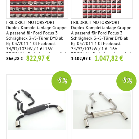
FRIEDRICH MOTORSPORT
FRIEDRICH MOTORSPORT
Duplex Komplettanlage Gruppe
Duplex Komplettanlage Gruppe
A passend für Ford Focus 3
A passend für Ford Focus 3
Schrägheck 3-/5-Türer DYB ab
Schrägheck 3-/5-Türer DYB ab
Bj. 03/2011 1.0l Ecoboost
Bj. 03/2011 1.0l Ecoboost
74/92/103kW / 1.6l 16V
74/92/103kW / 1.6l 16V
77/92kW - Endrohrvariante frei
77/92kW - Endrohrvariante frei
822,97 €
1.047,82 €
866,28 €
1.102,97 €
wählbar
wählbar
-5 %
-5 %