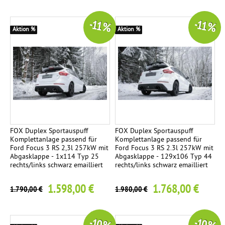
s
2
-11 %
-11 %
E
Aktion %
Aktion %
n
d
r
o
h
r
e
n
FOX Duplex Sportauspuff
FOX Duplex Sportauspuff
Komplettanlage passend für
Komplettanlage passend für
Ø
Ford Focus 3 RS 2,3l 257kW mit
Ford Focus 3 RS 2.3l 257kW mit
1
Abgasklappe - 1x114 Typ 25
Abgasklappe - 129x106 Typ 44
rechts/links schwarz emailliert
rechts/links schwarz emailliert
1
5
1.598,00 €
1.768,00 €
1.790,00 €
1.980,00 €
m
m
s