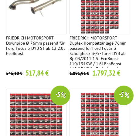
FRIEDRICH MOTORSPORT
FRIEDRICH MOTORSPORT
Downpipe Ø 76mm passend für
Duplex Komplettanlage 76mm
Ford Focus 3 DYB ST ab 12 2.0l
passend für Ford Focus 3
EcoBoost
Schrägheck 3-/5-Türer DYB ab
Bj. 03/2011 1.5l EcoBoost
110/134KW / 1.6l EcoBoost
110/134KW - Endrohrvariante
517,84 €
1.797,32 €
545,10 €
1.891,91 €
frei wählbar
-5 %
-5 %