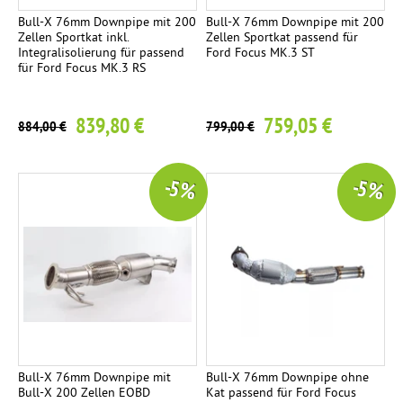
e
n
Bull-X 76mm Downpipe mit 200
Bull-X 76mm Downpipe mit 200
t
:
s
Zellen Sportkat inkl.
Zellen Sportkat passend für
2
Integralisolierung für passend
Ford Focus MK.3 ST
p
für Ford Focus MK.3 RS
T
E
o
n
e
r
d
839,80 €
759,05 €
884,00 €
799,00 €
t
r
m
a
o
n
p
h
-5 %
-5 %
l
r
l
a
e
g
a
Ø
e
1
t
1
V
2
5
e
o
m
r
.
m
s
Bull-X 76mm Downpipe mit
Bull-X 76mm Downpipe ohne
s
p
Bull-X 200 Zellen EOBD
Kat passend für Ford Focus
c