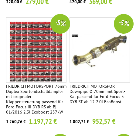
279,00 €
369,00 €
320,00 €
420,00 €
-5 %
-5 %
FRIEDRICH MOTORSPORT 76mm
FRIEDRICH MOTORSPORT
Duplex Sportendschalldämpfer
Downpipe Ø 70mm mit Sport-
mit originaler
Kat passend für Ford Focus 3
Klappensteuerung passend für
DYB ST ab 12 2.0l EcoBoost
Ford Focus III DYB RS ab Bj.
01/2016 2.3l Ecoboost 257kW -
Endrohrvariante frei wählbar
1.197,72 €
952,57 €
1.260,76 €
1.002,71 €