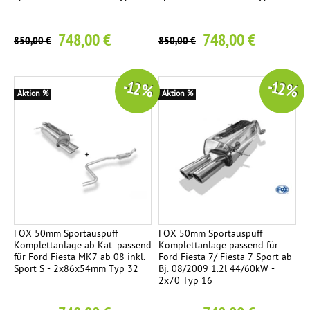
e
t
748,00 €
748,00 €
2
850,00 €
850,00 €
E
n
-12 %
-12 %
d
Aktion %
Aktion %
r
o
h
r
e
Ø
9
0
FOX 50mm Sportauspuff
FOX 50mm Sportauspuff
Komplettanlage ab Kat. passend
Komplettanlage passend für
m
für Ford Fiesta MK7 ab 08 inkl.
Ford Fiesta 7/ Fiesta 7 Sport ab
m
Sport S - 2x86x54mm Typ 32
Bj. 08/2009 1.2l 44/60kW -
2x70 Typ 16