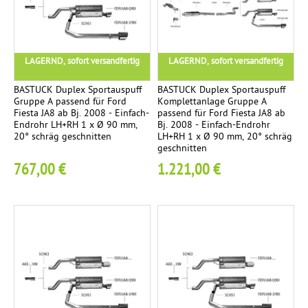
-
e
ä
n
c
E
d
m
s
h
n
r
p
e
t
d
i
LAGERND, sofort versandfertig
LAGERND, sofort versandfertig
f
i
e
r
c
e
t
n
o
BASTUCK Duplex Sportauspuff
BASTUCK Duplex Sportauspuff
h
r
i
Gruppe A passend für Ford
Komplettanlage Gruppe A
h
Fiesta JA8 ab Bj. 2008 - Einfach-
passend für Ford Fiesta JA8 ab
T
g
1
r
Endrohr LH+RH 1 x Ø 90 mm,
Bj. 2008 - Einfach-Endrohr
M
3
E
Ü
1
20° schräg geschnitten
LH+RH 1 x Ø 90 mm, 20° schräg
e
i
geschnitten
n
M
V
2
Ø
l
767,00 €
1.221,00 €
d
i
-
8
l
s
t
T
4
t
c
t
e
m
e
h
i
i
m
k
a
g
l
s
l
e
c
N
0
l
g
h
O
d
u
r
V
ä
t