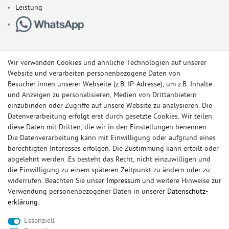
Leistung
Wir verwenden Cookies und ähnliche Technologien auf unserer
Website und verarbeiten personenbezogene Daten von
Besucher:innen unserer Webseite (z.B. IP-Adresse), um z.B. Inhalte
und Anzeigen zu personalisieren, Medien von Drittanbietern
einzubinden oder Zugriffe auf unsere Website zu analysieren. Die
Datenverarbeitung erfolgt erst durch gesetzte Cookies. Wir teilen
diese Daten mit Dritten, die wir in den Einstellungen benennen.
Die Datenverarbeitung kann mit Einwilligung oder aufgrund eines
berechtigten Interesses erfolgen. Die Zustimmung kann erteilt oder
© Copyright 2026 Sportauspuff-Store.de - Alle Rechte vorbehalten.
abgelehnt werden. Es besteht das Recht, nicht einzuwilligen und
Preisangaben inkl. gesetzlicher MwSt. und zzgl. Versandkosten
die Einwilligung zu einem späteren Zeitpunkt zu ändern oder zu
widerrufen. Beachten Sie unser
Impressum
und weitere Hinweise zur
Das Internetportal für Sportendschalldämpfer, Komplettanlagen,
Verwendung personenbezogener Daten in unserer
Daten­schutz­
Rennsportanlagen, Sportendrohre, Universalteile, Fächerkrümmer,
erklärung
.
Vorschalldämpfer, Sportkat, Ersatzrohr und Auspuffzubehör.
Essenziell
FOX, REMUS, FSW, FRIEDRICH MOTORSPORT, EISENMANN, ULTER