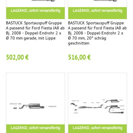
ä
U
m
a
g
S
LAGERND, sofort versandfertig
LAGERND, sofort versandfertig
p
c
.
f
h
BASTUCK Sportauspuff Gruppe
BASTUCK Sportauspuff Gruppe
I
F
A passend für Ford Fiesta JA8 ab
A passend für Ford Fiesta JA8 ab
e
t
n
Bj. 2008 - Doppel-Endrohr 2 x
Bj. 2008 - Doppel-Endrohr 2 x
r
e
n
Ø 70 mm gerade, mit Lippe
Ø 70 mm, 20° schräg
i
geschnitten
E
n
e
d
n
n
502,00 €
516,00 €
e
a
d
l
u
s
f
o
t
b
l
a
a
h
u
o
l
T
g
i
E
4
t
i
r
a
LAGERND, sofort versandfertig
LAGERND, sofort versandfertig
s