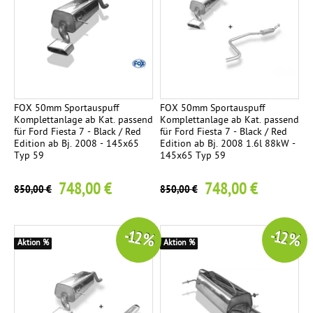
Ø
8
4
m
m
S
t
FOX 50mm Sportauspuff
FOX 50mm Sportauspuff
Komplettanlage ab Kat. passend
Komplettanlage ab Kat. passend
r
für Ford Fiesta 7 - Black / Red
für Ford Fiesta 7 - Black / Red
e
Edition ab Bj. 2008 - 145x65
Edition ab Bj. 2008 1.6l 88kW -
Typ 59
145x65 Typ 59
e
t
748,00 €
748,00 €
850,00 €
850,00 €
R
a
c
-12 %
-12 %
Aktion %
Aktion %
e
E
3
n