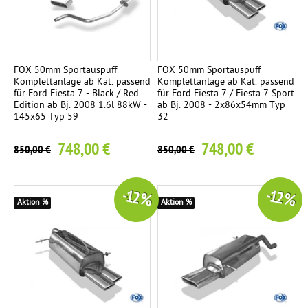
d
r
o
h
FOX 50mm Sportauspuff
FOX 50mm Sportauspuff
r
Komplettanlage ab Kat. passend
Komplettanlage ab Kat. passend
-
für Ford Fiesta 7 - Black / Red
für Ford Fiesta 7 / Fiesta 7 Sport
Edition ab Bj. 2008 1.6l 88kW -
ab Bj. 2008 - 2x86x54mm Typ
S
145x65 Typ 59
32
e
t
748,00 €
748,00 €
850,00 €
850,00 €
2
E
n
-12 %
-12 %
Aktion %
Aktion %
d
r
o
h
r
e