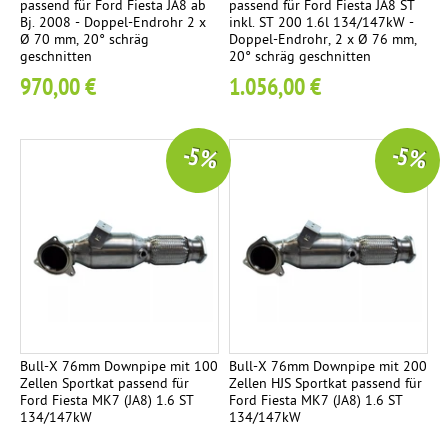
o
passend für Ford Fiesta JA8 ab
passend für Ford Fiesta JA8 ST
l
Bj. 2008 - Doppel-Endrohr 2 x
inkl. ST 200 1.6l 134/147kW -
h
p
Ø 70 mm, 20° schräg
Doppel-Endrohr, 2 x Ø 76 mm,
a
r
geschnitten
20° schräg geschnitten
g
l
e
970,00 €
1.056,00 €
e
Ø
e
8
R
5
-5 %
-5 %
4
a
e
m
n
s
m
n
C
e
s
a
p
S
r
o
b
r
e
o
t
n
l
a
Bull-X 76mm Downpipe mit 100
Bull-X 76mm Downpipe mit 200
R
Zellen Sportkat passend für
Zellen HJS Sportkat passend für
n
e
Ford Fiesta MK7 (JA8) 1.6 ST
Ford Fiesta MK7 (JA8) 1.6 ST
a
l
134/147kW
134/147kW
c
c
a