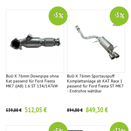
o
r
h
-5 %
-5 %
r
Z
1
e
u
Ø
b
8
e
4
h
m
ö
m
r
s
c
Bull-X 76mm Downpipe ohne
Bull-X 76mm Sportauspuff
Kat passend für Ford Fiesta
Komplettanlage ab KAT Race 1
h
MK7 (JA8) 1.6 ST 134/147kW
passend für Ford Fiesta ST MK7
r
- Endrohre wählbar
ä
g
512,05 €
849,30 €
539,00 €
894,00 €
E
3
n