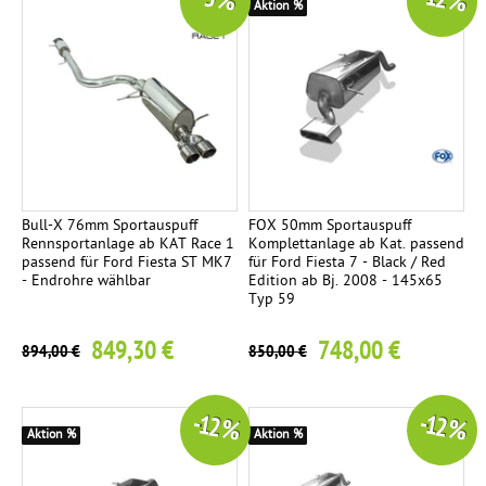
-12 %
-5 %
d
Aktion %
r
o
h
r
-
S
e
t
Bull-X 76mm Sportauspuff
FOX 50mm Sportauspuff
Rennsportanlage ab KAT Race 1
Komplettanlage ab Kat. passend
2
passend für Ford Fiesta ST MK7
für Ford Fiesta 7 - Black / Red
E
- Endrohre wählbar
Edition ab Bj. 2008 - 145x65
Typ 59
n
d
849,30 €
748,00 €
894,00 €
850,00 €
r
o
h
-12 %
-12 %
r
Aktion %
Aktion %
e