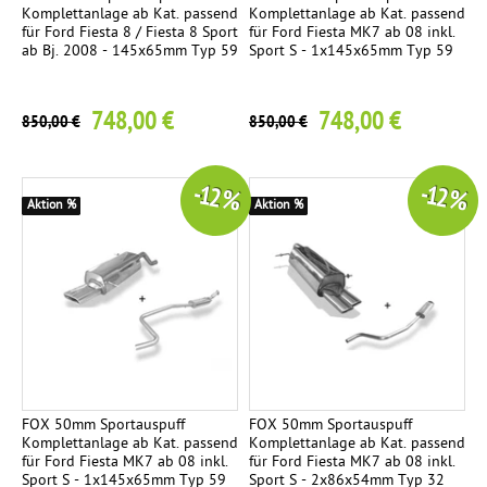
c
Komplettanlage ab Kat. passend
Komplettanlage ab Kat. passend
für Ford Fiesta 8 / Fiesta 8 Sport
für Ford Fiesta MK7 ab 08 inkl.
k
ab Bj. 2008 - 145x65mm Typ 59
Sport S - 1x145x65mm Typ 59
C
h
748,00 €
748,00 €
r
850,00 €
850,00 €
o
m
-12 %
-12 %
e
Aktion %
Aktion %
E
3
n
d
r
o
h
r
FOX 50mm Sportauspuff
FOX 50mm Sportauspuff
-
Komplettanlage ab Kat. passend
Komplettanlage ab Kat. passend
für Ford Fiesta MK7 ab 08 inkl.
für Ford Fiesta MK7 ab 08 inkl.
S
Sport S - 1x145x65mm Typ 59
Sport S - 2x86x54mm Typ 32