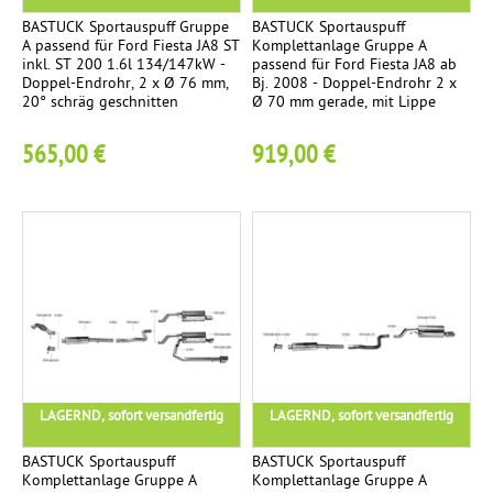
n
c
a
BASTUCK Sportauspuff Gruppe
BASTUCK Sportauspuff
A passend für Ford Fiesta JA8 ST
Komplettanlage Gruppe A
t
:
E
3
inkl. ST 200 1.6l 134/147kW -
passend für Ford Fiesta JA8 ab
z
Doppel-Endrohr, 2 x Ø 76 mm,
Bj. 2008 - Doppel-Endrohr 2 x
n
:
20° schräg geschnitten
Ø 70 mm gerade, mit Lippe
r
d
o
T
r
565,00 €
919,00 €
h
o
e
r
h
r
m
K
8
-
o
p
S
m
e
l
p
t
l
a
2
e
E
t
t
n
LAGERND, sofort versandfertig
LAGERND, sofort versandfertig
t
d
e
a
BASTUCK Sportauspuff
BASTUCK Sportauspuff
r
Komplettanlage Gruppe A
Komplettanlage Gruppe A
n
.