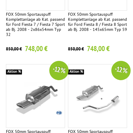
Ø
8
FOX 50mm Sportauspuff
FOX 50mm Sportauspuff
4
Komplettanlage ab Kat. passend
Komplettanlage ab Kat. passend
m
für Ford Fiesta 7 / Fiesta 7 Sport
für Ford Fiesta 8 / Fiesta 8 Sport
ab Bj. 2008 - 2x86x54mm Typ
ab Bj. 2008 - 145x65mm Typ 59
m
32
S
t
748,00 €
748,00 €
850,00 €
850,00 €
r
e
-12 %
-12 %
e
Aktion %
Aktion %
t
R
a
c
e
B
l
a
FOX 50mm Sportauspuff
FOX 50mm Sportauspuff