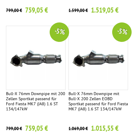
e
g
759,05 €
1.519,05 €
t
799,00 €
1.599,00 €
e
E
3
n
V
7
-5 %
-5 %
d
o
r
r
o
s
h
c
r
h
-
a
S
l
e
l
t
d
Bull-X 76mm Downpipe mit 200
Bull-X 76mm Downpipe mit
2
Zellen Sportkat passend für
Bull-X 200 Zellen EOBD
ä
Ford Fiesta MK7 (JA8) 1.6 ST
Sportkat passend für Ford Fiesta
E
m
134/147kW
MK7 (JA8) 1.6 ST 134/147kW
n
p
d
f
759,05 €
1.015,55 €
r
799,00 €
1.069,00 €
e