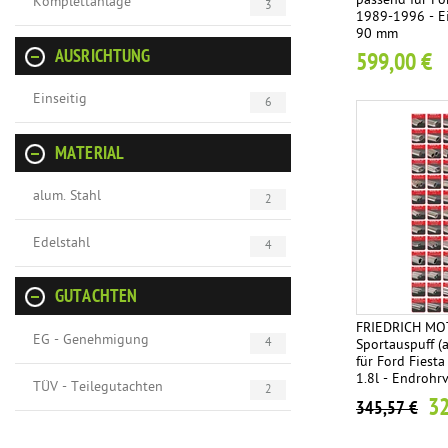
passend für For
Komplettanlage
3
1989-1996 - E
90 mm
AUSRICHTUNG
599,00 €
Einseitig
6
MATERIAL
alum. Stahl
2
Edelstahl
4
GUTACHTEN
FRIEDRICH M
EG - Genehmigung
4
Sportauspuff (
für Ford Fiesta
1.8l - Endrohrv
TÜV - Teilegutachten
2
32
345,57 €