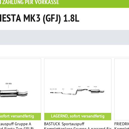
I ZAHLUNG PER VORKASSE
IESTA MK3 (GFJ) 1.8L
ofort versandfertig
LAGERND, sofort versandfertig
auspuff Gruppe A
BASTUCK Sportauspuff
FRIEDR