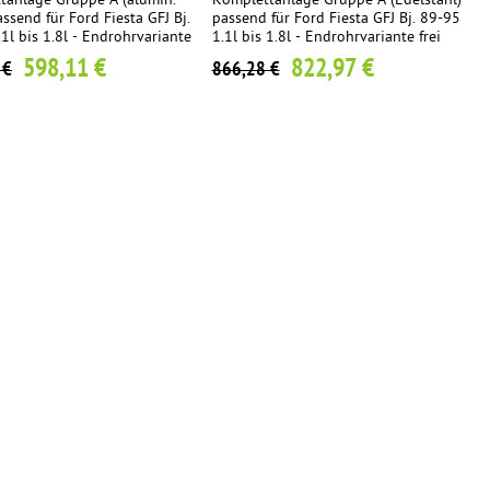
tanlage Gruppe A (alumin.
Komplettanlage Gruppe A (Edelstahl)
assend für Ford Fiesta GFJ Bj.
passend für Ford Fiesta GFJ Bj. 89-95
1l bis 1.8l - Endrohrvariante
1.1l bis 1.8l - Endrohrvariante frei
lbar
wählbar
598,11 €
822,97 €
 €
866,28 €