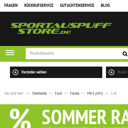
FRAGEN
RÜCKRUFSERVICE
GUTACHTENSERVICE
BLOG
FILTER
Hersteller wählen
Modell
Sie sind hier:
>>
Startseite
Ford
Fiesta
MK3 (GFJ)
1.8l
%
SOMMER R