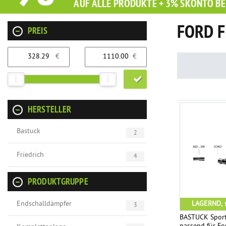
AUF ALLE PRODUKTE + 3% SKONTO BE
FORD F
PREIS
€
€
HERSTELLER
Bastuck
2
Friedrich
4
PRODUKTGRUPPE
Endschalldämpfer
LAGERND, s
3
BASTUCK Sport