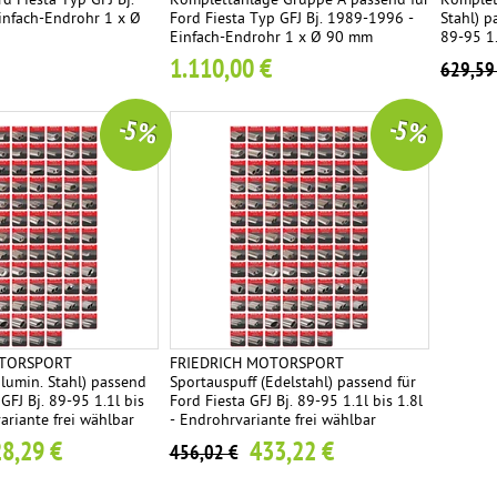
d Fiesta Typ GFJ Bj.
Komplettanlage Gruppe A passend für
Komplet
infach-Endrohr 1 x Ø
Ford Fiesta Typ GFJ Bj. 1989-1996 -
Stahl) p
Einfach-Endrohr 1 x Ø 90 mm
89-95 1.
frei wäh
1.110,00 €
629,59
-5 %
-5 %
OTORSPORT
FRIEDRICH MOTORSPORT
alumin. Stahl) passend
Sportauspuff (Edelstahl) passend für
 GFJ Bj. 89-95 1.1l bis
Ford Fiesta GFJ Bj. 89-95 1.1l bis 1.8l
ariante frei wählbar
- Endrohrvariante frei wählbar
8,29 €
433,22 €
456,02 €