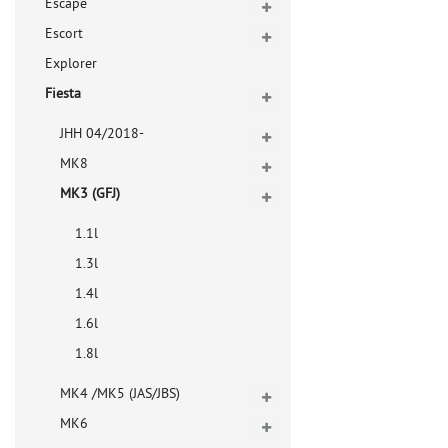
Escape
Escort
Explorer
Fiesta
JHH 04/2018-
MK8
MK3 (GFJ)
1.1l
1.3l
1.4l
1.6l
1.8l
MK4 /MK5 (JAS/JBS)
MK6