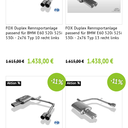
n
a
l
c
a
h
g
t
FOX Duplex Rennsportanlage
FOX Duplex Rennsportanlage
passend für BMW E60 520i 525i
passend für BMW E60 520i 525i
e
e
530i - 2x76 Typ 10 recht links
530i - 2x76 Typ 13 recht links
n
R
4
e
1.438,00 €
1.438,00 €
1.615,00 €
1.615,00 €
n
n
s
-11 %
-11 %
p
Aktion %
Aktion %
o
r
t
a
n
l