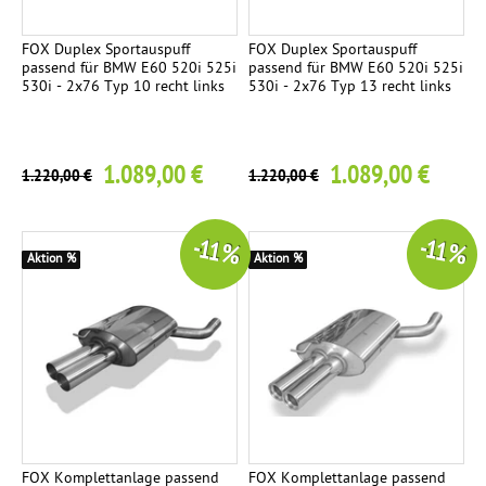
a
g
FOX Duplex Sportauspuff
FOX Duplex Sportauspuff
passend für BMW E60 520i 525i
passend für BMW E60 520i 525i
e
530i - 2x76 Typ 10 recht links
530i - 2x76 Typ 13 recht links
V
1
o
1.089,00 €
1.089,00 €
1.220,00 €
1.220,00 €
r
s
c
-11 %
-11 %
Aktion %
Aktion %
h
a
l
l
d
ä
m
p
FOX Komplettanlage passend
FOX Komplettanlage passend
f