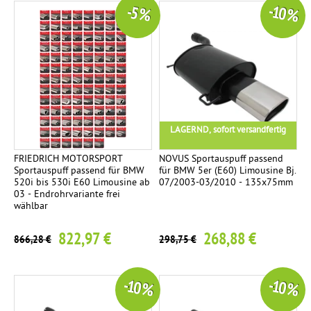
-10 %
-5 %
LAGERND, sofort versandfertig
FRIEDRICH MOTORSPORT
NOVUS Sportauspuff passend
Sportauspuff passend für BMW
für BMW 5er (E60) Limousine Bj.
520i bis 530i E60 Limousine ab
07/2003-03/2010 - 135x75mm
03 - Endrohrvariante frei
wählbar
822,97 €
268,88 €
866,28 €
298,75 €
-10 %
-10 %