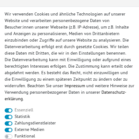
Wir verwenden Cookies und ähnliche Technologien auf unserer
Website und verarbeiten personenbezogene Daten von
Besucher:innen unserer Webseite (z.B. IP-Adresse), um z.B. Inhalte
und Anzeigen zu personalisieren, Medien von Drittanbietern
einzubinden oder Zugriffe auf unsere Website zu analysieren. Die
Datenverarbeitung erfolgt erst durch gesetzte Cookies. Wir teilen
diese Daten mit Dritten, die wir in den Einstellungen benennen.
Die Datenverarbeitung kann mit Einwilligung oder aufgrund eines
berechtigten Interesses erfolgen. Die Zustimmung kann erteilt oder
© Copyright 2026 Sportauspuff-Store.de - Alle Rechte vorbehalten.
abgelehnt werden. Es besteht das Recht, nicht einzuwilligen und
Preisangaben inkl. gesetzlicher MwSt. und zzgl. Versandkosten
die Einwilligung zu einem späteren Zeitpunkt zu ändern oder zu
widerrufen. Beachten Sie unser
Impressum
und weitere Hinweise zur
Das Internetportal für Sportendschalldämpfer, Komplettanlagen,
Verwendung personenbezogener Daten in unserer
Daten­schutz­
Rennsportanlagen, Sportendrohre, Universalteile, Fächerkrümmer,
erklärung
.
Vorschalldämpfer, Sportkat, Ersatzrohr und Auspuffzubehör.
Essenziell
FOX, REMUS, FSW, FRIEDRICH MOTORSPORT, EISENMANN, ULTER
Statistik
SPORT, NOVUS
Zahlungsdienstleister
sportauspuff
sportkat
fox
racing sportauspuff
Externe Medien
endrohr
downpipe
komplettanlage
friedrich
Funktional