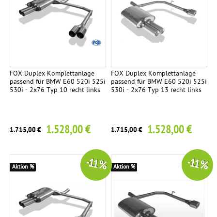
s
n
c
a
s
h
t
e
t
z
i
e
r
t
n
o
i
FOX Duplex Komplettanlage
FOX Duplex Komplettanlage
passend für BMW E60 520i 525i
passend für BMW E60 520i 525i
T
h
g
9
530i - 2x76 Typ 10 recht links
530i - 2x76 Typ 13 recht links
Ü
r
V
K
-
4
1.528,00 €
1.528,00 €
1.715,00 €
1.715,00 €
o
T
m
e
p
i
-11 %
-11 %
l
l
Aktion %
Aktion %
e
e
t
g
t
u
a
t