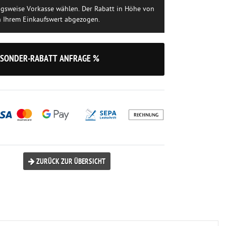
ngsweise Vorkasse wählen. Der Rabatt in Höhe von
n Ihrem Einkaufswert abgezogen.
SONDER-RABATT ANFRAGE %
ZURÜCK ZUR ÜBERSICHT