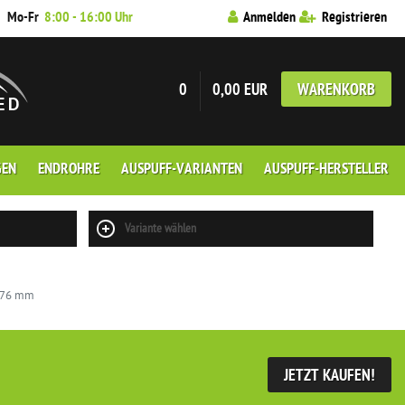
7
Mo-Fr
8:00 - 16:00 Uhr
Anmelden
Registrieren
0
0,00 EUR
WARENKORB
GEN
ENDROHRE
AUSPUFF-VARIANTEN
AUSPUFF-HERSTELLER
Variante wählen
Ø 76 mm
JETZT KAUFEN!