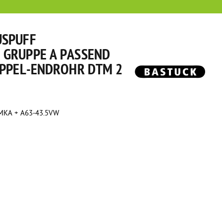
USPUFF
GRUPPE A PASSEND
OPPEL-ENDROHR DTM 2
KA + A63-43.5VW