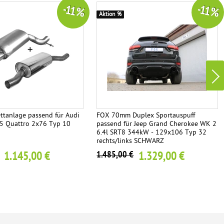
-11 %
-11 %
Aktion %
tanlage passend für Audi
FOX 70mm Duplex Sportauspuff
5 Quattro 2x76 Typ 10
passend für Jeep Grand Cherokee WK 2
6.4l SRT8 344kW - 129x106 Typ 32
rechts/links SCHWARZ
1.145,00 €
1.329,00 €
1.485,00 €