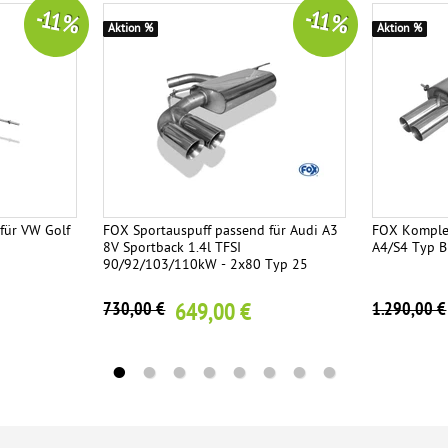
-11 %
-11 %
Aktion %
Aktion %
für VW Golf
FOX Sportauspuff passend für Audi A3
FOX Komplet
8V Sportback 1.4l TFSI
A4/S4 Typ B
90/92/103/110kW - 2x80 Typ 25
649,00 €
730,00 €
1.290,00 €