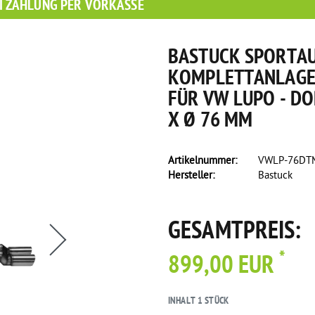
I ZAHLUNG PER VORKASSE
BASTUCK SPORTA
KOMPLETTANLAGE 
FÜR VW LUPO - D
X Ø 76 MM
Artikelnummer:
VWLP-76DTM
Hersteller:
Bastuck
GESAMTPREIS:
*
899,00 EUR
INHALT
1
STÜCK