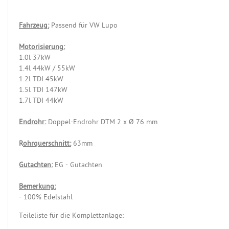
Fahrzeug:
Passend für VW Lupo
Motorisierung:
1.0l 37kW
1.4l 44kW / 55kW
1.2l TDI 45kW
1.5l TDI 147kW
1.7l TDI 44kW
Endrohr:
Doppel-Endrohr DTM 2 x Ø 76 mm
R
ohrquerschnitt:
63mm
Gutachten:
EG - Gutachten
Bemerkung:
- 100% Edelstahl
Teileliste für die Komplettanlage: