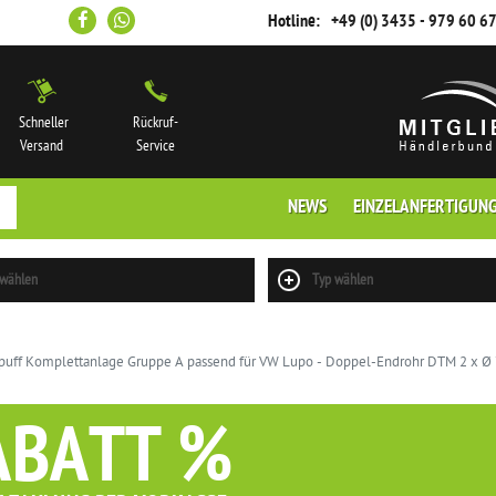
Hotline:
+49 (0) 3435 - 979 60 6
Schneller
Rückruf-
Versand
Service
NEWS
EINZELANFERTIGUN
 wählen
Typ wählen
uff Komplettanlage Gruppe A passend für VW Lupo - Doppel-Endrohr DTM 2 x 
ABATT %