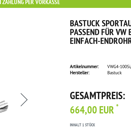
I ZAHLUNG PER VORKASSE
BASTUCK SPORTAU
PASSEND FÜR VW B
EINFACH-ENDROHR
Artikelnummer:
VWG4-100Si
Hersteller:
Bastuck
GESAMTPREIS:
*
664,00 EUR
INHALT
1
STÜCK