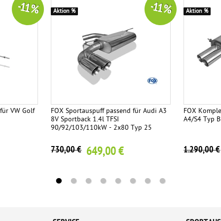
-11 %
-11 %
Aktion %
Aktion %
für VW Golf
FOX Sportauspuff passend für Audi A3
FOX Komplet
8V Sportback 1.4l TFSI
A4/S4 Typ B
90/92/103/110kW - 2x80 Typ 25
649,00 €
730,00 €
1.290,00 €