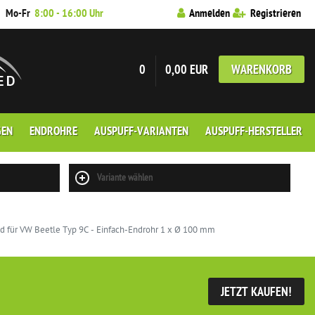
7
Mo-Fr
8:00 - 16:00 Uhr
Anmelden
Registrieren
0
0,00 EUR
WARENKORB
GEN
ENDROHRE
AUSPUFF-VARIANTEN
AUSPUFF-HERSTELLER
Variante wählen
 für VW Beetle Typ 9C - Einfach-Endrohr 1 x Ø 100 mm
JETZT KAUFEN!