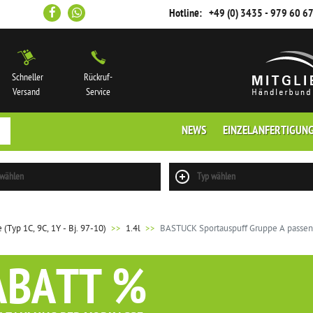
Hotline:
+49 (0) 3435 - 979 60 6
Schneller
Rückruf-
Versand
Service
NEWS
EINZELANFERTIGUN
 wählen
Typ wählen
(Typ 1C, 9C, 1Y - Bj. 97-10)
1.4l
BASTUCK Sportauspuff Gruppe A passend
ABATT %