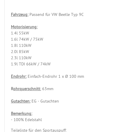
Fahrzeug:
Passend für VW Beetle Typ 9C
Motorisierung:
1.4l 55kW
1.6l 74kW / 75kW
1.8l 110kW
2.0l 85kW
2.3l 110kW
1.9l TDI 66kW / 74kW
Endrohr:
Einfach-Endrohr 1 x Ø 100 mm
R
ohrquerschnitt:
63mm
Gutachten:
EG - Gutachten
Bemerkung:
- 100% Edelstahl
Teileliste für den Sportauspuff: