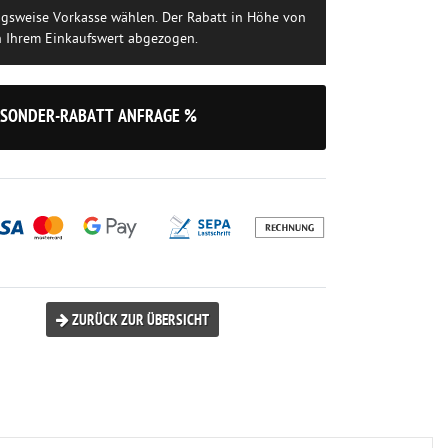
ngsweise Vorkasse wählen. Der Rabatt in Höhe von
n Ihrem Einkaufswert abgezogen.
SONDER-RABATT ANFRAGE %
ZURÜCK ZUR ÜBERSICHT