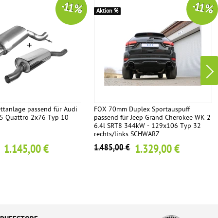
-11 %
-11 %
Aktion %
tanlage passend für Audi
FOX 70mm Duplex Sportauspuff
5 Quattro 2x76 Typ 10
passend für Jeep Grand Cherokee WK 2
6.4l SRT8 344kW - 129x106 Typ 32
rechts/links SCHWARZ
1.145,00 €
1.329,00 €
1.485,00 €