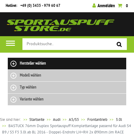
Hotline:
+49 (0) 3435 - 979 60 67
Anmelden
0
Hersteller wählen
Modell wählen
Typ wählen
Variante wählen
Sie sind hier:
>>
Startseite
Audi
A5/S5
Frontantrieb
3.0l
BASTUCK 76mm Duplex Sportauspuff Komplettanlage passend für Audi S4
B9 / S5 F5 3.0l ab Bj. 2016 - Doppel-Endrohr LH+RH 2x Ø90mm (im RACE