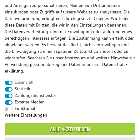
und Anzeigen zu personalisieren, Medien von Drittanbietern
einzubinden oder Zugriffe auf unsere Website zu analysieren. Die
Datenverarbeitung erfolgt erst durch gesetzte Cookies. Wir teilen
diese Daten mit Dritten, die wir in den Einstellungen benennen.
Die Datenverarbeitung kann mit Einwilligung oder aufgrund eines
berechtigten Interesses erfolgen. Die Zustimmung kann erteilt oder
© Copyright 2026 Sportauspuff-Store.de - Alle Rechte vorbehalten.
abgelehnt werden. Es besteht das Recht, nicht einzuwilligen und
Preisangaben inkl. gesetzlicher MwSt. und zzgl. Versandkosten
die Einwilligung zu einem späteren Zeitpunkt zu ändern oder zu
widerrufen. Beachten Sie unser
Impressum
und weitere Hinweise zur
Das Internetportal für Sportendschalldämpfer, Komplettanlagen,
Verwendung personenbezogener Daten in unserer
Daten­schutz­
Rennsportanlagen, Sportendrohre, Universalteile, Fächerkrümmer,
erklärung
.
Vorschalldämpfer, Sportkat, Ersatzrohr und Auspuffzubehör.
Essenziell
FOX, REMUS, FSW, FRIEDRICH MOTORSPORT, EISENMANN, ULTER
Statistik
SPORT, NOVUS
Zahlungsdienstleister
sportauspuff
sportkat
fox
racing sportauspuff
Externe Medien
endrohr
downpipe
komplettanlage
friedrich
Funktional
mittelschalldämpfer
fächerkrümmer
remus
Weitere Einstellungen
ersatzrohr
eisenmann
rennsportanlage
vorschalldämpfer attrappe
ulter
vorschalldämpfer
ALLE AKZEPTIEREN
fsw
duplex
milltek