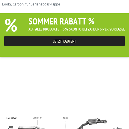
Look), Carbon, für Serienabgasklappe
%
SOMMER RABATT %
AUF ALLE PRODUKTE + 3% SKONTO BEI ZAHLUNG PER VORKASSE
JETZT KAUFEN!