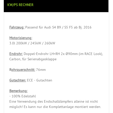
KW/PS RECHNER
Fahrzeug:
Passend für Audi S4 B9 / S5 F5 ab Bj. 2016
Motorisierung:
3.0l 200kW / 245kW / 260kW
Endrohr:
Doppel-Endrohr LH+RH 2x Ø90mm (im RACE Look),
Carbon, für Serienabgasklappe
R
ohrquerschnitt:
76mm
Gutachten:
ECE - Gutachten
Bemerkung:
- 100% Edelstahl
Eine Verwendung des Endschalldämpfers alleine ist nicht
möglich! Es kann nur die Komplettanlage montiert werden.